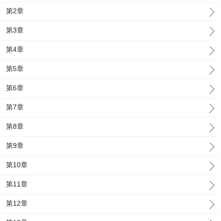
第2章
第3章
第4章
第5章
第6章
第7章
第8章
第9章
第10章
第11章
第12章