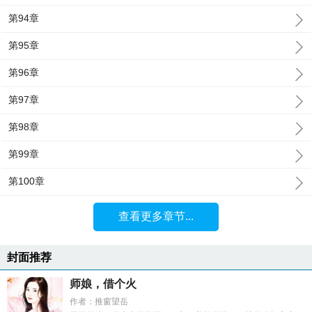
第94章
第95章
第96章
第97章
第98章
第99章
第100章
查看更多章节...
封面推荐
师娘，借个火
作者：推窗望岳