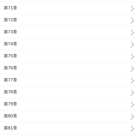
第71章
第72章
第73章
第74章
第75章
第76章
第77章
第78章
第79章
第80章
第81章