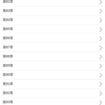
第82章
第83章
第84章
第85章
第86章
第87章
第88章
第89章
第90章
第91章
第92章
第93章