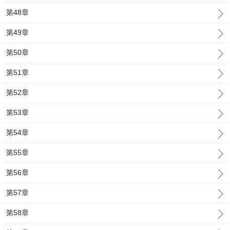
第48章
第49章
第50章
第51章
第52章
第53章
第54章
第55章
第56章
第57章
第58章