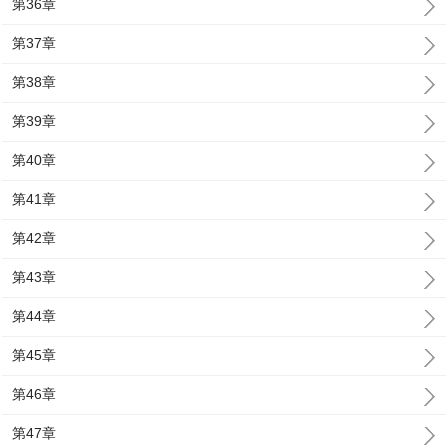
第36章
第37章
第38章
第39章
第40章
第41章
第42章
第43章
第44章
第45章
第46章
第47章