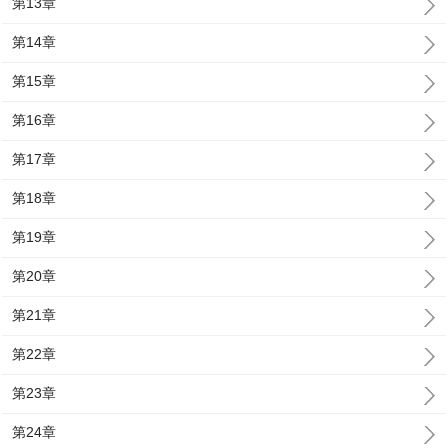
第13章
第14章
第15章
第16章
第17章
第18章
第19章
第20章
第21章
第22章
第23章
第24章