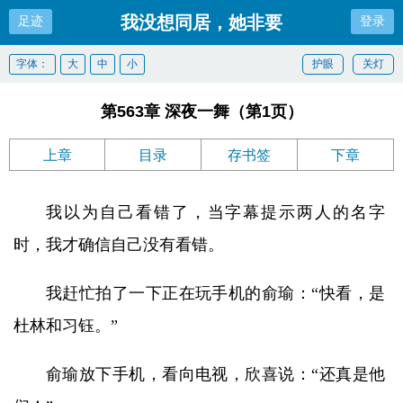
我没想同居，她非要
足迹
登录
字体：
大
中
小
护眼
关灯
第563章 深夜一舞（第1页）
上章
目录
存书签
下章
我以为自己看错了，当字幕提示两人的名字
时，我才确信自己没有看错。
我赶忙拍了一下正在玩手机的俞瑜：“快看，是
杜林和习钰。”
俞瑜放下手机，看向电视，欣喜说：“还真是他