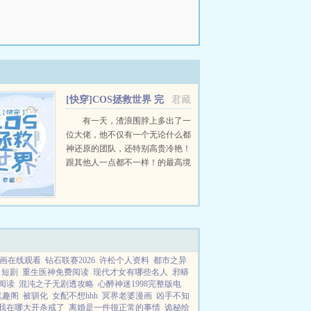
[快穿]COS拯救世界 完
君藏
结+番外
有一天，渣浪围脖上多出了一
位大佬，他不仅有一个无论什么都
神还原的团队，还特别高贵冷艳！
跟其他人一点都不一样！的最高境
界是什么？神还原？不！沈砚表示
真正的境界是扮什么你就是什么！
当纯阳真仙，做不周祖师，以刀剑
震慑百鬼，用科技改造世界...
画在线观看
钻石联赛2026
许松个人资料
都市之异
了短剧
重生医神免费阅读
现代才女有哪些名人
邪蟒
阅读
混沌之子无剧透攻略
心醉神迷1998完整版电
笔趣阁
被驯化
女配不想hhh
冥界老婆漫画
凶手不知
我在哪大开杀戒了
离婚是一件很正常的事情
诡秘给