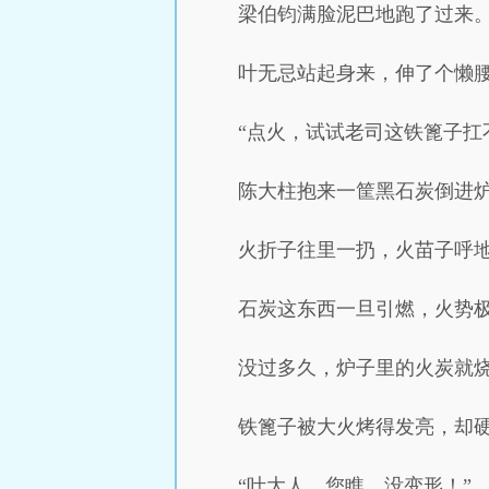
梁伯钧满脸泥巴地跑了过来
叶无忌站起身来，伸了个懒
“点火，试试老司这铁篦子扛
陈大柱抱来一筐黑石炭倒进
火折子往里一扔，火苗子呼
石炭这东西一旦引燃，火势
没过多久，炉子里的火炭就
铁篦子被大火烤得发亮，却
“叶大人，您瞧，没变形！”