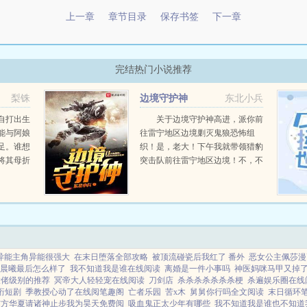
上一章
章节目录
保存书签
下一章
完结热门小说推荐
梨铢
边境守护神
东北小兵
自打出生
关于边境守护神高进，派你前
能与阿娘
往雷宁地区边境剿灭鬼狼恐怖组
足。谁想
织！是，老大！下午我就带领猎豹
将其母折
突击队前往雷宁地区边境！不，不
，势要侯
是你带领猎豹突击队去，而是你自
已报，恩
己去！老大，我自己去？高进惊讶
的看向貌似并没有开玩笑的老大。
难道猎豹突击队第一战神还摆...
异能主角异能很强大
在末日堕落全部攻略
被顶流碰瓷后我红了 番外
恶女公主佩莎漫
晨曦最后怎么样了
我不知道我是谁在线阅读
离婚是一件小事吗
神医妈咪马甲又掉
大佬级别的推荐
冥帝大人轻轻宠在线阅读
刀剑店
杀杀杀杀杀杀杀梗
杀遍娱乐圈在线
珩短剧
季教授心动了在线阅笔趣阁
亡者乐园
苦x木
舅舅你行吗全文阅读
末日循环
前方华夏请诸神止步我为昊天免费阅
吸血鬼正太少年有哪些
我不知道我是谁也不知道