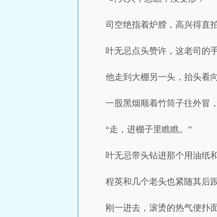
司空绝指着炉膛，高兴得直
叶无忌点头赞许，这老司的
他走到大棚另一头，抬头看
一股黑烟顺着竹筒子往外冒
“走，进棚子里瞧瞧。”
叶无忌带头钻进那个用油纸
程英和几个老头也紧随其后
刚一进去，滚烫的热气便扑