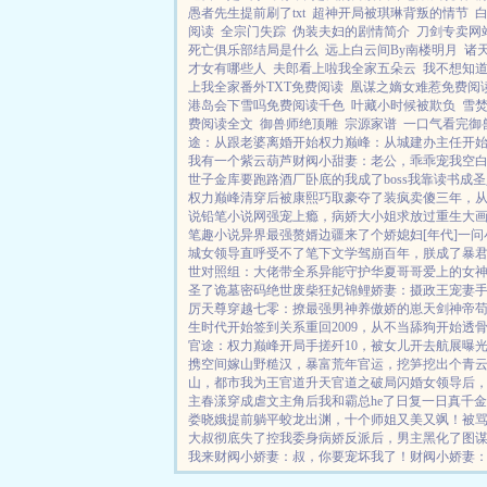
愚者先生提前刷了txt
超神开局被琪琳背叛的情节
白
阅读
全宗门失踪
伪装夫妇的剧情简介
刀剑专卖网
死亡俱乐部结局是什么
远上白云间By南楼明月
诸
才女有哪些人
夫郎看上啦我全家五朵云
我不想知
上我全家番外TXT免费阅读
凰谋之嫡女难惹免费阅
港岛会下雪吗免费阅读千色
叶藏小时候被欺负
雪
费阅读全文
御兽师绝顶雕
宗源家谱
一口气看完御
途：从跟老婆离婚开始
权力巅峰：从城建办主任开
我有一个紫云葫芦
财阀小甜妻：老公，乖乖宠我
空
世子金库要跑路
酒厂卧底的我成了boss
我靠读书成圣
权力巅峰
清穿后被康熙巧取豪夺了
装疯卖傻三年，
说
铅笔小说网
强宠上瘾，病娇大小姐求放过
重生大
笔趣小说
异界最强赘婿
边疆来了个娇媳妇[年代]
一问
城女领导直呼受不了
笔下文学
驾崩百年，朕成了暴
世对照组：大佬带全系异能守护华夏
哥哥爱上的女
圣了
诡墓密码
绝世废柴狂妃
锦鲤娇妻：摄政王宠妻
厉天尊
穿越七零：撩最强男神养傲娇的崽
天剑神帝
生时代开始签到关系
重回2009，从不当舔狗开始
透
官途：权力巅峰
开局手搓歼10，被女儿开去航展曝
携空间嫁山野糙汉，暴富荒年
官运，挖笋挖出个青
山，都市我为王
官道升天
官道之破局
闪婚女领导后
主
春漾
穿成虐文主角后我和霸总he了
日复一日
真千金
娄晓娥提前躺平
蛟龙出渊，十个师姐又美又飒！
被
大叔彻底失了控
我委身病娇反派后，男主黑化了
图
我来
财阀小娇妻：叔，你要宠坏我了！
财阀小娇妻