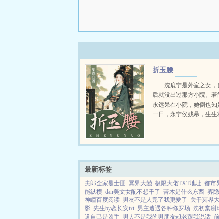
折玉腰
沈鹿宁是外室之女，
后就没出过那方小院。若
永远呆在小院，她倒也知
一日，永宁侯残暴，生生
磨致死。她要替阿娘报仇
府上下不得安宁。可大仇
怨了结，她本打算...
最新标签
夫郎全家是士匪
冥界大囍
极限大佬TXT地址
都市
能纵横
dan美文女配不想干了
苦木是什么东西
雾隐
神瞳百度阅读
男友不是人完了我更爱了
关于冥界
影
先生by恋长安txt
男主遭遇各种修罗场
沈初棠谢
道自己是凶手
男人不是我的男朋友却老跟我说话