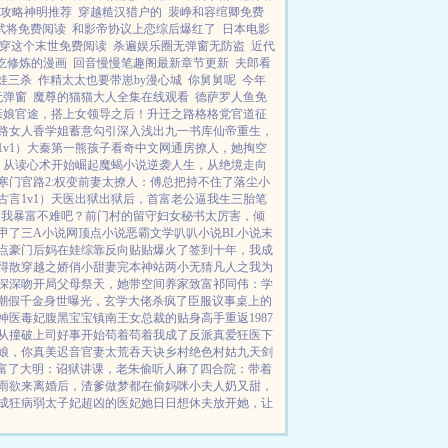
攻略神明推荐
穿越糙汉猎户的
裴峥和容绾卿免费
武将免费阅读
和影帝协议上恋综后爆红了
日本电影
穿这个末世免费阅读
杀遍娱乐圈无弹窗无防盗
近代
吃修炼的漫画
回音慢慢笔趣阁最新章节更新
夫郎看
娃三杀
作精太太也要带崽by漫心城
你舅舅呢
今年
无弹窗
魔尊的猫猫大人全集在线观看
德萨罗人鱼免
亲娘
官途，搭上女领导之后！
升迁之路
格格党
官道征
路女人香
学姐
蓄意勾引
深入浅出
九一书库
仙帝重生，
v1）
大秦第一熊孩子
看奇中文网
通房撩人，她掏空
：从读心术开始崛起
魔蝎小说
逆袭人生，从绝境走向
寒门官路2:权变
前妻太撩人：傅总把持不住了
落尘小
古言1v1）
天医出狱
出狱后，首富老公逼我生三胎
笔
，我暴富不难吧？
前门村的留守妇女
秘书太厉害，倾
甲了
三A小说网
顶点小说
恶霸文学
叭叭小说
BL小说
末
点
豪门后妈在娃综靠反向贴贴爆火了
签到十年，我成
得散
穿越之娇俏小甜妻
完本神站
两小无猜
凡人之我为
深深吻
开局父母祭天，她带空间养家致富
祁同伟：学
潮
假千金身世曝光，玄学大佬杀疯了
臣服
议事桌上的
神医毒妃腹黑宝宝
镇南王
女总裁的贴身高手
重返1987
从撞破上司好事开始
苟着苟着我成了反派真爱
狂医下
娘，你真美
迟音
官妻
太荒吞天诀
乡村绝色村姑
九天剑
富了
大明：诏狱讲课，老朱偷听人麻了
四合院：带着
雨欲来
离婚后，渣爹做梦都在偷妈咪
小夫人奶又甜，
成狂
病弱太子妃超凶的
医妃她日日想休夫
放开她，让