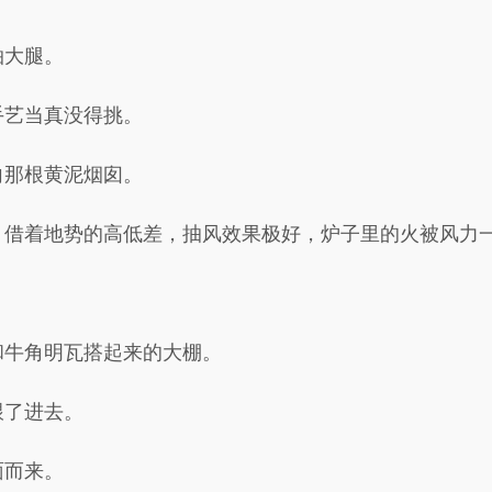
拍大腿。
手艺当真没得挑。
向那根黄泥烟囱。
，借着地势的高低差，抽风效果极好，炉子里的火被风力
和牛角明瓦搭起来的大棚。
跟了进去。
面而来。