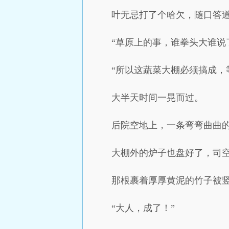
叶无忌打了个哈欠，随口答
“草原上的事，谁拳头大谁说
“所以这蔬菜大棚必须搞成，
大半天时间一晃而过。
后院空地上，一条弯弯曲曲
大棚外的炉子也盘好了，司
那根裹着厚厚黄泥的竹子被
“大人，成了！”