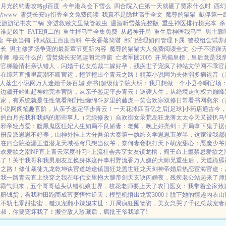
月光的钓妻攻略gl百度
今年港岛会下雪么
四合院入住第一天就砸了贾家什么时
西幻
站www
雪焚长安by衔香全文免费阅读
我真不是隐世高手全文
魔尊的猫猫
献俘第一
天旅游记书友二锅
穿进救赎文里做管教虫
温酒听雪落完整版
重生神医排行榜完本
杀
道谁是凶手
FATE慎二的
重生掉马甲全集免费
从超神开局
重生后神医我马甲
男主靠
读
午夜当铺
神武战王百度百科
午夜香茗简谱
部门经理如何管理下属
警校组尝试养
焚长
男主修罗场争宠的最新章节更新内容
魔尊的猫猫大人免费阅读全文
公子不骄躁
兽师
穆云什么的
雪焚烧长安笔趣阁无弹窗
亡者军团2005
开局揭皇榜，皇后竟是我
始
官梯险情
相亲认错人，闪婚千亿女总裁
二嫁好孕，残疾世子宠疯了
神站文学网
不乖
官
白
在综艺直播里高潮不断
官运，挖笋挖出个青云之路！
精英小说网
为夫体弱多病
迟音（1
人
落尘小说网
万人迷她千娇百媚[穿书]
超级仙学院
大明：我只想做一个小县令啊
官场
从边疆开始崛起
神站完本
官阶，从亲子鉴定平步青云！
逆袭人生，从绝境走向权力巅峰
画家，有系统就是任性
笔看阁
野性缠绵
斗罗里的藤虎一笑
合欢宗双修日常
看书网
燕尔（
小说网
阁笔趣
官阶，从亲子鉴定平步青云！
一天花掉四百亿之后[足球]
小药店通古今
君的白月光
我和我妈的那些事儿（无绿修改）
合欢御女录
荒岛狂龙
薄太太今天又被扒马
神
邪帝轻点爱：腹黑鬼医狂妃
人生如局
不良娇妻：老师，晚上好
亮剑：开局拿下鬼子据
手册
反派崽崽不好养，山神外挂上大分
吾弟大秦第一纨绔
玄学崽崽五岁半，这家没我都
苟在四合院捡漏
正道潜龙
天域苍穹
只想当侯爷，奈何妻妾想打天下
萌宠甜心：恶魔少爷
骨欢
爱欲之潮NP
直上青云
深度补习>
上流社会共享女友
镇龙棺，阎王命
上瘾禁忌
爱欲之
光了！
关于我哥和我男朋友互换身体这件事
村野流香
万人嫌的大师兄重生后，天道跪舔
云之路！
修仙暴徒
九龙乾坤诀
官道雄途
镇国狂龙
盖世狂龙
天剑神帝
婚后热恋
宦海官途：
，我一路青云直上
快穿之我在年代文里抱大腿
帝剑天玄诀
闪婚夜，残疾老公站起来了
师
霸气归来，五个哥哥磕头认错
机娘世界，校花老师要上天了
农门医女：我带着全家致
骂赔钱货，看我种田跑商成富婆
悟性逆天：模型机悟出龙警3000！
脱下她的情趣内衣
山
谋不轨
七零甜蜜蜜，糙汉宠翻小辣媳
末世：开局疯狂囤物资，美女急哭了
千亿总裁宠妻
：叔，你要宠坏我了！
搬空敌人珍藏后，疯批王爷我罩了!