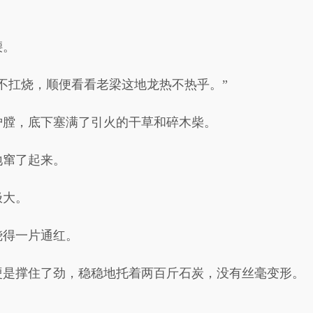
。
腰。
不扛烧，顺便看看老梁这地龙热不热乎。”
炉膛，底下塞满了引火的干草和碎木柴。
地窜了起来。
极大。
烧得一片通红。
硬是撑住了劲，稳稳地托着两百斤石炭，没有丝毫变形。