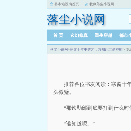
将本站设为首页
收藏落尘小说网
落尘小说网
首 页
玄幻修真
重生穿越
都市
落尘小说网
>
寒窗十年中秀才，方知此世是神雕
> 第
推荐各位书友阅读：寒窗十年
头微蹙。
“那铁勒部到底要打到什么时
“谁知道呢。”