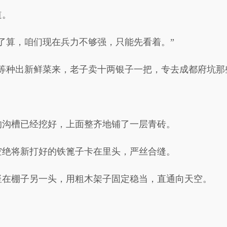
道。
了算，咱们现在兵力不够强，只能先看着。”
等种出新鲜菜来，老子卖十两银子一把，专去成都府坑那
的沟槽已经挖好，上面整齐地铺了一层青砖。
空绝将新打好的铁篦子卡在里头，严丝合缝。
竖在棚子另一头，用粗木架子固定稳当，直通向天空。