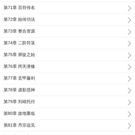
第71章 百符传名
第72章 始传功法
第73章 整合资源
第74章 二阶符箓
第75章 师徒之始
第76章 闭关潜修
第77章 玄甲藤剑
第78章 虚影惑神
第79章 刘靖托付
第80章 故地重临
第81章 丹宗远见