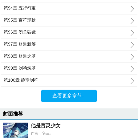
第94章 五行符宝
第95章 百符现状
第96章 闭关破镜
第97章 财道新筹
第98章 财道之基
第99章 刘鸣筑基
第100章 静室制符
查看更多章节...
封面推荐
他是言灵少女
作者：宅san