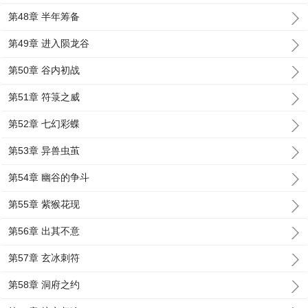
第48章 半年筹备
第49章 进入陨龙谷
第50章 谷内初战
第51章 符箓之威
第52章 七幻彩蝶
第53章 异兽虫茧
第54章 幽谷的争斗
第55章 紫猴花现
第56章 出其不意
第57章 玄冰刺符
第58章 洞府之约