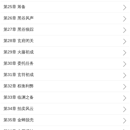
第25章 筹备
第26章 黑谷风声
第27章 黑谷狼踪
第28章 玄府闭关
第29章 火藤初成
第30章 委托任务
第31章 玄符初成
第32章 权衡利弊
第33章 临渊之备
第34章 拍卖风云
第35章 金蝉脱壳