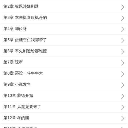
第2章 标题涉嫌剧透
第3章 本来挺喜欢枫丹的
第4章 哪位呀
第5章 蛋糖杏仁我都带了
第6章 率先剧透给娜维娅
第7章 院审
第8章 还没一斗牛牛大
第9章 小说发售
第10章 蒙德开篇
第11章 风魔龙要来了
第12章 琴的腿