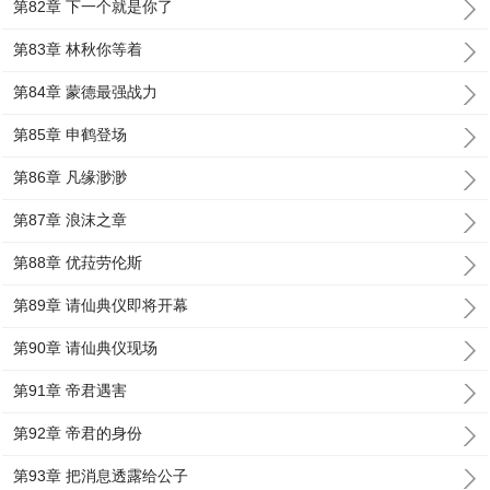
第82章 下一个就是你了
第83章 林秋你等着
第84章 蒙德最强战力
第85章 申鹤登场
第86章 凡缘渺渺
第87章 浪沫之章
第88章 优菈劳伦斯
第89章 请仙典仪即将开幕
第90章 请仙典仪现场
第91章 帝君遇害
第92章 帝君的身份
第93章 把消息透露给公子