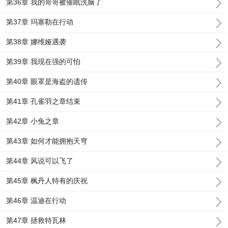
第36章 我的哥哥被催眠洗脑了
第37章 玛塞勒在行动
第38章 娜维娅遇袭
第39章 我现在强的可怕
第40章 眼罩是海盗的遗传
第41章 孔雀羽之章结束
第42章 小兔之章
第43章 如何才能拥抱天穹
第44章 风说可以飞了
第45章 枫丹人特有的庆祝
第46章 温迪在行动
第47章 拯救特瓦林