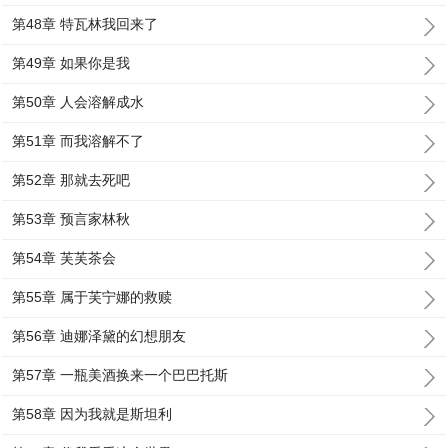
第48章 特瓦林我回来了
第49章 如果你是我
第50章 人会溶解成水
第51章 而我溶解不了
第52章 那就去死吧
第53章 预言家林秋
第54章 芙芙茶会
第55章 属于芙宁娜的救赎
第56章 迪娜泽黛的幻想朋友
第57章 一瓶美酒换来一个巴巴托斯
第58章 因为我就是斯坦利