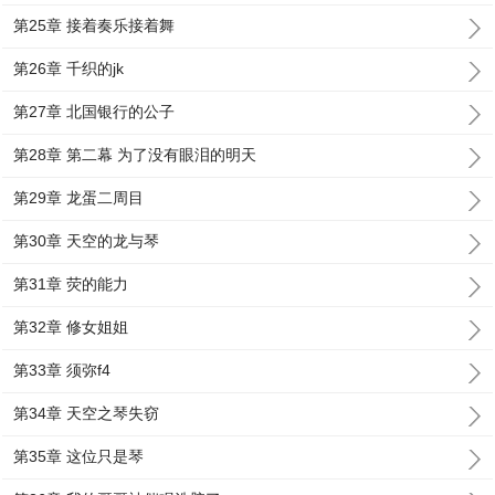
第25章 接着奏乐接着舞
第26章 千织的jk
第27章 北国银行的公子
第28章 第二幕 为了没有眼泪的明天
第29章 龙蛋二周目
第30章 天空的龙与琴
第31章 荧的能力
第32章 修女姐姐
第33章 须弥f4
第34章 天空之琴失窃
第35章 这位只是琴