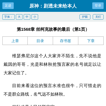
原神：剧透未来给本人
足迹
登录
字体：
大
中
小
护眼
关灯
第1568章 丝柯克故事的最后（第1页）
上章
目录
存书签
下章
维瑟弗尼尔这个人大家并不陌生，先不说他是
戴因的哥哥，光是和林秋抢预言家的名号就足以让
大家记住了。
目前来看这位的预言水准也很牛，只可惜走的
不是群众路线，名气远不如林秋。