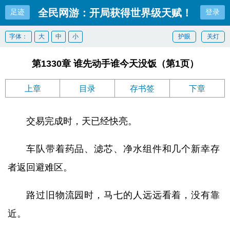
全民网游：开局获得世界级天赋！
足迹
登录
字体：
大
中
小
护眼
关灯
第1330章 谁先动手谁今天没饭（第1页）
上章
目录
存书签
下章
交易完成时，天已经快亮。
车队带着药品、滤芯、净水组件和几个新幸存
者返回避难区。
路过旧物流园时，马七的人远远看着，没有靠
近。