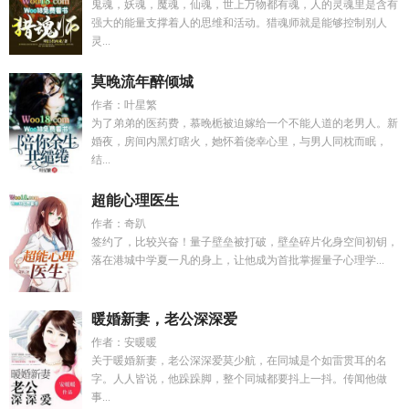
鬼魂，妖魂，魔魂，仙魂，世上万物都有魂，人的灵魂里是含有
强大的能量支撑着人的思维和活动。猎魂师就是能够控制别人
灵...
莫晚流年醉倾城
作者：叶星繁
为了弟弟的医药费，慕晚栀被迫嫁给一个不能人道的老男人。新
婚夜，房间内黑灯瞎火，她怀着侥幸心里，与男人同枕而眠，
结...
超能心理医生
作者：奇趴
签约了，比较兴奋！量子壁垒被打破，壁垒碎片化身空间初钥，
落在港城中学夏一凡的身上，让他成为首批掌握量子心理学...
暖婚新妻，老公深深爱
作者：安暖暖
关于暖婚新妻，老公深深爱莫少航，在同城是个如雷贯耳的名
字。人人皆说，他跺跺脚，整个同城都要抖上一抖。传闻他做
事...