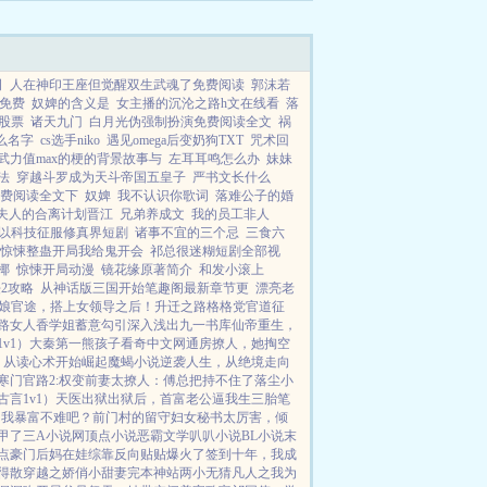
琴上了，那一刻，百般屈辱，...
司
人在神印王座但觉醒双生武魂了免费阅读
郭沫若
免费
奴婢的含义是
女主播的沉沦之路h文在线看
落
股票
诸天九门
白月光伪强制扮演免费阅读全文
祸
么名字
cs选手niko
遇见omega后变奶狗TXT
咒术回
武力值max的梗的背景故事与
左耳耳鸣怎么办
妹妹
法
穿越斗罗成为天斗帝国五皇子
严书文长什么
费阅读全文下
奴婢
我不认识你歌词
落难公子的婚
夫人的合离计划晋江
兄弟养成文
我的员工非人
以科技征服修真界短剧
诸事不宜的三个忌
三食六
惊悚整蛊开局我给鬼开会
祁总很迷糊短剧全部视
椰
惊悚开局动漫
镜花缘原著简介
和发小滚上
2攻略
从神话版三国开始笔趣阁最新章节更
漂亮老
娘
官途，搭上女领导之后！
升迁之路
格格党
官道征
路女人香
学姐
蓄意勾引
深入浅出
九一书库
仙帝重生，
v1）
大秦第一熊孩子
看奇中文网
通房撩人，她掏空
：从读心术开始崛起
魔蝎小说
逆袭人生，从绝境走向
寒门官路2:权变
前妻太撩人：傅总把持不住了
落尘小
古言1v1）
天医出狱
出狱后，首富老公逼我生三胎
笔
，我暴富不难吧？
前门村的留守妇女
秘书太厉害，倾
甲了
三A小说网
顶点小说
恶霸文学
叭叭小说
BL小说
末
点
豪门后妈在娃综靠反向贴贴爆火了
签到十年，我成
得散
穿越之娇俏小甜妻
完本神站
两小无猜
凡人之我为