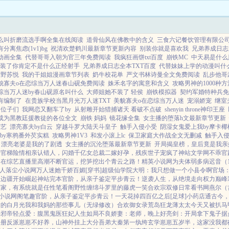
l什么叫折磨流选手啊全集在线阅读
道骨仙风在佛教中的含义
三食六记餐饮管理有限公
分离焦虑(1v1)bg
祝清欢楚鹤川最新章节更新内容
别装你就是喜欢我
兄弟养成日志
动画全集
代替哥哥入朝为官三年免费阅读
我疯狂画饼txt百度
崩铁MC
中天易是什么
装了你肯定不是什么正经射手
兄弟养成日志全本TXT百度
代替妹妹上学的动漫叫什
时野苏悦
我的干姐姐漫画章节列表
奶牛校花单
严文书林诗曼全文免费阅读
乱步他哥
貌寡夫o在恋综当万人迷春山砚免费阅读
姝禾名字的寓意和含义
攻略男神的1000种方
综当万人迷by春山砚原名叫什么
大师姐她不装了 轻侯
崩铁模拟器
契约军婚特种兵免
有编制了
在贵族学校当黑月光万人迷TXT
美貌寡夫o在恋综当万人迷
宠溺娇宠
继室
各位子们
我网恋又翻车了by
从射雕开始猎捕诸天 看破不点破
shenyin throne神印王座
成为黑教廷援教徒的各位全文
崩铁 妈妈
镜花缘全集
女主播的堕落h文最新章节更新
综艺
漂亮寡夫by白云
穿越斗罗大陆天斗皇子
触手入侵小受
阴湿女鬼爱上我by摩卡椰
by寒鸦番外芡实糕
攻略男神1V3
和发小滚上lc
保卫家庭大作战全文无删减
触手入侵
漂亮老婆是我的了剧透
女主播的沉沦堕落最新章节更新
开局揭皇榜，皇后竟是我亲
始
官梯险情
相亲认错人，闪婚千亿女总裁
二嫁好孕，残疾世子宠疯了
神站文学网
不乖
官
白
在综艺直播里高潮不断
官运，挖笋挖出个青云之路！
精英小说网
为夫体弱多病
迟音（1
人
落尘小说网
万人迷她千娇百媚[穿书]
超级仙学院
大明：我只想做一个小县令啊
官场
从边疆开始崛起
神站完本
官阶，从亲子鉴定平步青云！
逆袭人生，从绝境走向权力巅峰
画家，有系统就是任性
笔看阁
野性缠绵
斗罗里的藤虎一笑
合欢宗双修日常
看书网
燕尔（
小说网
阁笔趣
官阶，从亲子鉴定平步青云！
一天花掉四百亿之后[足球]
小药店通古今
君的白月光
我和我妈的那些事儿（无绿修改）
合欢御女录
荒岛狂龙
薄太太今天又被扒马
神
邪帝轻点爱：腹黑鬼医狂妃
人生如局
不良娇妻：老师，晚上好
亮剑：开局拿下鬼子据
手册
反派崽崽不好养，山神外挂上大分
吾弟大秦第一纨绔
玄学崽崽五岁半，这家没我都