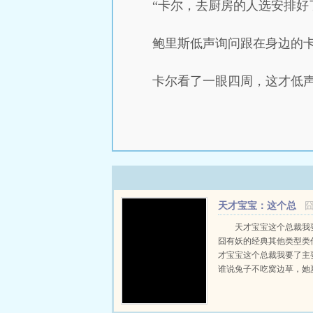
“卡尔，去厨房的人选安排好
鲍里斯低声询问跟在身边的
卡尔看了一眼四周，这才低声
天才宝宝：这个总
裁我要了
天才宝宝这个总裁我
囧有妖的经典其他类型类
才宝宝这个总裁我要了主
谁说兔子不吃窝边草，她
偏吃定了他这棵草！十几
囧囧有妖最新鼎力大作，
其他类型。禁忌书屋提供