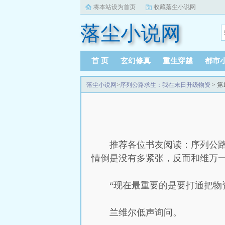
将本站设为首页
收藏落尘小说网
落尘小说网
首 页
玄幻修真
重生穿越
都市
落尘小说网
>
序列公路求生：我在末日升级物资
> 第
推荐各位书友阅读：序列公路
情倒是没有多紧张，反而和维万
“现在最重要的是要打通把物
兰维尔低声询问。