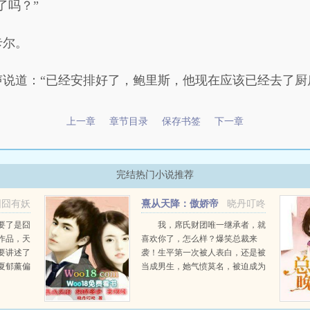
了吗？”
卡尔。
说道：“已经安排好了，鲍里斯，他现在应该已经去了厨
上一章
章节目录
保存书签
下一章
完结热门小说推荐
囧囧有妖
熹从天降：傲娇帝
晓丹叮咚
少，来伺候
要了是囧
我，席氏财团唯一继承者，就
作品，天
喜欢你了，怎么样？爆笑总裁来
要讲述了
袭！生平第一次被人表白，还是被
夏郁薰偏
当成男生，她气愤莫名，被迫成为
年的青梅
他的贴身助理，这豪门世家子是不
年度必看
是脑袋秀逗了更☆多☆章☆节
天才宝宝
18W18...