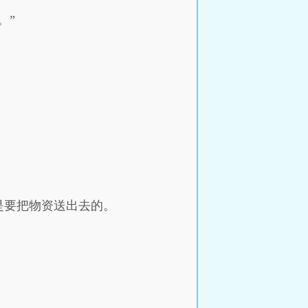
。”
是要把物资送出去的。