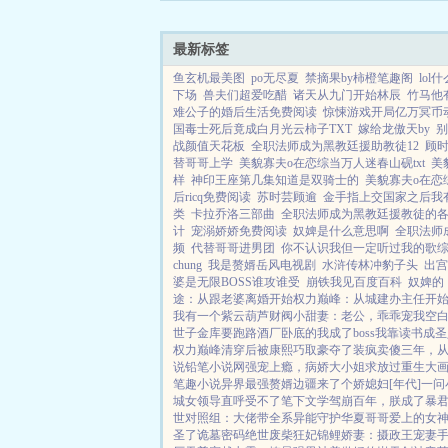
这个总裁我要...
最新标签
鱼玄机最美图
po无尽夏
禁摘果by柿橙笔趣阁
lo
下场
兽夫们超爱吃醋
诸天从九门开始林辰
竹马他有
难公子的婚后生活免费阅读
惊悚游戏开局亿万冥币
国毒士死后竟成白月光云柿子TXT
嫁给龙傲天by
别
战颜值天花板
全职法师成为黑教廷援助教徒12
顾
替哥哥上学
美貌寡夫o在恋综当万人迷春山砚txt
美
样
神印王座第几集知道是双骑士的
美貌寡夫o在恋
后ricq免费阅读
苏时芸顾逾
金手指上交国家之后我
类
卡拉乔洛三部曲
全职法师成为黑教廷援教徒的
计
宠溺娇娇免费阅读
奴婢是什么意思啊
全职法师
频
代替哥哥进男团
你不认识我但一定听过我的歌
chung
我是赘婿岳风电视剧
水浒传林冲豹子头
出宫
婆是无限BOSS谁攻谁受
崩铁我见百度百科
奴婢的
途：从跟老婆离婚开始
权力巅峰：从城建办主任开
我有一个紫云葫芦
财阀小甜妻：老公，乖乖宠我
空
世子金库要跑路
酒厂卧底的我成了boss
我靠读书成圣
权力巅峰
清穿后被康熙巧取豪夺了
装疯卖傻三年，
说
铅笔小说网
强宠上瘾，病娇大小姐求放过
重生大
笔趣小说
异界最强赘婿
边疆来了个娇媳妇[年代]
一问
城女领导直呼受不了
笔下文学
驾崩百年，朕成了暴
世对照组：大佬带全系异能守护华夏
哥哥爱上的女
圣了
诡墓密码
绝世废柴狂妃
锦鲤娇妻：摄政王宠妻