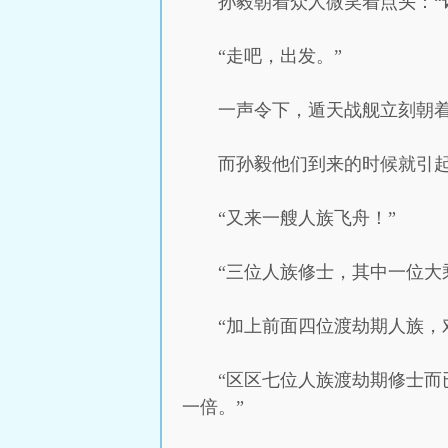
孙毅朝着众人微笑着点头：“
“走吧，出发。”
一声令下，遁天战舰立刻朝
而孙毅他们到来的时候就引
“又来一艘人族飞舟！”
“三位人族修士，其中一位大
“加上前面四位渡劫期人族，
“区区七位人族渡劫期修士
一倍。”