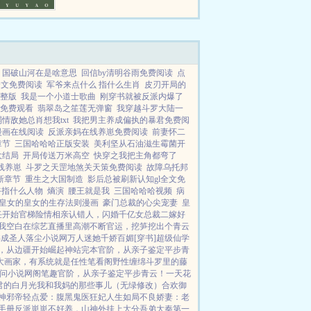
府上下不得安宁。可大仇已报，恩
怨了结，她本打算...
国破山河在是啥意思
回信by清明谷雨免费阅读
点
全文免费阅读
军爷来点什么 指什么生肖
皮刃开局的
整版
我是一个小道士歌曲
刚穿书就被反派内爆了
免费观看
翡翠岛之笙莲无弹窗
我穿越斗罗大陆一
情敌她总肖想我txt
我把男主养成偏执的暴君免费阅
漫画在线阅读
反派亲妈在线养崽免费阅读
前妻怀二
章节
三国哈哈哈正版安装
美利坚从石油滋生霉菌开
大结局
开局传送万米高空
快穿之我把主角都弯了
线养崽
斗罗之天罡地煞关天策免费阅读
故障乌托邦
新章节
重生之大国制造
影后总被刷新认知gl全文免
爷指什么人物
熵演
腰王就是我
三国哈哈哈视频
病
皇女的皇女的生存法则漫画
豪门总裁的心尖宠妻
皇
任开始
官梯险情
相亲认错人，闪婚千亿女总裁
二嫁好
我
空白
在综艺直播里高潮不断
官运，挖笋挖出个青云
书成圣人
落尘小说网
万人迷她千娇百媚[穿书]
超级仙学
，从边疆开始崛起
神站完本
官阶，从亲子鉴定平步青
大画家，有系统就是任性
笔看阁
野性缠绵
斗罗里的藤
问小说网
阁笔趣
官阶，从亲子鉴定平步青云！
一天花
君的白月光
我和我妈的那些事儿（无绿修改）
合欢御
神
邪帝轻点爱：腹黑鬼医狂妃
人生如局
不良娇妻：老
手册
反派崽崽不好养，山神外挂上大分
吾弟大秦第一