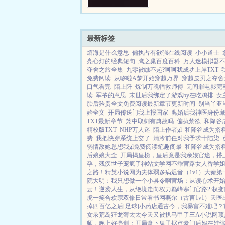
最新标签
熵海是什么意思
偏执占有欲强在线阅读
小小道士
亮心灯的经典短句
鹰之巢百度百科
万人迷模拟器
夺舍之旅全集
九零被瞧不起?呵呵我成功上岸TXT
免费阅读
从哆啦A梦开始穿越万界
穿越皮刃之夺舍
口气看完
陌上阡
炼制万魂幡救师傅
无间罪电影完
读
军爷的意思
末世后我绑定了游戏by在吃鸡排
女
胎后矜贵全文免费阅读最新章节更新时间
别当丫亚
始全文
开局传送门我上报国家
离婚后我神医身份
TXT最新章节
笼中取刺有典故吗
偏执禁欲
和降谷
精校版TXT
NHP万人迷
陌上作者gl
和降谷成为搭档后
费
我把快穿系统上交了
清冷前任对我予求十陆柒
弱情敌她总想我gl免费阅读笔趣阁最
和降谷成为搭档
后娘娘大全
开局揭皇榜，皇后竟是我亲娘
官途，搭
孕，残疾世子宠疯了
神站文学网
不乖
官路女人香
学
之路！
精英小说网
为夫体弱多病
迟音（1v1）
大秦第
院
大明：我只想做一个小县令啊
官场：从读心术开
云！
逆袭人生，从绝境走向权力巅峰
寒门官路2:权变
虎一笑
合欢宗双修日常
看书网
燕尔（古言1v1）
天医
掉四百亿之后[足球]
小药店通古今，我暴富不难吧？
女录
荒岛狂龙
薄太太今天又被扒马甲了
三A小说网
顶
师，晚上好
亮剑：开局拿下鬼子据点
豪门后妈在娃