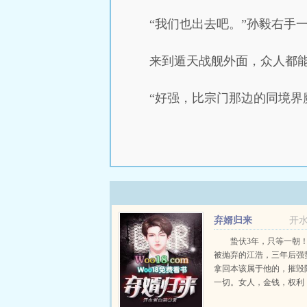
“我们也出去吧。”孙毅右手
来到遁天战舰外面，众人都
“好强，比宗门那边的同境界
弃婿归来
开
蛰伏3年，只等一朝
被抛弃的江浩，三年后强
拿回本该属于他的，摧毁
一切。女人，金钱，权利
要了！...