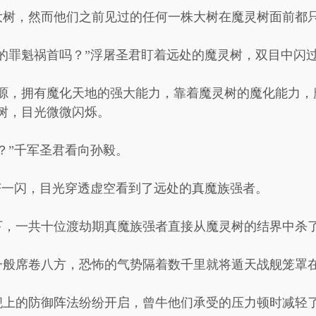
大树，然而他们之前见过的任何一株大树在魔灵树面前都
的罪魁祸首吗？”浮屠圣君盯着远处的魔灵树，双目中闪
之源，拥有魔化天地的强大能力，靠着魔灵树的魔化能力，
树，目光微微闪烁。
？”千军圣君看向孙毅。
芒一闪，目光穿透虚空看到了远处的真魔族强者。
下，一共十位渡劫期真魔族强者直接从魔灵树的结界中杀
一般席卷八方，恐怖的气势隔着数千里就将遁天战舰笼罩
舰上的防御阵法纷纷开启，曾牛他们承受的压力顿时减轻