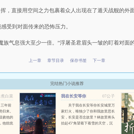
一挥，直接用空间之力包裹着众人出现在了遁天战舰的外
能感受到对面传来的恐怖压力。
魔族气息强大至少一倍。”浮屠圣君眉头一皱的盯着对面
上一章
章节目录
保存书签
下一章
完结热门小说推荐
水煮白菜
我在长安等你
07公子
！三年前
关于我在长安等你长安城里万
势归来。
家灯火，唯独少了你和我故里思长
阻挠他的
安，长安是否念故里？林故里将头
，他统统
抬起45°角望着下着雪的天空，沉
重的心情让她无法呼吸，脑海里不