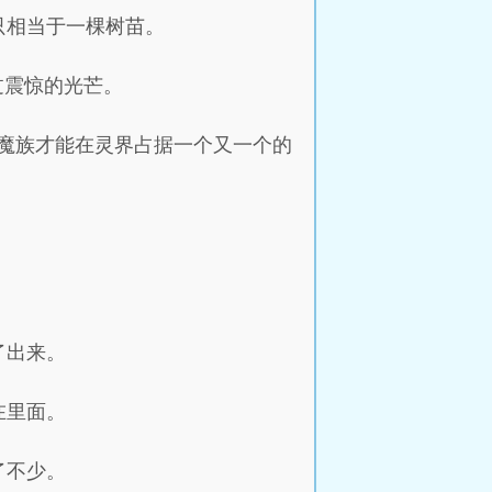
只相当于一棵树苗。
过震惊的光芒。
魔族才能在灵界占据一个又一个的
了出来。
在里面。
了不少。