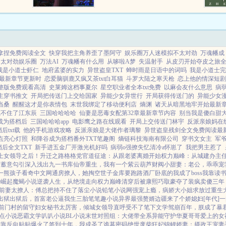
断出现那年冬天她与乔长安谈着未
来幸福的样子长安，以后我们能不
能一直...
拿捏免费阅读全文
快穿我把主角养歪了墨阿守
娱乐圈万人迷模拟不太对劲
万魂幡成
不太对劲娱乐圈
万法AI
万魂幡有什么用
从哆啦A梦
失温射手
从皮刃开始夺皮之旅
我是小道士虾仁
地府孟婆的实力
异世盗皇TXT
蝉时雨是日语中的词吗
我是小道士完
最新章节更新时
恋爱脑驯鹿又疯又茶txt白耳猫
斗罗大陆之寒天枪
恋上他的情深短剧
整版免费观看高清
史莱姆这档事夏尔
星空职业者全本txt免费
以麻会友什么意思
病弱
主穿书推文
开局把传送门上交给国家
异能少女异世行
开局获得传送门的
异能少女
当桑
醒醒这才是你表情包
末世我绑定了移动便利店
熵渊
诸天从暗黑地牢开始最新
藏不住了江东辰
三国哈哈哈哈
仙妻是恶毒女配第32章最新章节内容
别当我是傻白甜
成为搭档后
三国哈哈哈app
电影鹰之路在线观看
开局上交传送门林宇
反派亲娘妈在
txt载
他的手机游戏攻略
反派亲娘是大佬作者璃黎
异世盗皇残剑全文免费阅读最
点亮心灯照
和降谷成为搭档番外TXT笔趣阁
熵链科技海南有限公司
穿书文女主
军
后全文TXT
新手进五金厂开激光机好吗
病弱o强撩失忆清冷a怀崽了
我把男主惹了
上女领导之后！
升迁之路
格格党
官道征途：从跟老婆离婚开始
权力巅峰：从城建办主
姐
蓄意勾引
深入浅出
九一书库
仙帝重生，我有一个紫云葫芦
财阀小甜妻：老公，乖乖宠
一熊孩子
看奇中文网
通房撩人，她掏空世子金库要跑路
酒厂卧底的我成了boss
我靠读
始崛起
魔蝎小说
逆袭人生，从绝境走向权力巅峰
清穿后被康熙巧取豪夺了
装疯卖傻三年
前妻太撩人：傅总把持不住了
落尘小说
铅笔小说网
强宠上瘾，病娇大小姐求放过
重生
出狱
出狱后，首富老公逼我生三胎
笔笔趣小说
异界最强赘婿
边疆来了个娇媳妇[年代]
一
前门村的留守妇女
秘书太厉害，倾城女领导直呼受不了
笔下文学
驾崩百年，朕成了暴
点小说
恶霸文学
叭叭小说
BL小说
末世对照组：大佬带全系异能守护华夏
哥哥爱上的女
综靠反向贴贴爆火了
签到十年，我成圣了
诡墓密码
绝世废柴狂妃
锦鲤娇妻：摄政王宠妻