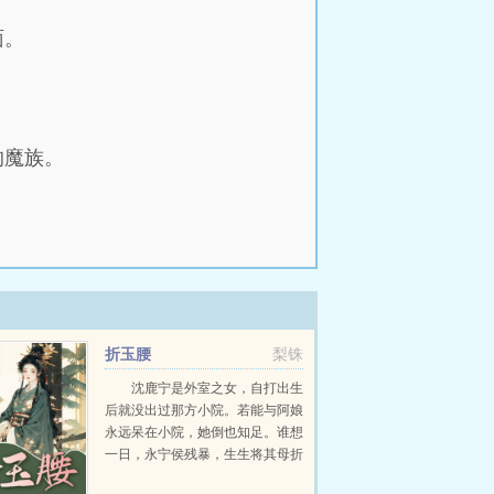
面。
的魔族。
折玉腰
梨铢
沈鹿宁是外室之女，自打出生
后就没出过那方小院。若能与阿娘
永远呆在小院，她倒也知足。谁想
一日，永宁侯残暴，生生将其母折
磨致死。她要替阿娘报仇，势要侯