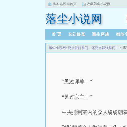
将本站设为首页
收藏落尘小说网
落尘小说网
首 页
玄幻修真
重生穿越
都市
落尘小说网
>
要当最好掌门，还要当最强掌门！
> 第
“见过师尊！”
“见过宗主！”
中央控制室内的众人纷纷朝