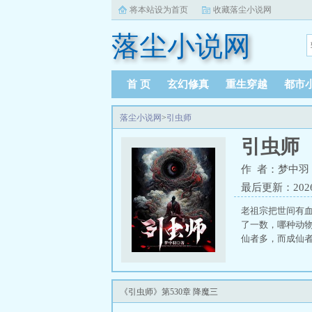
将本站设为首页
收藏落尘小说网
落尘小说网
首 页
玄幻修真
重生穿越
都市
落尘小说网
>
引虫师
引虫师
作 者：梦中羽
最后更新：2026-0
老祖宗把世间有
了一数，哪种动
仙者多，而成仙者
《引虫师》第530章 降魔三