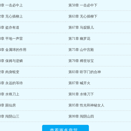
8章 一击必中上
第59章 一击必中下
2章 无心插柳上
第63章 无心插柳下
6章 盗亦有道
第67章 马腚眼儿
0章 平地一声雷
第71章 幽罗花
4章 金属球的作用
第75章 山中宫殿
8章 保姆与逆鳞
第79章 稀世珍宝
2章 肉身蜕变
第83章 听字门的合神
6章 永远的等待
第87章 喊开火
0章 水锋刀上
第91章 水锋刀下
4章 困仙房
第95章 性光和神秘女人
8章 闯阴山三
第99章 闯阴山四
查看更多章节...