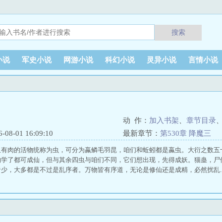
搜索
小说
军史小说
网游小说
科幻小说
灵异小说
言情小说
动 作：
加入书架
、
章节目录
8-01 16:09:10
最新章节：
第530章 降魔三
血有肉的活物统称为虫，可分为蠃鳞毛羽昆，咱们和蚯蚓都是蠃虫。大衍之数五
物学了都可成仙，但与其余四虫与咱们不同，它们想出现，先得成妖。猫蛊，尸
少，大多都是不过是乱序者。万物皆有序道，无论是修仙还是成精，必然扰乱...