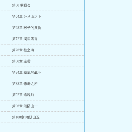
第60 掌眼会
第64章 卧马山之下
第68章 猴子的复仇
第72章 洞里酒香
第76章 柱之海
第80章 迷雾
第84章 缺氧的战斗
第88章 修养之所
第92章 追魄钉
第96章 闯阴山一
第100章 闯阴山五