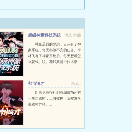
超级神豪科技系统
流失大能
神豪是我的梦想，自从有了神
豪系统，每天都做不完的任务。李
林飞有了神豪系统后。每天想着怎
么花钱。哎。花钱真是个技术活
呀。花不完还有惩罚，哎，真特么
烦啦。精彩收藏18W18V...
都市鸿才
易克1
距离竞聘报社副总编成功还有
一步之遥时，上司被抓，我被发落
去农村养猪。...