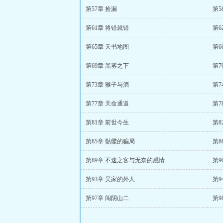
第57章 捡漏
第5
第61章 将错就错
第6
第65章 天书地图
第6
第69章 黑雾之下
第7
第73章 猴子与酒
第7
第77章 天命通道
第7
第81章 前世今生
第8
第85章 骷髅的骗局
第8
第89章 不速之客与无奈的感情
第9
第93章 吴家的外人
第9
第97章 闯阴山二
第9