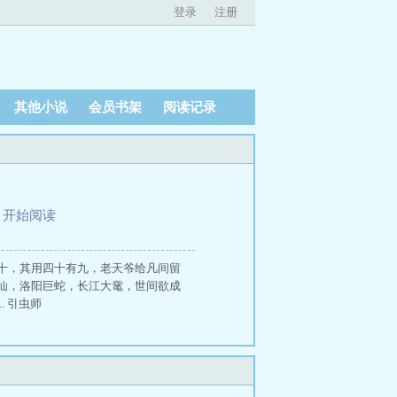
登录
注册
其他小说
会员书架
阅读记录
、
开始阅读
十，其用四十有九，老天爷给凡间留
仙，洛阳巨蛇，长江大鼋，世间欲成
 引虫师