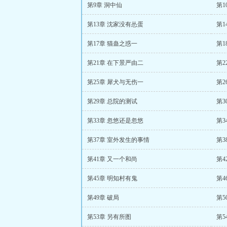
第9章 洞中仙
第1
第13章 沈家没有怂蛋
第1
第17章 猫蛊之惑一
第1
第21章 在下景严由二
第2
第25章 犀犬与无伤一
第2
第29章 总院的测试
第3
第33章 忽悠还是忽悠
第3
第37章 室外发生的事情
第3
第41章 又一个和尚
第4
第45章 明知村有鬼
第4
第49章 破局
第5
第53章 另有所图
第5