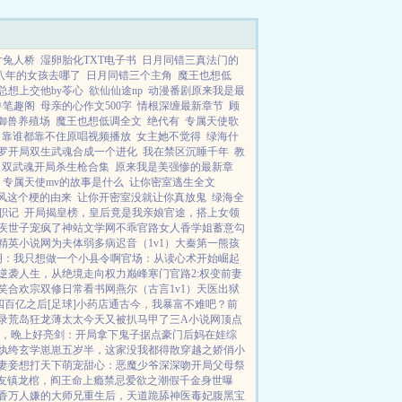
片兔人桥
湿卵胎化TXT电子书
日月同错三真法门的
八年的女孩去哪了
日月同错三个主角
魔王也想低
总想上交他by苓心
欲仙仙途np
动漫番剧原来我是最
兽笔趣阁
母亲的心作文500字
情根深缠最新章节
顾
御兽养殖场
魔王也想低调全文
绝代有
专属天使歌
靠谁都靠不住原唱视频播放
女主她不觉得
绿海什
罗开局双生武魂合成一个进化
我在禁区沉睡千年
教
双武魂开局杀生枪合集
原来我是美强惨的最新章
专属天使mv的故事是什么
让你密室逃生全文
风这个梗的由来
让你开密室没就让你真放鬼
绿海全
职记
开局揭皇榜，皇后竟是我亲娘
官途，搭上女领
疾世子宠疯了
神站文学网
不乖
官路女人香
学姐
蓄意勾
精英小说网
为夫体弱多病
迟音（1v1）
大秦第一熊孩
明：我只想做一个小县令啊
官场：从读心术开始崛起
逆袭人生，从绝境走向权力巅峰
寒门官路2:权变
前妻
笑
合欢宗双修日常
看书网
燕尔（古言1v1）
天医出狱
百亿之后[足球]
小药店通古今，我暴富不难吧？
前
录
荒岛狂龙
薄太太今天又被扒马甲了
三A小说网
顶点
，晚上好
亮剑：开局拿下鬼子据点
豪门后妈在娃综
纨绔
玄学崽崽五岁半，这家没我都得散
穿越之娇俏小
妻妾想打天下
萌宠甜心：恶魔少爷深深吻
开局父母祭
友
镇龙棺，阎王命
上瘾禁忌
爱欲之潮
假千金身世曝
香
万人嫌的大师兄重生后，天道跪舔
神医毒妃腹黑宝