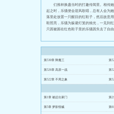
们推杯换盏当时的打趣传闻里。相传她
起之时，乐骚便会迎风歌唱，总有人会为她
落里处放置一只醒目的红鞋子，然后故意用
鞋照亮，乐骚为躲避灯笼的烛光，一见到红
只因被困在红色鞋子里的乐骚因失去了自由
第530章 降魔三
第5
第526章 高原一战
第5
第522章 不周之象
第5
第1章 被赶出家门
第2
第5章 梦影怪贼
第6