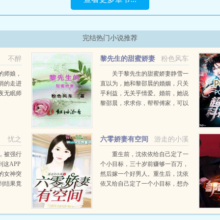
完结热门小说推荐
不醉
黎先生的甜蜜娇妻
粉色风车
的师娘，
关于黎先生的甜蜜娇妻静雪一
悄的走进
直以为，她和黎邵晨的婚姻，只关
夜无眠师
乎利益，无关乎情爱。婚前，她说
黎邵晨，求求你，帮帮傅家，可以
吗？放心，我会娶你。他答。可是
我不想要嫁给你，我不爱你，一场
没有爱情的婚姻，注定不会长久，
忧之
六零娇妻有空间
游走的小溪
你也不想用这...
，被强行
重生前，沈依依给自己定了一
到这APP
个小目标，三十岁前赚够一百万，
的女神突
然后嫁一个好男人。重生后，沈依
到结果竟
依又给自己定了一个小目标，想办
.
法让家人吃饱饭，然后发家致富奔
小康，买她前世买不起的四合院，
大房子，重点还要把这个别人眼里