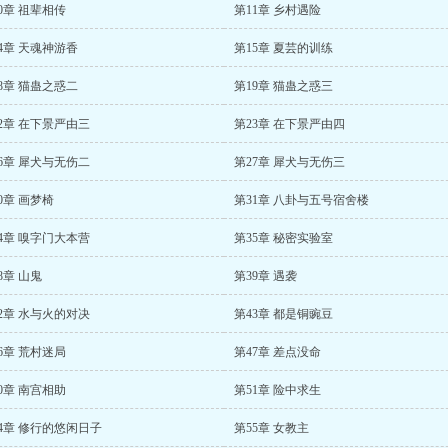
0章 祖辈相传
第11章 乡村遇险
4章 天魂神游香
第15章 夏芸的训练
8章 猫蛊之惑二
第19章 猫蛊之惑三
2章 在下景严由三
第23章 在下景严由四
6章 犀犬与无伤二
第27章 犀犬与无伤三
0章 画梦椅
第31章 八卦与五号宿舍楼
4章 嗅字门大本营
第35章 秘密实验室
8章 山鬼
第39章 遇袭
2章 水与火的对决
第43章 都是铜豌豆
6章 荒村迷局
第47章 差点没命
0章 南宫相助
第51章 险中求生
4章 修行的悠闲日子
第55章 女教主