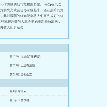
化作缥缈的仙气散在郊野里。 每当夜风吹
笼的火光就会想办法躲起来，遂在黑暗的角
，此时微弱的灯光便会将人们事先放好的红
这些觊觎乐骚的人就会把她重新释放出来，
被人们所迷恋...
第527章 无法面对的现实
第523章 山里有座庙
第519章 灵鳌山五
第4章 蛇仙庙
第8章 洞窟惊魂