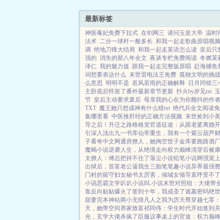
最新标签
神医毒妃免费下拉式
在剑网三
请问玉皇大帝
温时
法术
二分一球杆一般多长
和我一起走歌曲原唱视
调
绝地刀锋大结局
和我一起走英语怎么读
皇后只
强的
消失的那八年全文
夜谈专栏免费阅读
冬燃茉
泽仁
我的魅力值
跟我一起走完整版原唱
赶海捕鱼
词想要表达什么
末世雷电法王免费
孤独文明的挑
么意思
明明不是
若风若雨的正确解释
日月同错三
主卧底后怀崽了番外最新章节更新
扑火by岁见txt
节
皇后主动要求废后
母亲我的心在为你颤抖的作
TXT
魔王她只想成神有什么错txt
绝代兵全文阅读免
集哪里看
中医推肝经的正确方法视频
末世捡到小
导之后！
升迁之路
格格党
官道征途：从跟老婆离婚
引
深入浅出
九一书库
仙帝重生，我有一个紫云葫芦
子
看奇中文网
通房撩人，她掏空世子金库要跑路
酒厂
魔蝎小说
逆袭人生，从绝境走向权力巅峰
清穿后被
太撩人：傅总把持不住了
落尘小说
铅笔小说网
强宠
出狱后，首富老公逼我生三胎
笔笔趣小说
异界最强
门村的留守妇女
秘书太厉害，倾城女领导直呼受不
小说
恶霸文学
叭叭小说
BL小说
末世对照组：大佬带
靠反向贴贴爆火了
签到十年，我成圣了
诡墓密码
绝
甜妻
完本神站
两小无猜
凡人之我为厉天尊
穿越七零
天，她带空间养家致富
祁同伟：学生时代开始签到
光，玄学大佬杀疯了
臣服
议事桌上的
官途：权力巅