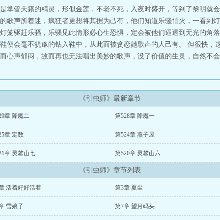
是掌管天籁的精灵，形似金莲，不老不死，入夜时盛开，等到了黎明就会
的歌声所着迷，疯狂者更想将其据为己有，他们知道乐骚怕火，一看到灯
灯笼驱赶乐骚，乐骚见此情形必心生恐惧，定会被他们逼退到无光的角落
鞋便会毫不犹豫的钻入鞋中，从此而被贪恋她歌声的人己有。 但很快，
而心声郁闷，故而再也无法唱出美妙的歌声，没了价值的生灵，自然不会再
《引虫师》最新章节
29章 降魔二
第528章 降魔一
25章 定数
第524章 燕子屋
21章 灵鳌山七
第520章 灵鳌山六
《引虫师》章节列表
章 活着好好活着
第3章 夏尘
章 雪娘子
第7章 望月码头