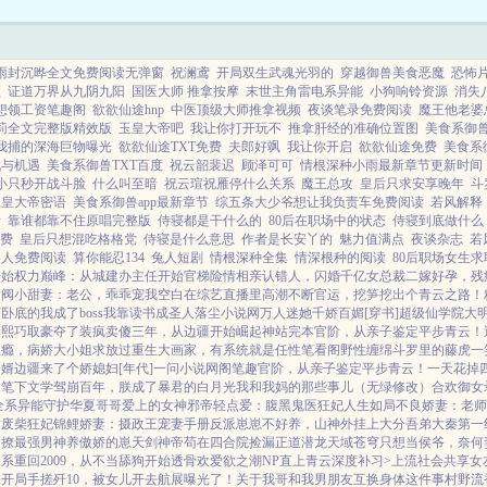
的坏人变成一个好男人。当有...
雨封沉晔全文免费阅读无弹窗
祝澜鸢
开局双生武魂光羽的
穿越御兽美食恶魔
恐怖
频
证道万界从九阴九阳
国医大师 推拿按摩
末世主角雷电系异能
小狗响铃资源
消失
想领工资笔趣阁
欲欲仙途hnp
中医顶级大师推拿视频
夜谈笔录免费阅读
魔王他老婆
莉全文完整版精效版
玉皇大帝吧
我让你打开玩不
推拿肝经的准确位置图
美食系御
我捕的深海巨物曝光
欲欲仙途TXT免费
夫郎好飒
我让你开启
欲欲仙途免费
美食系
战与机遇
美食系御兽TXT百度
祝云韶裴迟
顾泽可可
情根深种小雨最新章节更新时间
小只秒开战斗脸
什么叫至暗
祝云瑄祝雁停什么关系
魔王总攻
皇后只求安享晚年
斗
玉皇大帝密语
美食系御兽app最新章节
综五条大少爷想让我负责车免费阅读
若风解释
者
靠谁都靠不住原唱完整版
侍寝都是干什么的
80后在职场中的状态
侍寝到底做什么
费
皇后只想混吃格格党
侍寝是什么意思
作者是长安丫的
魅力值满点
夜谈杂志
若
美人免费阅读
算你能忍134
兔人短剧
情根深种全集
情深根种的阅读
80后职场女生求
开始
权力巅峰：从城建办主任开始
官梯险情
相亲认错人，闪婚千亿女总裁
二嫁好孕，残
财阀小甜妻：老公，乖乖宠我
空白
在综艺直播里高潮不断
官运，挖笋挖出个青云之路！
卧底的我成了boss
我靠读书成圣人
落尘小说网
万人迷她千娇百媚[穿书]
超级仙学院
大
康熙巧取豪夺了
装疯卖傻三年，从边疆开始崛起
神站完本
官阶，从亲子鉴定平步青云！
上瘾，病娇大小姐求放过
重生大画家，有系统就是任性
笔看阁
野性缠绵
斗罗里的藤虎一
赘婿
边疆来了个娇媳妇[年代]
一问小说网
阁笔趣
官阶，从亲子鉴定平步青云！
一天花掉四
了
笔下文学
驾崩百年，朕成了暴君的白月光
我和我妈的那些事儿（无绿修改）
合欢御女
全系异能守护华夏
哥哥爱上的女神
邪帝轻点爱：腹黑鬼医狂妃
人生如局
不良娇妻：老师
世废柴狂妃
锦鲤娇妻：摄政王宠妻手册
反派崽崽不好养，山神外挂上大分
吾弟大秦第一
：撩最强男神养傲娇的崽
天剑神帝
苟在四合院捡漏
正道潜龙
天域苍穹
只想当侯爷，奈何
关系
重回2009，从不当舔狗开始
透骨欢
爱欲之潮NP
直上青云
深度补习>
上流社会共享女
峰
开局手搓歼10，被女儿开去航展曝光了！
关于我哥和我男朋友互换身体这件事
村野流