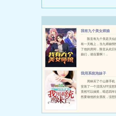
我有九个美女师娘
陈玄有九个美若天仙
有一天晚上，当九师娘悄
了他的房间，陈玄从此日
娘们，请自重啊！...
我用系统泡妹子
周林买了个山寨手机
安装了一个流氓APP没想
竟然可以抽奖，暗恋四年
然要做他的女朋友，没想
是更☆多☆章☆节18W18..