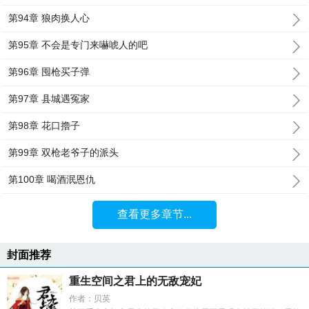
第94章 狼肉换人心
第95章 不会是专门来嚇唬人的吧
第96章 囤枪买子弹
第97章 县城遇冤家
第98章 花口擼子
第99章 双枪老爷子的派头
第100章 喝酒泯恩仇
查看更多章节...
封面推荐
重生空间之君上的无敌宠妃
作者：贝英