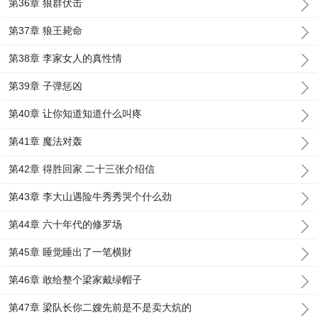
第36章 狼群伏击
第37章 狼王毙命
第38章 李家女人的真性情
第39章 子弹惩凶
第40章 让你知道知道什么叫疼
第41章 魔法对轰
第42章 得胜回家 二十三张介绍信
第43章 李大山遇险牛秀秀哭个什么劲
第44章 六十年代的修罗场
第45章 睡觉睡出了一笔横財
第46章 敢给整个梁家戴绿帽子
第47章 梁队长你二嫂先前是不是卖大炕的