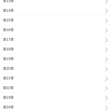
第13章
第14章
第15章
第16章
第17章
第18章
第19章
第20章
第21章
第22章
第23章
第24章