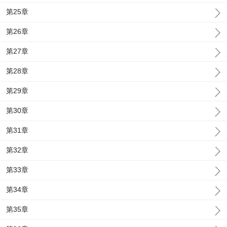
第25章
第26章
第27章
第28章
第29章
第30章
第31章
第32章
第33章
第34章
第35章