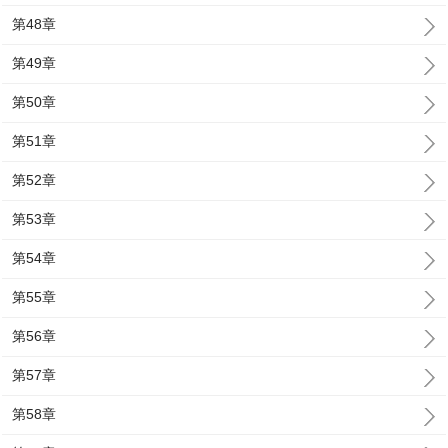
第48章
第49章
第50章
第51章
第52章
第53章
第54章
第55章
第56章
第57章
第58章