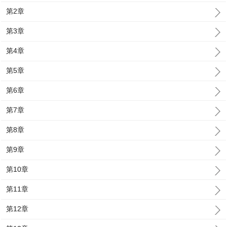
第2章
第3章
第4章
第5章
第6章
第7章
第8章
第9章
第10章
第11章
第12章