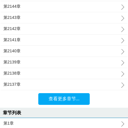
第2144章
第2143章
第2142章
第2141章
第2140章
第2139章
第2138章
第2137章
查看更多章节...
章节列表
第1章