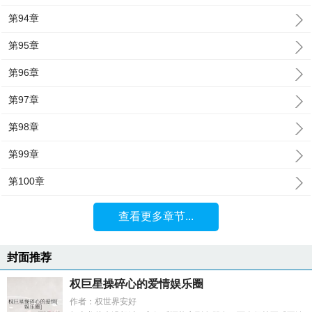
第94章
第95章
第96章
第97章
第98章
第99章
第100章
查看更多章节...
封面推荐
权巨星操碎心的爱情娱乐圈
作者：权世界安好