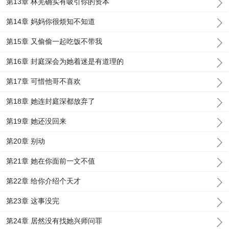
第13章 林芜确实有吸引你的资本
第14章 妈妈你很烦知不知道
第15章 又偷偷一起吃饭不带我
第16章 封庭深会为她着迷是有道理的
第17章 可惜他哥不喜欢
第18章 她连封庭深都放弃了
第19章 她还没回来
第20章 别动
第21章 她在你面前一文不值
第22章 给你介绍个天才
第23章 这事没完
第24章 居然没有找她兴师问罪