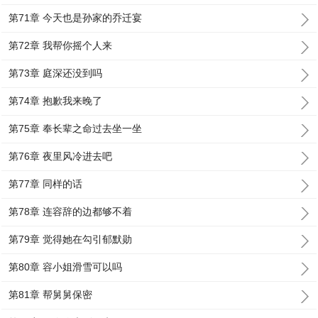
第71章 今天也是孙家的乔迁宴
第72章 我帮你摇个人来
第73章 庭深还没到吗
第74章 抱歉我来晚了
第75章 奉长辈之命过去坐一坐
第76章 夜里风冷进去吧
第77章 同样的话
第78章 连容辞的边都够不着
第79章 觉得她在勾引郁默勋
第80章 容小姐滑雪可以吗
第81章 帮舅舅保密