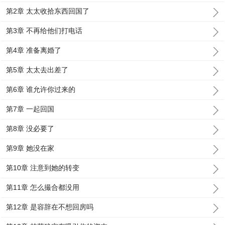
第2章 太太收拾东西回国了
第3章 不再给他们打电话
第4章 准备离婚了
第5章 太太去出差了
第6章 谁允许你过来的
第7章 一起回国
第8章 没必要了
第9章 她没在家
第10章 注意到她的转变
第11章 怎么撮合都没用
第12章 是容辞在不想回房吗