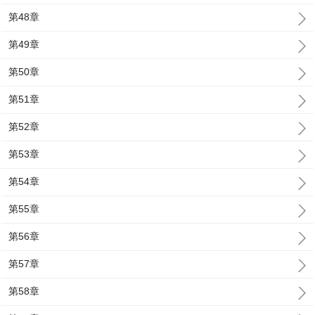
第48章
第49章
第50章
第51章
第52章
第53章
第54章
第55章
第56章
第57章
第58章