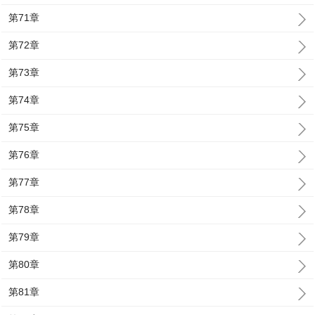
第71章
第72章
第73章
第74章
第75章
第76章
第77章
第78章
第79章
第80章
第81章