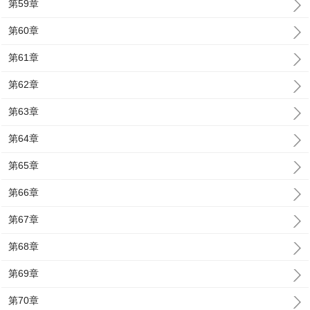
第59章
第60章
第61章
第62章
第63章
第64章
第65章
第66章
第67章
第68章
第69章
第70章