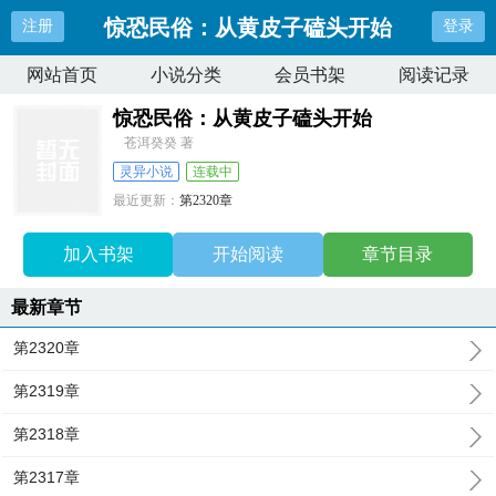
惊恐民俗：从黄皮子磕头开始
注册
登录
网站首页
小说分类
会员书架
阅读记录
惊恐民俗：从黄皮子磕头开始
苍洱癸癸 著
灵异小说
连载中
最近更新：
第2320章
更新时间：
2025-02-23 15:16:20
加入书架
开始阅读
章节目录
最新章节
第2320章
第2319章
第2318章
第2317章