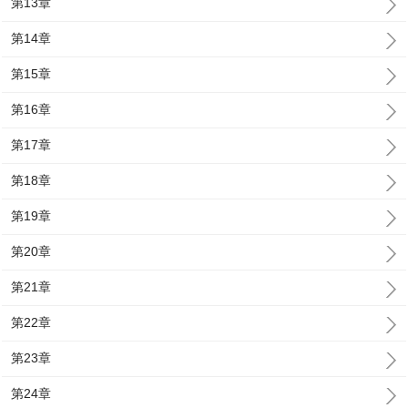
第13章
第14章
第15章
第16章
第17章
第18章
第19章
第20章
第21章
第22章
第23章
第24章