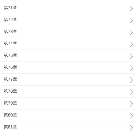
第71章
第72章
第73章
第74章
第75章
第76章
第77章
第78章
第79章
第80章
第81章