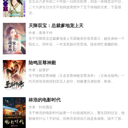
女主从六岁开始二十年如一日的买彩票，却连一块钱也没中过，
二十六岁生日当天不知何故突然中了五千块钱的大奖，于是很
没...
天降双宝：总裁爹地宠上天
作者：青青子衿
关于天降双宝总裁爹地宠上天因被亲生母亲算计，她失身给一个
陌生人。四年后，一对龙凤胎闪亮登场。陆余情忙着赚奶粉...
陆鸣至尊神殿
作者：赵香炉
关于陆鸣至尊神殿（又名至尊神殿至尊龙帝）（主角名陆鸣）一
代天骄张浩然得到至宝人皇印，却惨遭兄弟陷害，附身...
林浩的电影时代
作者：扑街预定
关于林浩的电影时代如果一个比较咸鱼的人，重生回到过去，他
能做些什么？不好说，但林浩觉得自己就是条咸鱼。搞不了股...