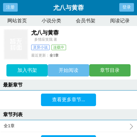
尤八与黄蓉
注册
登录
网站首页
小说分类
会员书架
阅读记录
尤八与黄蓉
多情应笑我 著
灵异小说
连载中
最近更新：
全1章
更新时间：
2025-02-26 10:53:58
加入书架
开始阅读
章节目录
最新章节
查看更多章节...
章节列表
全1章