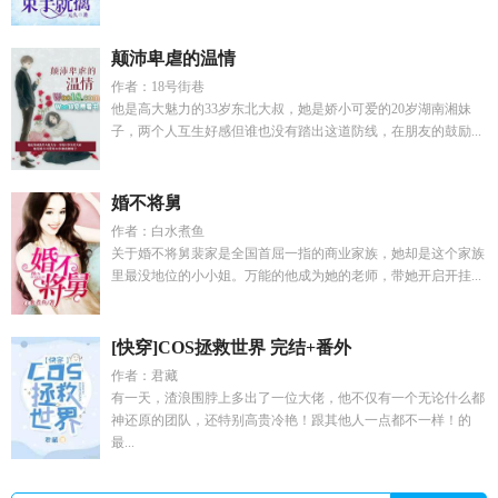
颠沛卑虐的温情
作者：18号街巷
他是高大魅力的33岁东北大叔，她是娇小可爱的20岁湖南湘妹
子，两个人互生好感但谁也没有踏出这道防线，在朋友的鼓励...
婚不将舅
作者：白水煮鱼
关于婚不将舅裴家是全国首屈一指的商业家族，她却是这个家族
里最没地位的小小姐。万能的他成为她的老师，带她开启开挂...
[快穿]COS拯救世界 完结+番外
作者：君藏
有一天，渣浪围脖上多出了一位大佬，他不仅有一个无论什么都
神还原的团队，还特别高贵冷艳！跟其他人一点都不一样！的
最...