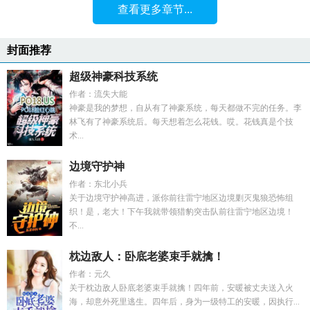
查看更多章节...
封面推荐
超级神豪科技系统
作者：流失大能
神豪是我的梦想，自从有了神豪系统，每天都做不完的任务。李
林飞有了神豪系统后。每天想着怎么花钱。哎。花钱真是个技
术...
边境守护神
作者：东北小兵
关于边境守护神高进，派你前往雷宁地区边境剿灭鬼狼恐怖组
织！是，老大！下午我就带领猎豹突击队前往雷宁地区边境！
不...
枕边敌人：卧底老婆束手就擒！
作者：元久
关于枕边敌人卧底老婆束手就擒！四年前，安暖被丈夫送入火
海，却意外死里逃生。四年后，身为一级特工的安暖，因执行...