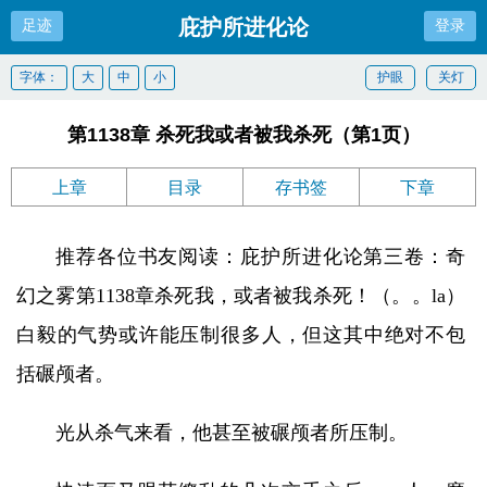
庇护所进化论
足迹
登录
字体：
大
中
小
护眼
关灯
第1138章 杀死我或者被我杀死（第1页）
上章
目录
存书签
下章
推荐各位书友阅读：庇护所进化论第三卷：奇
幻之雾第1138章杀死我，或者被我杀死！（。。la）
白毅的气势或许能压制很多人，但这其中绝对不包
括碾颅者。
光从杀气来看，他甚至被碾颅者所压制。