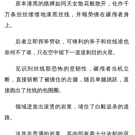
原本漆黑的胳膊如同天女散花般散开，化作千
万条丝丝缕缕地漆黑丝线，并顺势缠在碾颅者身
上。
后者立即挥斧劈砍，可锋利的斧子和丝线谁也
奈何不了谁，只在空中留下一道道刺目的火星。
见识到丝线那恐怖的坚韧性，碾颅者当机立
断，直接斩断了被缠住的左腿，随后单腿跳跃，直
接跑出了丝线的包围圈。
领域迸发出滚烫的岩浆，堵住了白毅追杀的道
路。
这并非普通的岩浆，其内部有着十分浓郁的亚