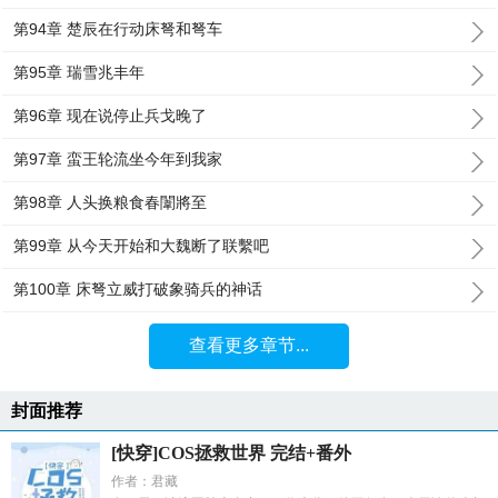
第94章 楚辰在行动床弩和弩车
第95章 瑞雪兆丰年
第96章 现在说停止兵戈晚了
第97章 蛮王轮流坐今年到我家
第98章 人头换粮食春闈將至
第99章 从今天开始和大魏断了联繫吧
第100章 床弩立威打破象骑兵的神话
查看更多章节...
封面推荐
[快穿]COS拯救世界 完结+番外
作者：君藏