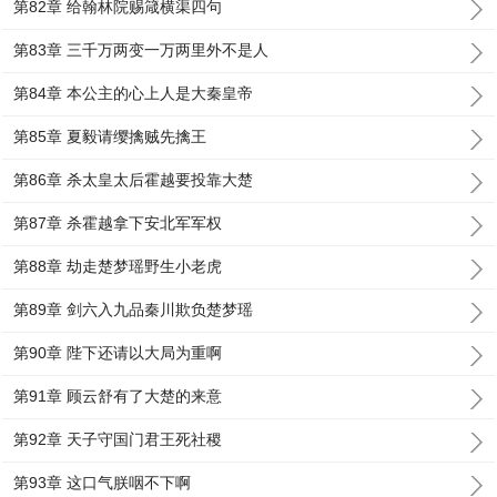
第82章 给翰林院赐箴横渠四句
第83章 三千万两变一万两里外不是人
第84章 本公主的心上人是大秦皇帝
第85章 夏毅请缨擒贼先擒王
第86章 杀太皇太后霍越要投靠大楚
第87章 杀霍越拿下安北军军权
第88章 劫走楚梦瑶野生小老虎
第89章 剑六入九品秦川欺负楚梦瑶
第90章 陛下还请以大局为重啊
第91章 顾云舒有了大楚的来意
第92章 天子守国门君王死社稷
第93章 这口气朕咽不下啊