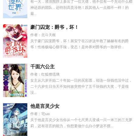
有一天，渣浪围脖上多出了一位大佬，他不仅有一个无论什么都
神还原的团队，还特别高贵冷艳！跟其他人一点都不一样！的
最...
豪门囚宠：爵爷，坏！
作者：北斗天枢
关于豪门囚宠爵爷，坏！展安宁在22岁这年救了赫赫有名的爵
爷！性格极端心狠手辣，变态！是外界对爵爷的一致评价...
千面六公主
作者：红狐狸琉璃
女主从六岁开始二十年如一日的买彩票，却连一块钱也没中过，
二十六岁生日当天不知何故突然中了五千块钱的大奖，于是很
没...
他是言灵少女
作者：宅san
关于他是言灵少女当你从一个七尺男儿变成一只一米三的三无萝
莉，还有语言的能力，你想要做什么白小梦这不摆...