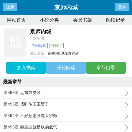
京师内城
注册
登录
网站首页
小说分类
会员书架
阅读记录
京师内城
佚名 著
玄幻修真
连载中
最近更新：
第496章 见东方灵汐
更新时间：
2026-01-19 12:04:21
加入书架
开始阅读
章节目录
最新章节
第496章 见东方灵汐
第495章 找到传国玉璽了
第494章 不好意思朕是大宗师
第493章 秦皇这就是朕的底气