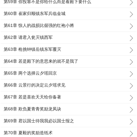
第59章 你投靠不是你给什么而是看殿下要什么
第60章 崔家归顺镇东军兵临金城
第61章 惊人的战损比倔强的红袍小將
第62章 请君入瓮灭镇西军
第63章 枪挑钟镇岳镇东军覆灭
第64章 若是殿下的意思来的就不是我了
第65章 两个选择云夕瑶回京
第66章 云景行的决定云夕瑶求见
第67章 若是喜欢天天给你备著
第68章 欺负夏青青奖励龙凤诀
第69章 君以国士待我我必以国士报之
第70章 夏毅的奖励造纸术