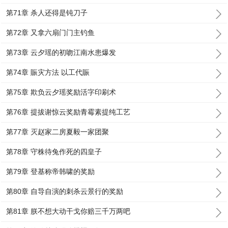
第71章 杀人还得是钝刀子
第72章 又拿六扇门门主钓鱼
第73章 云夕瑶的初吻江南水患爆发
第74章 賑灾方法 以工代賑
第75章 欺负云夕瑶奖励活字印刷术
第76章 提拔谢惊云奖励青霉素提纯工艺
第77章 灭赵家二房夏毅一家团聚
第78章 守株待兔作死的四皇子
第79章 登基称帝韩啸的奖励
第80章 自导自演的刺杀云景行的奖励
第81章 朕不想大动干戈你赔三千万两吧