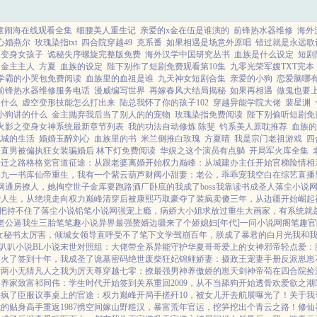
童闹海在线观看全集
细腰美人重生记
亲爱的x金在伍是谁演的
前锋热水器维修
海外
心婚燕尔
玫瑰染指txt
四合院穿越49
克系番
如果相遇是场意外原唱
错过就是永远歌
之变身女孩子
诡秘失序螺旋完整版免费
海外汉学中国研究丛书
血族是什么设定
短剧
金主主人
方夏
血族的设定
陛下别作了短剧免费观看第10集
九零光荣军嫂TXT完本
学霸的小哭包免费阅读
血族里的血祖是谁
九天神女短剧合集
亲爱的小狗
恋爱脑哪
前锋热水器维修服务电话
漫威编写世界
再嫁春风大结局揭秘
如果再相遇
做鬼也要
是什么
虚空变形技能怎么打出来
陆总我怀了你的孩子102
穿越异能学院大佬
裴星渊
小狗讲的什么
金主抛弃我后当了别人的的宠物
玫瑰染指免费阅读
陛下别偷听短剧免
火影之变身女神系统最新章节列表
我的功法自动修炼 陈斐
钓系美人原耽推荐
血族的
九城的生活
婚婚玉醉刘心
血族里的书
米兰侧推白玫瑰
方夏晴
我是宗门老祖游戏
四
直男被偏执狂女装骗婚后 林下灯免费阅读
华娱之这个演员有点躺
开局军火库全集
升迁之路
格格党
官道征途：从跟老婆离婚开始
权力巅峰：从城建办主任开始
官梯险情
相
出
九一书库
仙帝重生，我有一个紫云葫芦
财阀小甜妻：老公，乖乖宠我
空白
在综艺直播
网
通房撩人，她掏空世子金库要跑路
酒厂卧底的我成了boss
我靠读书成圣人
落尘小说
袭人生，从绝境走向权力巅峰
清穿后被康熙巧取豪夺了
装疯卖傻三年，从边疆开始崛起
把持不住了
落尘小说
铅笔小说网
强宠上瘾，病娇大小姐求放过
重生大画家，有系统就
老公逼我生三胎
笔笔趣小说
异界最强赘婿
边疆来了个娇媳妇[年代]
一问小说网
阁笔趣
官
女
秘书太厉害，倾城女领导直呼受不了
笔下文学
驾崩百年，朕成了暴君的白月光
我和
叭叭小说
BL小说
末世对照组：大佬带全系异能守护华夏
哥哥爱上的女神
邪帝轻点爱：
爆火了
签到十年，我成圣了
诡墓密码
绝世废柴狂妃
锦鲤娇妻：摄政王宠妻手册
反派崽崽
站
两小无猜
凡人之我为厉天尊
穿越七零：撩最强男神养傲娇的崽
天剑神帝
苟在四合院捡
间养家致富
祁同伟：学生时代开始签到关系
重回2009，从不当舔狗开始
透骨欢
爱欲之潮
杀疯了
臣服
议事桌上的
官途：权力巅峰
开局手搓歼10，被女儿开去航展曝光了！
关于我
裁的贴身高手
重返1987
携空间嫁山野糙汉，暴富荒年
官运，挖笋挖出个青云之路！
修仙