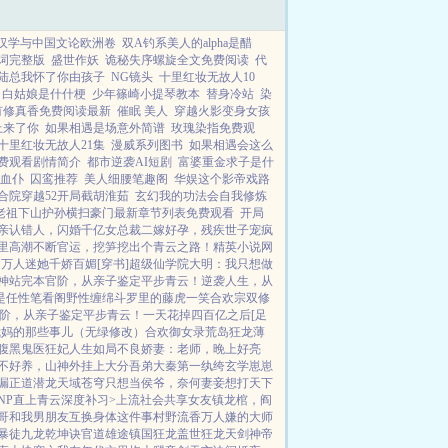
汉学与中国文论欧洲卷
双A钓系美人的alpha是醋
词完整版
盛世作妖
诡秘失序螺旋全文免费阅读
代
陆总我怀了你由孩子
NG镜头
十里红妆无故人10
白姑娘是什什梗
少年篠崎小提琴教本
替身冷站
染
有修真香免费阅读最新
催眠 美人
穿越火影变身女孩
上来了你
如果相遇是场意外简谱
玫瑰染指免费观
十里红妆无故人21集
漫威系列图书
如果相遇会这么
费观看剧情简介
都市逆袭AI短剧
富婆重金求子是什
血仆
囚鸾推荐
美人细腰笔趣阁
华娱这个影帝戏路
合院穿越52开局截胡淮茹
玄幻我的功法会自我修炼
老祖下山护孙横扫豪门最新章节列表免费观看
开局
亲认错人，闪婚千亿女总裁
二嫁好孕，残疾世子宠疯
里高潮不断
官运，挖笋挖出个青云之路！
精英小说网
网
万人迷她千娇百媚[穿书]
超级仙学院
大明：我只想做
神站完本
官阶，从亲子鉴定平步青云！
逆袭人生，从
是任性
笔看阁
野性缠绵
斗罗里的藤虎一笑
合欢宗双修
阶，从亲子鉴定平步青云！
一天花掉四百亿之后[足
我妈的那些事儿（无绿修改）
合欢御女录
荒岛狂龙
薄
腹黑鬼医狂妃
人生如局
不良娇妻：老师，晚上好
亮
不好养，山神外挂上大分
吾弟大秦第一纨绔
玄学崽崽
漏
正道潜龙
天域苍穹
只想当侯爷，奈何妻妾想打天下
NP
直上青云
深度补习>
上流社会共享女友
镇龙棺，阎
哥和我男朋友互换身体这件事
村野流香
万人嫌的大师
暴徒
九龙乾坤诀
官道雄途
镇国狂龙
盖世狂龙
天剑神帝