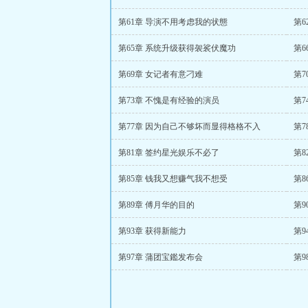
第61章 导演不用考虑我的状態
第6
第65章 系统升级获得袈裟伏魔功
第
第69章 女记者有意刁难
第7
第73章 不愧是有经验的演员
第
第77章 因为自己不够坏而显得格格不入
第7
第81章 签约星光娱乐不必了
第8
第85章 钱我又想赚气我不想受
第8
第89章 傅月华的目的
第9
第93章 获得新能力
第9
第97章 蒲团宝鑑发布会
第