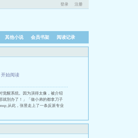
登录
注册
其他小说
会员书架
阅读记录
、
开始阅读
时觉醒系统。因为演得太像，被介绍
那就別办了！」「做小弟的都拿刀子
;emsp;从此，张昱走上了一条反派专业