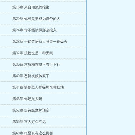
第16章 来自顶流的报復
第20章 你可是要成为影帝的人
第24章 你不能演得那么投入
第28章 十亿票房新人张昱一夜爆火
第32章 抗揍也是一种天赋
第36章 京瓶梅首映不看行不行
第40章 恶搞视频传疯了
第44章 墙倒眾人推徐坤名誉扫地
第48章 你还是人吗
第52章 史诗级烂片预定
第56章 官人好久不见
第60章 张昱真有这么厉害