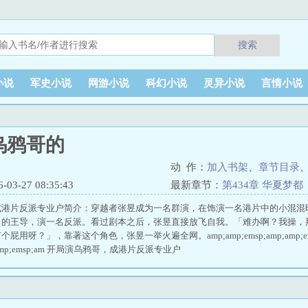
搜索
小说
军史小说
网游小说
科幻小说
灵异小说
言情小说
乌鸦哥的
动 作：
加入书架
、
章节目录
3-27 08:35:43
最新章节：
第434章 华夏梦都
成港片反派专业户简介：穿越者张昱成为一名群演，在饰演一名港片中的小混混
》的王导，演一名反派。看过剧本之后，张昱直接放飞自我。「难办啊？我操，
屁用呀？」，靠著这个角色，张昱一举火遍全网。amp;amp;emsp;amp;amp
mp;emsp;am 开局演乌鸦哥，成港片反派专业户