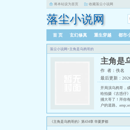
将本站设为首页
收藏落尘小说网
落尘小说网
首 页
玄幻修真
重生穿越
都市
落尘小说网
>
主角是乌鸦哥的
主角是
作 者：佚名
最后更新：2026-0
开局演乌鸦哥，
给拍摄《古惑仔
捅大哥了！拜你有个
户的道路。amp;a
《主角是乌鸦哥的》第434章 华夏梦都