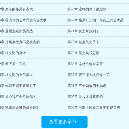
2章 秦菲的格局有点大
第63章 这样的算计很难躲
66章 导演你的艺术尺度有点大啊
第67章 格局打开拍一部真正的艺术品
0章 蒲团宝鑑演员海选
第71章 女主角找到了
74章 片场事故真不是故意的
第75章 差点又失手了
8章 杜文海的算计
第79章 星光娱乐总部
2章 天下第一开机
第83章 这特么也叫辛苦
6章 杜文海的火气很大
第87章 曹正淳大战归海一刀
0章 你能不能不要脑补了
第91章 三十如狼四十如虎
4章 放心我不会亏待你的
第95章 港片才是真正的
98章 试镜墨金谁赞成谁反对
第99章 电影上映秦菲又要监督票房
查看更多章节...