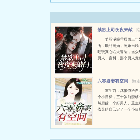
禁欲上司夜夜来敲
门
姜羽溪跟霍辰西三年
满，顺利离婚，离婚当晚
吧玩真心话大冒险，当众
男人，岂料，那个男人竟
顶头上司，而且还是刚跟
前夫！前夫当面阴阳她将
放在工作上，没必要背后
六零娇妻有空间
游
作。然后转...
重生前，沈依依给自
个小目标，三十岁前赚够
然后嫁一个好男人。重生
依又给自己定了一个小目
法让家人吃饱饭，然后发
小康，买她前世买不起的
大房子，重点还要把这个
的坏人变成一个好男人。当有