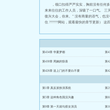
，领口扣得严严实实，胸前没有任何多
来来往往的工作人员，深吸了一口气。 三
復兴大会，你来。” 没有商量的语气，也
住.??????网站，观看最快的章节更新） 
第434章 华夏梦都
第4
第430章 周婉的惊喜
第4
第426章 送上门的不要白不要
第4
第1章 真反派扮演系统
第
第5章 这种角色我没兴趣
第
第9章 第一天就勾搭女演员
第