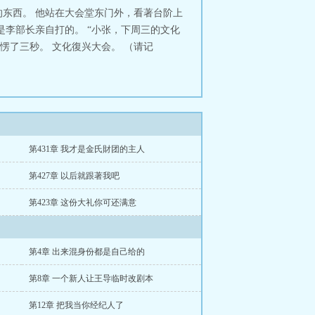
东西。 他站在大会堂东门外，看著台阶上
是李部长亲自打的。 “小张，下周三的文化
愣了三秒。 文化復兴大会。 （请记
第431章 我才是金氏財团的主人
第427章 以后就跟著我吧
第423章 这份大礼你可还满意
第4章 出来混身份都是自己给的
第8章 一个新人让王导临时改剧本
第12章 把我当你经纪人了