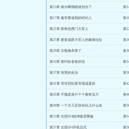
第13章 难办啊我瞧就別办了
第1
第17章 秦菲要做我的经纪人
第1
第21章 新角色西门大官人
第2
第25章 妻妾成群大官人的极致拉扯
第2
第29章 京瓶梅杀青了
第3
第33章 签约给老爸的信
第
第37章 张昱的反击
第
第41章 哥哥別怕昱哥很温柔的
第
第45章 不愧是港片个个都有实力
第4
第49章 一个月几百块你玩儿什么命
第5
第53章 古惑仔4靚坤版雷耀扬
第5
第57章 古惑仔4开机仪式
第5