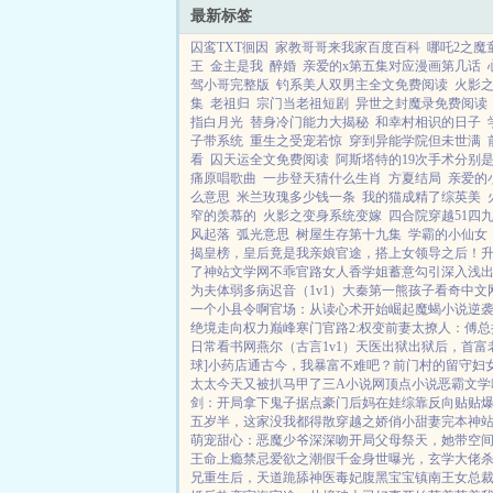
最新标签
囚鸾TXT徊因
家教哥哥来我家百度百科
哪吒2之魔
王
金主是我
醉婚
亲爱的x第五集对应漫画第几话
驾小哥完整版
钓系美人双男主全文免费阅读
火影
集
老祖归
宗门当老祖短剧
异世之封魔录免费阅读
指白月光
替身冷门能力大揭秘
和幸村相识的日子
子带系统
重生之受宠若惊
穿到异能学院但未世满
看
囚天运全文免费阅读
阿斯塔特的19次手术分别
痛原唱歌曲
一步登天猜什么生肖
方夏结局
亲爱的
么意思
米兰玫瑰多少钱一条
我的猫成精了综英美
窄的羡慕的
火影之变身系统变嫁
四合院穿越51四
风起落
弧光意思
树屋生存第十九集
学霸的小仙女
揭皇榜，皇后竟是我亲娘
官途，搭上女领导之后！
了
神站文学网
不乖
官路女人香
学姐
蓄意勾引
深入浅
为夫体弱多病
迟音（1v1）
大秦第一熊孩子
看奇中文
一个小县令啊
官场：从读心术开始崛起
魔蝎小说
逆
绝境走向权力巅峰
寒门官路2:权变
前妻太撩人：傅总
日常
看书网
燕尔（古言1v1）
天医出狱
出狱后，首富
球]
小药店通古今，我暴富不难吧？
前门村的留守妇
太太今天又被扒马甲了
三A小说网
顶点小说
恶霸文学
剑：开局拿下鬼子据点
豪门后妈在娃综靠反向贴贴
五岁半，这家没我都得散
穿越之娇俏小甜妻
完本神
萌宠甜心：恶魔少爷深深吻
开局父母祭天，她带空
王命
上瘾禁忌
爱欲之潮
假千金身世曝光，玄学大佬
兄重生后，天道跪舔
神医毒妃腹黑宝宝
镇南王
女总