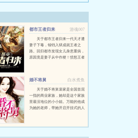
都市王者归来
游魂007
关于都市王者归来一代天才遭
妻子下毒，锒铛入狱成就王者之
路。回归都市发现女儿身患重病，
原因竟是妻子从中作梗！愤怒王者
一声令下，全球顶尖专家任选
拔！...
婚不将舅
白水煮鱼
关于婚不将舅裴家是全国首屈
一指的商业家族，她却是这个家族
里最没地位的小小姐。万能的他成
为她的老师，带她开启开挂式的人
生。她摇身一变，变成了万众瞩目
的名媛。所有人都知道，裴家最有
权的那个太子爷宠极了他的小‘外
甥女’。给她豪车给她别...