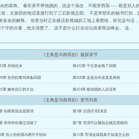
余的装饰。 秦菲亲手帮他挑的，说这个场合，不能穿西装——那是別人的
天前，文旅部的电话直接打到了三石影视总部。 不是李部长的秘书打的，
没有多余的解释。 张昱当时正在横店影视城的工地上看图纸，听完这句话，
这四个字的分量，他太清楚了。 这不是什么行业论坛或者商业峰会。 这...
《主角是乌鸦哥的》最新章节
33章 衣锦还乡
第432章 千亿资金拖了回国
29章 告別好莱坞准备回国
第428章 这是合作还是卖身契
25章 她有自己的方法
第424章 能动我的人还没有
《主角是乌鸦哥的》章节列表
2章 你跟我说这是群演
第3章 古惑仔3找演员
6章 停停停你通过试镜了
第7章 导演可以预知点钱交房租吗
10章 別人怕你我乌鸦可不怕你
第11章 导演这戏我真不知道怎么拍