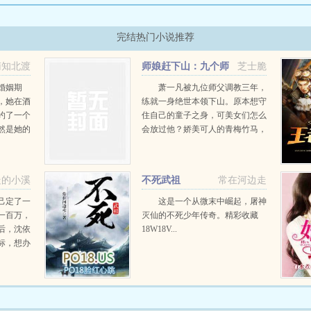
完结热门小说推荐
南知北渡
师娘赶下山：九个师
芝士脆
姐绝色倾城
婚姻期
萧一凡被九位师父调教三年，
，她在酒
练就一身绝世本领下山。原本想守
约了一个
住自己的童子之身，可美女们怎么
然是她的
会放过他？娇美可人的青梅竹马，
她离婚的
黑丝大长腿的女总裁，冷艳无双的
心思好好
美女杀手，更有九位如狼似虎的倾
搞小动
城师姐！完蛋了，我被美女包围
走的小溪
不死武祖
常在河边走
了！...
己定了一
这是一个从微末中崛起，屠神
一百万，
灭仙的不死少年传奇。精彩收藏
后，沈依
18W18V...
标，想办
家致富奔
四合院，
别人眼里
...