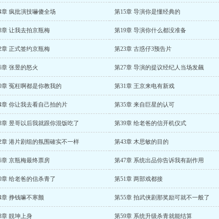
4章 疯批演技嚇傻全场
第15章 导演你是懂经典的
8章 让我去拍京瓶梅
第19章 导演你什么都没准备
2章 正式签约京瓶梅
第23章 古惑仔3预告片
6章 张昱的怒火
第27章 导演的提议经纪人当场发飆
0章 冤枉啊都是你教我的
第31章 王京来电有新戏
34章 你让我去看自己拍的片
第35章 来自巨星的认可
38章 昱哥以后我就跟你混饭吃了
第39章 给老爸的信开机仪式
42章 港片剧组的氛围確实不一样
第43章 木思敏的目的
6章 京瓶梅最终票房
第47章 系统出品你告诉我有副作用
0章 给老爸的信杀青了
第51章 两部戏都接
4章 挣钱嘛不寒颤
第55章 拍武侠剧那奖励可就不一般了
8章 靚坤上身
第59章 系统升级杀青就能结算