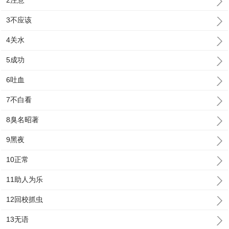
2注意
3不应该
4关水
5成功
6吐血
7不白看
8臭名昭著
9黑夜
10正常
11助人为乐
12回校抓虫
13无语