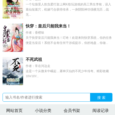
一个垃圾受人欺负爱打架上网K歌玩游戏的高三男生李牧，误入
葛仙翁墓穴，机缘巧合获得传承，一身阴阳神功强横无匹，战
无...
快穿：皇后只能我来当！
作者：香橙味
关于快穿皇后只能我来当！叮咚！欢迎来到快穿系统，你的任务
便是当皇后！系统不会有任何干涉或提示，你的地盘，你做...
不死武祖
作者：常在河边走
这是一个从微末中崛起，屠神灭仙的不死少年传奇。精彩收藏
18W18V...
搜 索
网站首页
小说分类
会员书架
阅读记录