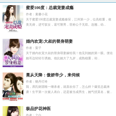
蜜爱100度：总裁宠妻成瘾
作者：素馨小花
关于蜜爱100度总裁宠妻成瘾秦琛，江州第一少，位高权重，俊
美无俦，进可驭女，退可掰男，世称公子无双。连翘，幼...
婚内欢宠:大叔的替身萌妻
作者：梨子
关于婚内欢宠大叔的替身萌妻嫁给我！他见到她的第一眼。便在
她耳边轻轻引诱她。他比她大了九岁，成熟稳重，却...
熹从天降：傲娇帝少，来伺候
作者：晓丹叮咚
我，席氏财团唯一继承者，就喜欢你了，怎么样？爆笑总裁来
袭！生平第一次被人表白，还是被当成男生，她气愤莫名，被...
极品护花神医
作者：之白