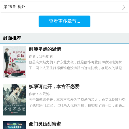
第25章 番外
查看更多章节...
封面推荐
颠沛卑虐的温情
作者：18号街巷
他是高大魅力的33岁东北大叔，她是娇小可爱的20岁湖南湘妹
子，两个人互生好感但谁也没有踏出这道防线，在朋友的鼓励...
妖孽请走开，本宫不恋爱
作者：木云池
关于妖孽请走开，本宫不恋爱为了挚爱的亲人，她义无反顾地夺
了他的宗门至宝，谁料亲人化身为狼，狠狠咬了她一口，而丢...
豪门灵婚甜蜜蜜