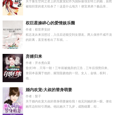
关于重生空间之君上的无敌宠妃作为国际最强女特工的她，居然
被组织里的老大给杀了！这是什么地方！便宜弟弟？极品亲...
权巨星操碎心的爱情娱乐圈
作者：权世界安好
权志龙从来没想过，入伍后还能交到女朋友。两人保持不咸不淡
的距离，直至爸爸出了车祸。...
弃婿归来
作者：开水煮白菜
蛰伏3年，只等一朝！三年前被抛弃的江浩，三年后强势归来。
拿回本该属于他的，摧毁阻挠他的一切。女人，金钱，权利，
他...
婚内欢宠:大叔的替身萌妻
作者：梨子
关于婚内欢宠大叔的替身萌妻嫁给我！他见到她的第一眼。便在
她耳边轻轻引诱她。他比她大了九岁，成熟稳重，却...