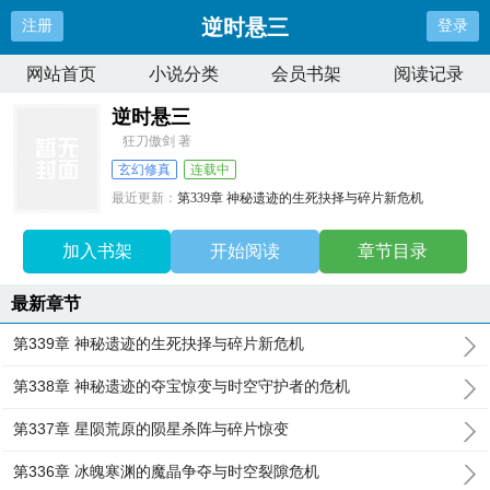
逆时悬三
注册
登录
网站首页
小说分类
会员书架
阅读记录
逆时悬三
狂刀傲剑 著
玄幻修真
连载中
最近更新：
第339章 神秘遗迹的生死抉择与碎片新危机
更新时间：
2026-02-14 11:49:23
加入书架
开始阅读
章节目录
最新章节
第339章 神秘遗迹的生死抉择与碎片新危机
第338章 神秘遗迹的夺宝惊变与时空守护者的危机
第337章 星陨荒原的陨星杀阵与碎片惊变
第336章 冰魄寒渊的魔晶争夺与时空裂隙危机