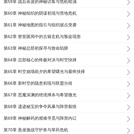
第59章 战后余波的神秘访客与危机暗涌
第60章 神秘组织的阴谋初现与营地危机
第61章 神秘地图的指引与组织据点突袭
第62章 密室困局中的古籍玄机与叛徒现形
第63章 神秘总部初探寻与致命陷阱
第64章 总部核心的终极对决与时空抉择
第65章 时空崩塌前夕的希望曙光与最终抉择
第66章 新时空的隐患初现与联盟分歧
第67章 恶魔深渊的绝境搏杀与希望微光
第68章 遗迹秘宝的争夺风暴与阵营裂痕
第69章 神秘解药的艰难寻觅与阵营内讧
第70章 悬崖激战守护兽与草药危机