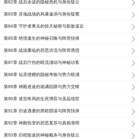
第82章 战后余波的隐秘危机与身份疑云
第83章 灵魂战场的风暴漩涡与身份疑窦
第84章 守护者离去的惊天秘密与新敌逼近
第85章 绝境逢生的神秘召唤与阵营抉择
第86章 战场重临的邪恶洪流与阵营诱惑
第87章 战后疗伤的暗流涌动与神秘访客
第88章 仙灵馈赠的隐秘考验与势力暗涌
第89章 神殿迷途的诡谲陷阱与势力交锋
第90章 迷宫终局的生死博弈与圣晶现世
第91章 归途遇袭的黑暗阴谋与阵营抉择
第92章 神殿惊变的邪恶复苏与真相渐明
第93章 归程险途的神秘截杀与身份疑云