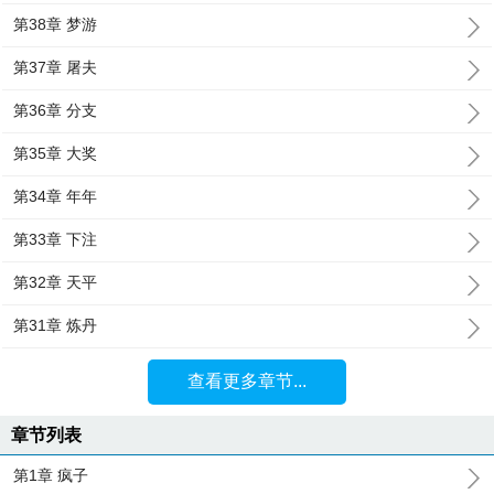
第38章 梦游
第37章 屠夫
第36章 分支
第35章 大奖
第34章 年年
第33章 下注
第32章 天平
第31章 炼丹
查看更多章节...
章节列表
第1章 疯子