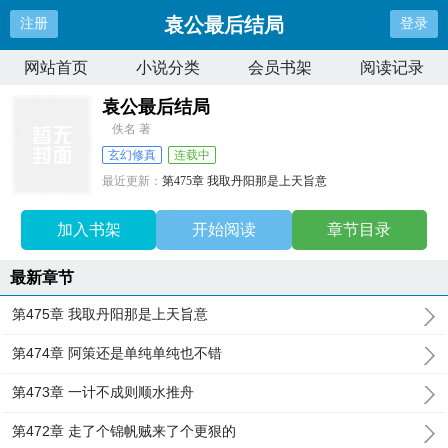
袁公最后结局
注册
登录
网站首页
小说分类
会员书架
阅读记录
袁公最后结局
佚名 著
玄幻修真
连载中
最近更新：
第475章 我取丹阳那是上天旨意
更新时间：
2026-01-15 05:14:31
加入书架
开始阅读
章节目录
最新章节
第475章 我取丹阳那是上天旨意
第474章 阿策还是单纯单纯也不错
第473章 一计不成则顺水推舟
第472章 走了个锦帆贼来了个更狠的