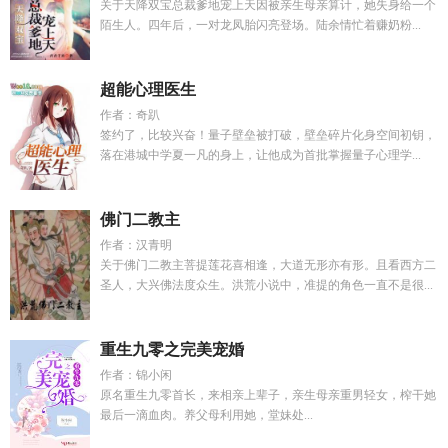
关于天降双宝总裁爹地宠上天因被亲生母亲算计，她失身给一个
陌生人。四年后，一对龙凤胎闪亮登场。陆余情忙着赚奶粉...
超能心理医生
作者：奇趴
签约了，比较兴奋！量子壁垒被打破，壁垒碎片化身空间初钥，
落在港城中学夏一凡的身上，让他成为首批掌握量子心理学...
佛门二教主
作者：汉青明
关于佛门二教主菩提莲花喜相逢，大道无形亦有形。且看西方二
圣人，大兴佛法度众生。洪荒小说中，准提的角色一直不是很...
重生九零之完美宠婚
作者：锦小闲
原名重生九零首长，来相亲上辈子，亲生母亲重男轻女，榨干她
最后一滴血肉。养父母利用她，堂妹处...