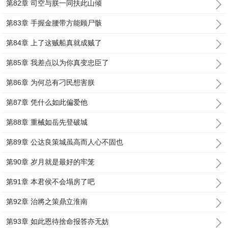
第82章 司空与朕一同扶此山倾
第83章 手握金腰带方能顾尸骸
第84章 上了这贼船真就成贼了
第85章 我差点以为你真变忠臣了
第86章 为何总有刁民想害朕
第87章 凭什么如此偏爱他
第88章 重械如岳先登破城
第89章 公达良策城虽高而人心不固也
第90章 岁月就是最好的牢笼
第91章 本君侯不会塌房了吧
第92章 治將之策鼎立淮南
第93章 如此恩待捨命报答亦无妨