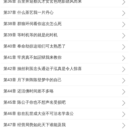
第36章 百里奔迎蔡氏才女玄色绝影踏风而来
第37章 什么茶艺我一片丹心
第38章 群狼环伺看你这次怎么死
第39章 等时机等的就是此时机
第40章 奉命劫掠这咱们可太熟悉了
第41章 牢房真不如詔狱我来教你
第42章 抽丝剥茧念头通达子泓真是令人惊喜
第43章 月下奔阵陈登梦中的自己
第44章 还活佛时间差不多咯
第45章 陈公子你也不想声名受损吧
第46章 欲在乱世成大业不可沽名学袁公
第47章 经营局势如此天下谁能及我