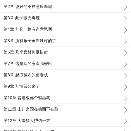
第2章 说好的不在意脸面呢
第3章 此子眼光毒辣
第4章 別具一格有点意思啊
第5章 所有乐子全靠姓许的了
第6章 几个蠢材何足掛齿
第7章 这是我的家產我梭哈
第8章 越浪越欢的曹老板
第9章 別怕曹公来了
第10章 曹老板你个躺贏狗
第11章 山川之固在德而不在险
第12章 天降猛人护佑一方