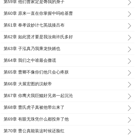
第59章 他们曹家定是馋我的身子
第60章 原来一直在你掌握中吗哈基曹
第61章 奉孝设妙计七英战揍吕布
第62章 如此贤才要是我汝南许氏多好
第63章 子泓真乃我乘龙快婿也
第64章 我们之中谁最会撒谎
第65章 曹卿不像你们他只会心疼朕
第66章 大展宏图的汉献帝
第67章 你鹰犬我巨鱷好兄弟一起沉沦
第68章 曹氏虎子真被他带出来了
第69章 有眼无珠凭什么都投奔了他
第70章 曹公真能装这时候还脸红