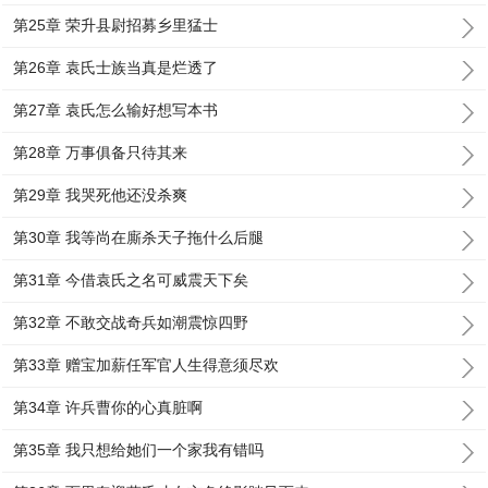
第25章 荣升县尉招募乡里猛士
第26章 袁氏士族当真是烂透了
第27章 袁氏怎么输好想写本书
第28章 万事俱备只待其来
第29章 我哭死他还没杀爽
第30章 我等尚在廝杀天子拖什么后腿
第31章 今借袁氏之名可威震天下矣
第32章 不敢交战奇兵如潮震惊四野
第33章 赠宝加薪任军官人生得意须尽欢
第34章 许兵曹你的心真脏啊
第35章 我只想给她们一个家我有错吗