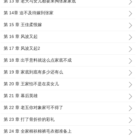
第 13 章 老大与女儿都要来掏张家家底
第 14章 迫不及待嫁到张家
第 15 章 王佳柔恨嫁
第 16 章 风波又起
第 17 章 风波又起2
第 18 章 出乎意料就这么点家底不成
第 19 章 家底到底有多少还有么
第 20 章 王家怕不是在卖女儿
第 21 章 幕后英雄
第 22 章 老五你对象家可不得了
第 23 章 打了骨折价的彩礼
第 24 章 全家棉袄棉裤毛衣都准备上