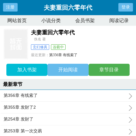
夫妻重回六零年代
注册
登录
网站首页
小说分类
会员书架
阅读记录
夫妻重回六零年代
佚名 著
玄幻修真
连载中
最近更新：
第356章 有线索了
更新时间：
2026-03-22 00:25:29
加入书架
开始阅读
章节目录
最新章节
第356章 有线索了
第355章 发財了2
第254章 发財了
第253章 第一次交易