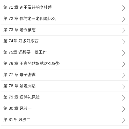
第 71 章 迫不及待的李桂萍
第 72 章 你与老三老四能比么
第 73 章 老五被懟
第 74章 好多好东西
第 75章 还想要一份工作
第 76 章 王家的姑娘就这么好娶
第 77 章 母子密谋
第 78 章 妯娌閒话
第 79 章 送聘礼风波
第 80 章 风波一
第 81章 风波二