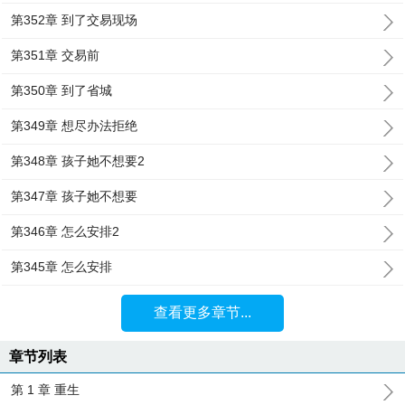
第352章 到了交易现场
第351章 交易前
第350章 到了省城
第349章 想尽办法拒绝
第348章 孩子她不想要2
第347章 孩子她不想要
第346章 怎么安排2
第345章 怎么安排
查看更多章节...
章节列表
第 1 章 重生