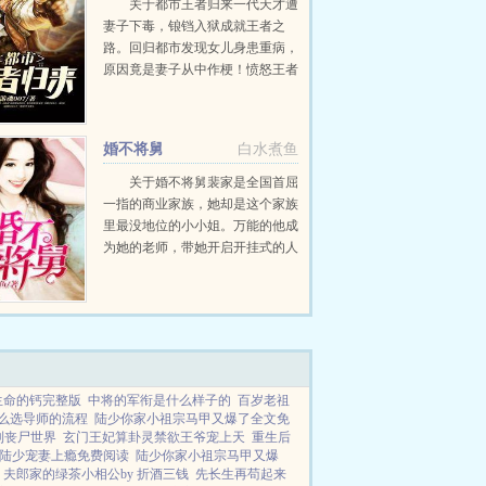
关于都市王者归来一代天才遭
妻子下毒，锒铛入狱成就王者之
路。回归都市发现女儿身患重病，
原因竟是妻子从中作梗！愤怒王者
一声令下，全球顶尖专家任选
拔！...
婚不将舅
白水煮鱼
关于婚不将舅裴家是全国首屈
一指的商业家族，她却是这个家族
里最没地位的小小姐。万能的他成
为她的老师，带她开启开挂式的人
生。她摇身一变，变成了万众瞩目
的名媛。所有人都知道，裴家最有
权的那个太子爷宠极了他的小‘外
甥女’。给她豪车给她别...
生命的钙完整版
中将的军衔是什么样子的
百岁老祖
么选导师的流程
陆少你家小祖宗马甲又爆了全文免
到丧尸世界
玄门王妃算卦灵禁欲王爷宠上天
重生后
陆少宠妻上瘾免费阅读
陆少你家小祖宗马甲又爆
夫郎家的绿茶小相公by 折酒三钱
先长生再苟起来