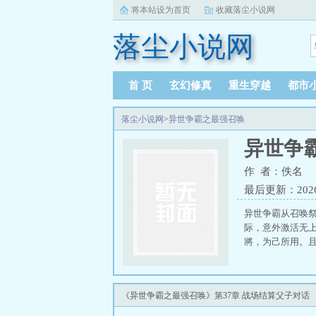
将本站设为首页
收藏落尘小说网
落尘小说网
首 页
玄幻修真
重生穿越
都市
落尘小说网
>
异世争霸之最强召唤
异世争
作 者：佚名
最后更新：2026-0
异世争霸从召唤
际，意外激活无
將，为己所用。
《异世争霸之最强召唤》第37章 战场结算父子对话