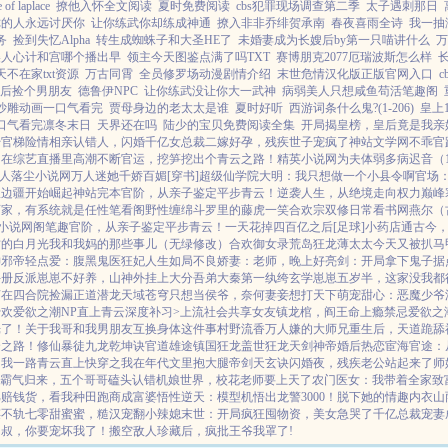
 laplace
撩他入怀全文阅读
夏时免费阅读
cbs犯罪现场调查第二季
太子遇刺那日
你的人永远讨厌你
让你练武你却练成神通
撩入非非乔绯贺承南
春夜喜雨全诗
我一抽满
务
捡到失忆Alpha
转生成蜘蛛子和大圣HE了
未婚妻成为长嫂后by第一只喵讲什么
万
美人心计和宫哪个播出早
领主今天图鉴点满了吗TXT
赛博朋克2077厄瑞波斯怎么样
不在家txt资源
万古同霄
全员修罗场动漫剧情介绍
末世危情汉化版正版官网入口
后捡个男朋友
德鲁伊NPC
让你练武没让你大一武神
病弱美人只想咸鱼苟活笔趣阁
沙雕动画一口气看完
贾母身边的老太太是谁
夏时好听
西游词条什么鬼?(1-206)
皇上
口气看完凛冬末日
天界还在吗
陆少的宝贝免费阅读全集
开局揭皇榜，皇后竟是我亲
始
官梯险情
相亲认错人，闪婚千亿女总裁
二嫁好孕，残疾世子宠疯了
神站文学网
不乖
官
白
在综艺直播里高潮不断
官运，挖笋挖出个青云之路！
精英小说网
为夫体弱多病
迟音（1
人
落尘小说网
万人迷她千娇百媚[穿书]
超级仙学院
大明：我只想做一个小县令啊
官场
从边疆开始崛起
神站完本
官阶，从亲子鉴定平步青云！
逆袭人生，从绝境走向权力巅峰
画家，有系统就是任性
笔看阁
野性缠绵
斗罗里的藤虎一笑
合欢宗双修日常
看书网
燕尔（
小说网
阁笔趣
官阶，从亲子鉴定平步青云！
一天花掉四百亿之后[足球]
小药店通古今
君的白月光
我和我妈的那些事儿（无绿修改）
合欢御女录
荒岛狂龙
薄太太今天又被扒马
神
邪帝轻点爱：腹黑鬼医狂妃
人生如局
不良娇妻：老师，晚上好
亮剑：开局拿下鬼子据
手册
反派崽崽不好养，山神外挂上大分
吾弟大秦第一纨绔
玄学崽崽五岁半，这家没我都
苟在四合院捡漏
正道潜龙
天域苍穹
只想当侯爷，奈何妻妾想打天下
萌宠甜心：恶魔少爷
骨欢
爱欲之潮NP
直上青云
深度补习>
上流社会共享女友
镇龙棺，阎王命
上瘾禁忌
爱欲之
光了！
关于我哥和我男朋友互换身体这件事
村野流香
万人嫌的大师兄重生后，天道跪舔
云之路！
修仙暴徒
九龙乾坤诀
官道雄途
镇国狂龙
盖世狂龙
天剑神帝
婚后热恋
宦海官途：
，我一路青云直上
快穿之我在年代文里抱大腿
帝剑天玄诀
闪婚夜，残疾老公站起来了
师
霸气归来，五个哥哥磕头认错
机娘世界，校花老师要上天了
农门医女：我带着全家致
骂赔钱货，看我种田跑商成富婆
悟性逆天：模型机悟出龙警3000！
脱下她的情趣内衣
山
谋不轨
七零甜蜜蜜，糙汉宠翻小辣媳
末世：开局疯狂囤物资，美女急哭了
千亿总裁宠妻
：叔，你要宠坏我了！
搬空敌人珍藏后，疯批王爷我罩了!