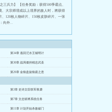
之三兵力】 【任务奖励：获得500爭霸点、
烟境、大宗师境或以上境界的敌人时，將获得
片、120枚人物碎片、150枚皮肤碎片、一张
向外...
第34章 逃回汜水王辅明计
第30章 战局僵持精忠武圣
第26章 金狼盘旋狼庭之患
第3章 史诗文臣联军夜袭
第7章 文忠斩將系统任务
第11章 计划开始杀敌破门