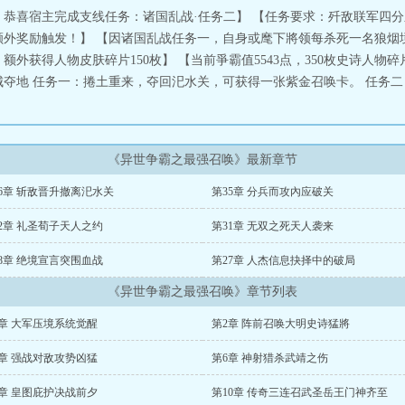
，恭喜宿主完成支线任务：诸国乱战·任务二】 【任务要求：歼敌联军四分
【额外奖励触发！】 【因诸国乱战任务一，自身或麾下將领每杀死一名狼
外获得人物皮肤碎片150枚】 【当前爭霸值5543点，350枚史诗人物碎
夺地 任务一：捲土重来，夺回汜水关，可获得一张紫金召唤卡。 任务二：
《异世争霸之最强召唤》最新章节
6章 斩敌晋升撤离汜水关
第35章 分兵而攻內应破关
2章 礼圣荀子天人之约
第31章 无双之死天人袭来
8章 绝境宣言突围血战
第27章 人杰信息抉择中的破局
《异世争霸之最强召唤》章节列表
1章 大军压境系统觉醒
第2章 阵前召唤大明史诗猛將
5章 强战对敌攻势凶猛
第6章 神射猎杀武靖之伤
9章 皇图庇护决战前夕
第10章 传奇三连召武圣岳王门神齐至