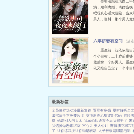
姜羽溪跟霍辰西三年
满，顺利离婚，离婚当晚
吧玩真心话大冒险，当众
男人，岂料，那个男人竟
顶头上司，而且还是刚跟
前夫！前夫当面阴阳她将
放在工作上，没必要背后
六零娇妻有空间
游
作。然后转...
重生前，沈依依给自
个小目标，三十岁前赚够
然后嫁一个好男人。重生
依又给自己定了一个小目
法让家人吃饱饭，然后发
小康，买她前世买不起的
大房子，重点还要把这个
的坏人变成一个好男人。当有
最新标签
全员修罗场动漫最新集锦
贾母有多强
夏时好听全
出棺后全本免费阅读
赛博朋克厄瑞波斯代码
冒险者
费
她是别人的太太
我家药店通古今后我躺平了
末
我选择做恶毒继室
宫心计 美人心计
赛博朋克207
了
让你练武没让你磁场转动
太子被砍是哪部电影