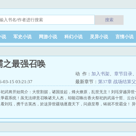
搜索
小说
军史小说
网游小说
科幻小说
灵异小说
言情小说
霸之最强召唤
动 作：
加入书架
、
章节目录
3-15 03:21:37
最新章节：
第37章 战场结算
祭祀武将开始简介：大世割据，诸国並起，烽火燎原，乱世无主！刘珏穿越异世
上爭霸系统！虽无法肆意召唤诸天人杰，却能召唤出香火祭祀的武庙十哲、云台
且看刘珏，携千古英杰，於这异世疆场逐鹿天下，问鼎至尊，铸就不世霸业！ 