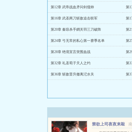
第12章 武帝战血矛问剑儒帅
第1
第16章 武圣两刀斩敌追击联军
第1
第20章 秦琼杀手鐧关羽三刀破阵
第2
第24章 弓无常的私心第一赛季名单
第2
第28章 绝境宣言突围血战
第
第32章 礼圣荀子天人之约
第3
第36章 斩敌晋升撤离汜水关
第3
禁欲上司夜夜来敲
门