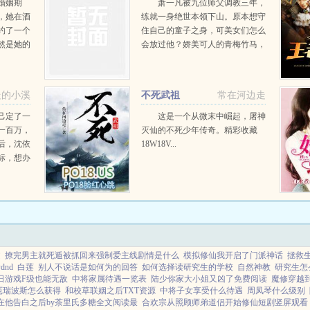
婚姻期
萧一凡被九位师父调教三年，
，她在酒
练就一身绝世本领下山。原本想守
约了一个
住自己的童子之身，可美女们怎么
然是她的
会放过他？娇美可人的青梅竹马，
她离婚的
黑丝大长腿的女总裁，冷艳无双的
心思好好
美女杀手，更有九位如狼似虎的倾
搞小动
城师姐！完蛋了，我被美女包围
走的小溪
不死武祖
常在河边走
了！...
己定了一
这是一个从微末中崛起，屠神
一百万，
灭仙的不死少年传奇。精彩收藏
后，沈依
18W18V...
标，想办
家致富奔
四合院，
别人眼里
...
文
撩完男主就死遁被抓回来强制爱主线剧情是什么
模拟修仙我开启了门派神话
拯救
dnd
白莲
别人不说话是如何为的回答
如何选择读研究生的学校
自然神教
研究生怎
日游戏F级也能无敌
中将家属待遇一览表
陆少你家大小姐又凶了免费阅读
魔修穿越
7厄瑞波斯怎么获得
和校草联姻之后TXT资源
中将子女享受什么待遇
周凤琴什么级别
在他告白之后by茶里氏多糖全文阅读最
合欢宗从照顾师弟道侣开始修仙短剧竖屏观看