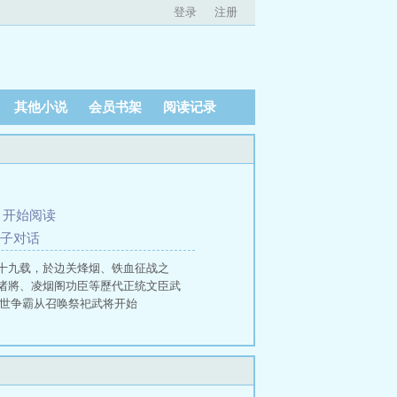
登录
注册
其他小说
会员书架
阅读记录
、
开始阅读
父子对话
十九载，於边关烽烟、铁血征战之
诸將、凌烟阁功臣等歷代正统文臣武
异世争霸从召唤祭祀武将开始