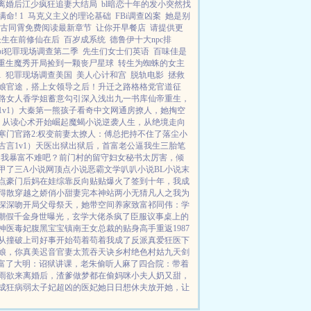
离婚后江少疯狂追妻大结局
bl暗恋十年的发小突然找
命! 1
马克义主义的理论基础
FBi调查凶案
她是别
古同霄免费阅读最新章节
让你开早餐店
请提供更
长生在前修仙在后
百岁成系统
德鲁伊十大npc排
cbi犯罪现场调查第二季
先生们女士们英语
百味佳是
重生魔秀开局捡到一颗丧尸星球
转生为蜘蛛的女主
1
犯罪现场调查美国
美人心计和宫
脱轨电影
拯救
娘
官途，搭上女领导之后！
升迁之路
格格党
官道征
路女人香
学姐
蓄意勾引
深入浅出
九一书库
仙帝重生，
v1）
大秦第一熊孩子
看奇中文网
通房撩人，她掏空
：从读心术开始崛起
魔蝎小说
逆袭人生，从绝境走向
寒门官路2:权变
前妻太撩人：傅总把持不住了
落尘小
古言1v1）
天医出狱
出狱后，首富老公逼我生三胎
笔
，我暴富不难吧？
前门村的留守妇女
秘书太厉害，倾
甲了
三A小说网
顶点小说
恶霸文学
叭叭小说
BL小说
末
点
豪门后妈在娃综靠反向贴贴爆火了
签到十年，我成
得散
穿越之娇俏小甜妻
完本神站
两小无猜
凡人之我为
深深吻
开局父母祭天，她带空间养家致富
祁同伟：学
潮
假千金身世曝光，玄学大佬杀疯了
臣服
议事桌上的
神医毒妃腹黑宝宝
镇南王
女总裁的贴身高手
重返1987
从撞破上司好事开始
苟着苟着我成了反派真爱
狂医下
娘，你真美
迟音
官妻
太荒吞天诀
乡村绝色村姑
九天剑
富了
大明：诏狱讲课，老朱偷听人麻了
四合院：带着
雨欲来
离婚后，渣爹做梦都在偷妈咪
小夫人奶又甜，
成狂
病弱太子妃超凶的
医妃她日日想休夫
放开她，让