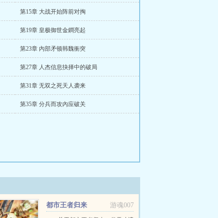
第15章 大战开始阵前对掏
第19章 皇极御世金鐧亮起
第23章 內部矛顿韩魏衝突
第27章 人杰信息抉择中的破局
第31章 无双之死天人袭来
第35章 分兵而攻內应破关
都市王者归来
游魂007