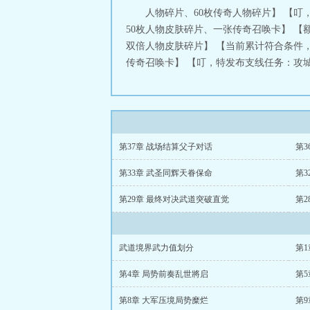
人物碎片、60枚传奇人物碎片】 【叮
50枚人物皮肤碎片、一张传奇召唤卡】 
双倍人物皮肤碎片】 【当前累计符合条件，额
传奇召唤卡】 【叮，特发布支线任务：攻城
第37章 战场结算父子对话
第3
第33章 武圣同辉天眷保命
第3
第29章 最终对决武道突破直觉
第2
武道境界武力值划分
第
第4章 局势前奏乱世將启
第
第8章 大军压境局势糜烂
第