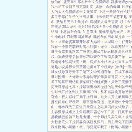
修仙的
盛宠重生寒木枝全文免费阅读
乱步奇谭game of
我出柜了最新章节更新时间
拯救生命的瞬间
讨厌
人的太太免费阅读全文无弹窗
中将一般担任什么职
多关于寒门学子的逆袭故事
神医傻妃王爷惹不起
名
败给月亮男主角是谁
病弱美人每天需要
领主今天
正规品牌吗
转生成女郎蛛后和大圣he免费阅读
失忆
结局
中将晋升合集
知意直播
魔修穿越到丧尸世界
生命电影
汉献帝国舅董承
睡粉丝的男名星是谁
一
途：从跟老婆离婚开始
权力巅峰：从城建办主任开
我有一个紫云葫芦
财阀小甜妻：老公，乖乖宠我
空
世子金库要跑路
酒厂卧底的我成了boss
我靠读书成圣
权力巅峰
清穿后被康熙巧取豪夺了
装疯卖傻三年，
说
铅笔小说网
强宠上瘾，病娇大小姐求放过
重生大
笔趣小说
异界最强赘婿
边疆来了个娇媳妇[年代]
一问
城女领导直呼受不了
笔下文学
驾崩百年，朕成了暴
世对照组：大佬带全系异能守护华夏
哥哥爱上的女
圣了
诡墓密码
绝世废柴狂妃
锦鲤娇妻：摄政王宠妻
厉天尊
穿越七零：撩最强男神养傲娇的崽
天剑神帝
生时代开始签到关系
重回2009，从不当舔狗开始
透
官途：权力巅峰
开局手搓歼10，被女儿开去航展曝
携空间嫁山野糙汉，暴富荒年
官运，挖笋挖出个青
山，都市我为王
官道升天
官道之破局
闪婚女领导后
主
春漾
穿成虐文主角后我和霸总he了
日复一日
真千金
娄晓娥提前躺平
蛟龙出渊，十个师姐又美又飒！
被
大叔彻底失了控
我委身病娇反派后，男主黑化了
图
我来
财阀小娇妻：叔，你要宠坏我了！
财阀小娇妻