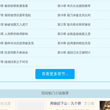
3章 秦琼斩將夜袭落幕
第14章 奇兵出击烧毁粮草
7章 落阳坡埋伏梁军危机
第18章 霸刀杀敌玄武出列
1章 衝破包围又入虎穴
第22章 疑兵暗伏韩军惨状
5章 人杰降世格局影响
第26章 金狼盘旋狼庭之患
29章 最终对决武道突破直觉
第30章 战局僵持精忠武圣
3章 武圣同辉天眷保命
第34章 逃回汜水王辅明计
7章 战场结算父子对话
查看更多章节...
完结热门小说推荐
南知北渡
师娘赶下山：九个师
芝士脆
姐绝色倾城