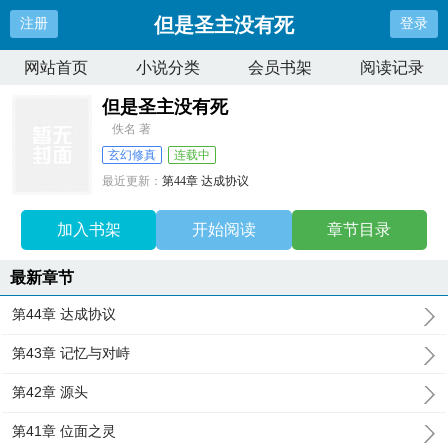
但是圣主没有死
注册
登录
网站首页
小说分类
会员书架
阅读记录
但是圣主没有死
佚名 著
玄幻修真
连载中
最近更新：
第44章 达成协议
更新时间：
2026-03-15 03:34:27
加入书架
开始阅读
章节目录
最新章节
第44章 达成协议
第43章 记忆与对峙
第42章 源头
第41章 位面之灵