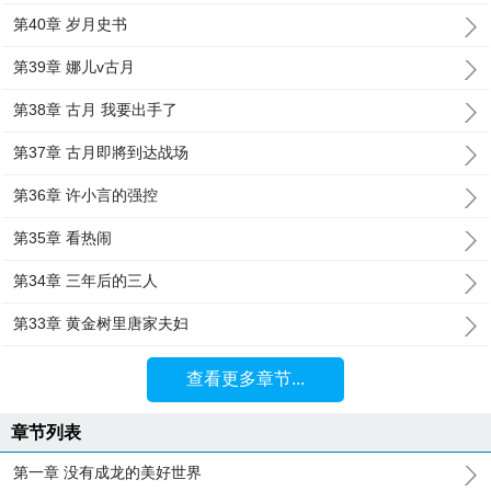
第40章 岁月史书
第39章 娜儿v古月
第38章 古月 我要出手了
第37章 古月即將到达战场
第36章 许小言的强控
第35章 看热闹
第34章 三年后的三人
第33章 黄金树里唐家夫妇
查看更多章节...
章节列表
第一章 没有成龙的美好世界