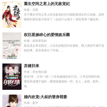
重生空间之君上的无敌宠妃
作者：贝英
关于重生空间之君上的无敌宠妃作为国际最强女特工的她，居然
被组织里的老大给杀了！这是什么地方！便宜弟弟？极品亲...
权巨星操碎心的爱情娱乐圈
作者：权世界安好
权志龙从来没想过，入伍后还能交到女朋友。两人保持不咸不淡
的距离，直至爸爸出了车祸。...
弃婿归来
作者：开水煮白菜
蛰伏3年，只等一朝！三年前被抛弃的江浩，三年后强势归来。
拿回本该属于他的，摧毁阻挠他的一切。女人，金钱，权利，
他...
婚内欢宠:大叔的替身萌妻
作者：梨子