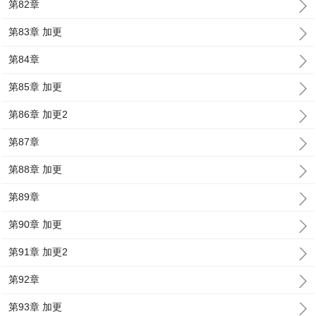
第82章
第83章 加更
第84章
第85章 加更
第86章 加更2
第87章
第88章 加更
第89章
第90章 加更
第91章 加更2
第92章
第93章 加更