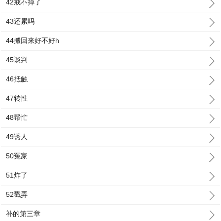
42戒不掉了
43还累吗
44搬回来好不好h
45谈判
46抵触
47转性
48帮忙
49诱人
50冤家
51炸了
52戳弄
补的第三章