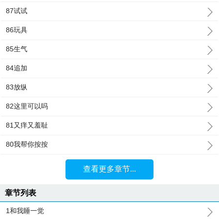
87试试
86玩具
85生气
84追加
83放纵
82这里可以吗
81又痒又羞耻
80我帮你按按
查看更多章节...
章节列表
1和我睡一觉