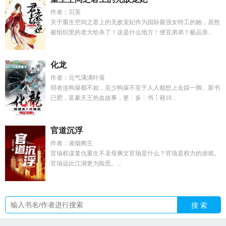
作者：贝英
关于重生空间之君上的无敌宠妃作为国际最强女特工的她，居然
被组织里的老大给杀了！这是什么地方！便宜弟弟？极品亲...
化龙
作者：元气满满叶落
弱者连狗屎都不如，至少狗屎不至于人人都想上去踩一脚。新书
已肥，富豪天王热血故事，更┆多┆书┇籍18...
官道沉浮
作者：凌烟阁主
官场权谋复仇重生不圣母爽文官场是什么？官场是权力的游戏。
官场远比江湖更为险恶。...
搜 索