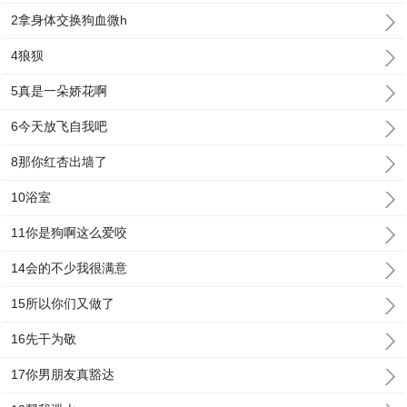
2拿身体交换狗血微h
4狼狈
5真是一朵娇花啊
6今天放飞自我吧
8那你红杏出墙了
10浴室
11你是狗啊这么爱咬
14会的不少我很满意
15所以你们又做了
16先干为敬
17你男朋友真豁达