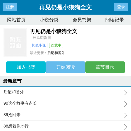
再见仍是小狼狗全文
注册
登录
网站首页
小说分类
会员书架
阅读记录
再见仍是小狼狗全文
长风疾韵 著
其他小说
连载中
最近更新：
后记和番外
更新时间：
2025-03-02 21:41:14
加入书架
开始阅读
章节目录
最新章节
后记和番外
90这个故事有点长
89抢回来
88想着你才行