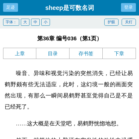
sheep是可数名词
足迹
登录
字体：
大
中
小
护眼
关灯
第36章 编号036（第1页）
上章
目录
存书签
下章
噪音、异味和视觉污染的突然消失，已经让易
鹤野颇有些无法适应，此时，这幻境一般的画面突
然出现，有那么一瞬间易鹤野甚至觉得自己是不是
已经死了。
……这大概是在天堂吧，易鹤野恍惚地想。