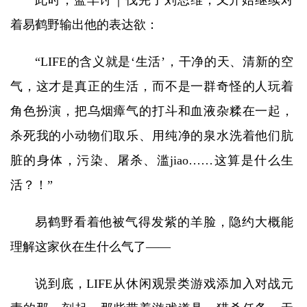
此时，蓝羊讨｜伐完了刘思维，又开始继续对
着易鹤野输出他的表达欲：
“LIFE的含义就是‘生活’，干净的天、清新的空
气，这才是真正的生活，而不是一群奇怪的人玩着
角色扮演，把乌烟瘴气的打斗和血液杂糅在一起，
杀死我的小动物们取乐、用纯净的泉水洗着他们肮
脏的身体，污染、屠杀、滥jiao……这算是什么生
活？！”
易鹤野看着他被气得发紫的羊脸，隐约大概能
理解这家伙在生什么气了——
说到底，LIFE从休闲观景类游戏添加入对战元