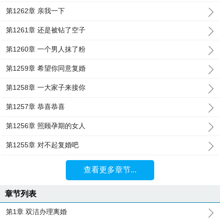
第1262章 亲我一下
第1261章 还是被钻了空子
第1260章 一个男人抹了粉
第1259章 希望你同意复婚
第1258章 一大家子来接你
第1257章 恭喜恭喜
第1256章 照顾孕期的女人
第1255章 对不起复婚吧
查看更多章节...
章节列表
第1章 双洁办理离婚