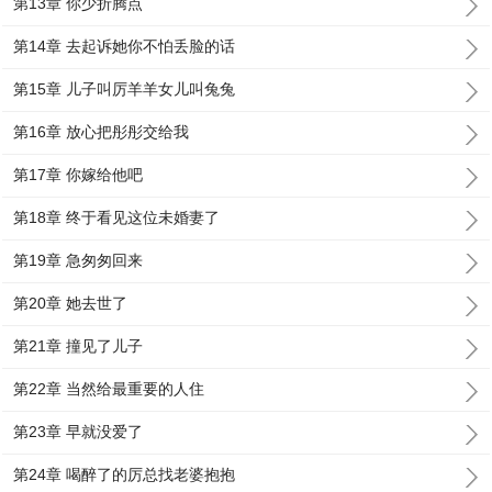
第13章 你少折腾点
第14章 去起诉她你不怕丢脸的话
第15章 儿子叫厉羊羊女儿叫兔兔
第16章 放心把彤彤交给我
第17章 你嫁给他吧
第18章 终于看见这位未婚妻了
第19章 急匆匆回来
第20章 她去世了
第21章 撞见了儿子
第22章 当然给最重要的人住
第23章 早就没爱了
第24章 喝醉了的厉总找老婆抱抱