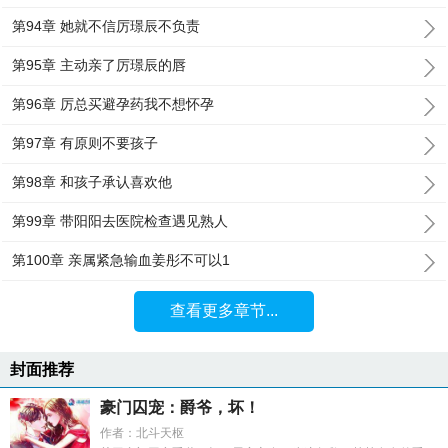
第94章 她就不信厉璟辰不负责
第95章 主动亲了厉璟辰的唇
第96章 厉总买避孕药我不想怀孕
第97章 有原则不要孩子
第98章 和孩子承认喜欢他
第99章 带阳阳去医院检查遇见熟人
第100章 亲属紧急输血姜彤不可以1
查看更多章节...
封面推荐
豪门囚宠：爵爷，坏！
作者：北斗天枢