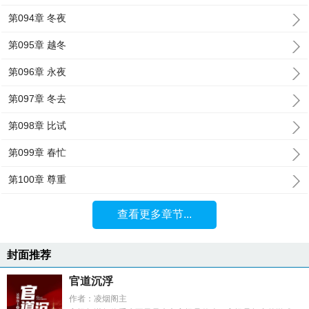
第094章 冬夜
第095章 越冬
第096章 永夜
第097章 冬去
第098章 比试
第099章 春忙
第100章 尊重
查看更多章节...
封面推荐
官道沉浮
作者：凌烟阁主