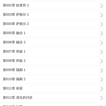
第002章 奴隶所 2
第003章 萨丽尔 1
第004章 萨丽尔 2
第005章 融洽 1
第006章 融洽 2
第007章 闲饭 1
第008章 闲饭 2
第009章 隔阂 1
第010章 隔阂 2
第011章 收获
第012章 居住的代价