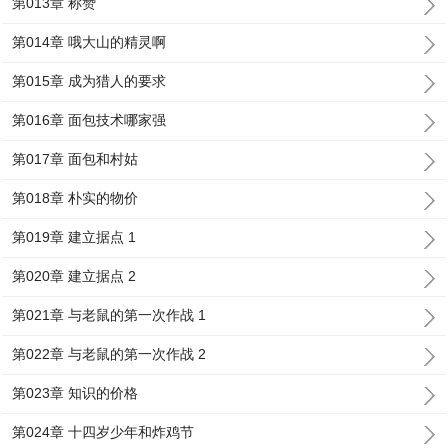
第013章 称赞
第014章 哦大山的精灵啊
第015章 成为猎人的要求
第016章 面包技术哪家强
第017章 面包和村姑
第018章 朴实的物价
第019章 建立据点 1
第020章 建立据点 2
第021章 与老鼠的第一次作战 1
第022章 与老鼠的第一次作战 2
第023章 知识的价格
第024章 十四岁少年和炸鸡节