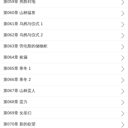
第059章 男爵封地
第060章 山林猛兽
第061章 乌鸦与仪式 1
第062章 乌鸦与仪式 2
第063章 劳伦斯的储物柜
第064章 捡漏
第065章 寒冬 1
第066章 寒冬 2
第067章 山林蛮人
第068章 蛮力
第069章 女巫们
第070章 新的欲望