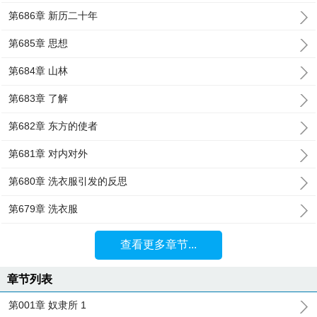
第686章 新历二十年
第685章 思想
第684章 山林
第683章 了解
第682章 东方的使者
第681章 对内对外
第680章 洗衣服引发的反思
第679章 洗衣服
查看更多章节...
章节列表
第001章 奴隶所 1