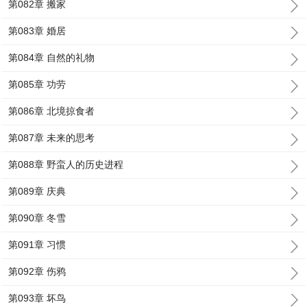
第082章 搬家
第083章 婚居
第084章 自然的礼物
第085章 功劳
第086章 北境掠食者
第087章 未来的思考
第088章 野蛮人的历史进程
第089章 庆典
第090章 冬雪
第091章 习惯
第092章 伤鸦
第093章 坏鸟