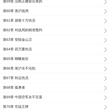
第59章 活阎王哪冒出来的
第60章 淞沪战局
第61章 拯救十万伤员
第62章 对战局的精准预判
第63章 登陆金山卫
第64章 四万重伤员
第65章 蝴蝶效应
第66章 淞沪永不沦陷
第67章 转运伤员
第68章 孤勇者
第69章 中国空军永不言退
第70章 空战王牌