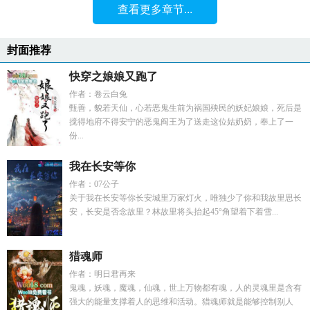
查看更多章节...
封面推荐
快穿之娘娘又跑了
作者：卷云白兔
甄善，貌若天仙，心若恶鬼生前为祸国殃民的妖妃娘娘，死后是
搅得地府不得安宁的恶鬼阎王为了送走这位姑奶奶，奉上了一
份...
我在长安等你
作者：07公子
关于我在长安等你长安城里万家灯火，唯独少了你和我故里思长
安，长安是否念故里？林故里将头抬起45°角望着下着雪...
猎魂师
作者：明日君再来
鬼魂，妖魂，魔魂，仙魂，世上万物都有魂，人的灵魂里是含有
强大的能量支撑着人的思维和活动。猎魂师就是能够控制别人