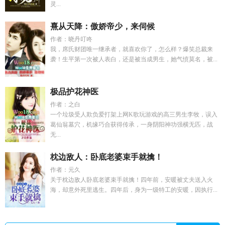
灵...
熹从天降：傲娇帝少，来伺候
作者：晓丹叮咚
我，席氏财团唯一继承者，就喜欢你了，怎么样？爆笑总裁来
袭！生平第一次被人表白，还是被当成男生，她气愤莫名，被...
极品护花神医
作者：之白
一个垃圾受人欺负爱打架上网K歌玩游戏的高三男生李牧，误入
葛仙翁墓穴，机缘巧合获得传承，一身阴阳神功强横无匹，战
无...
枕边敌人：卧底老婆束手就擒！
作者：元久
关于枕边敌人卧底老婆束手就擒！四年前，安暖被丈夫送入火
海，却意外死里逃生。四年后，身为一级特工的安暖，因执行...