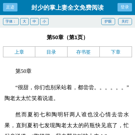
封少的掌上妻全文免费阅读
足迹
登录
字体：
大
中
小
护眼
关灯
第50章（第1页）
上章
目录
存书签
下章
第50章
“很甜，你们也别呆站着，都尝尝。。。。。。”
陶老太太忙笑着说道。
然而夏初七和陶明轩两人谁也没心情去尝水
果，直到夏初七发现陶老太太的药瓶快见底了，忙