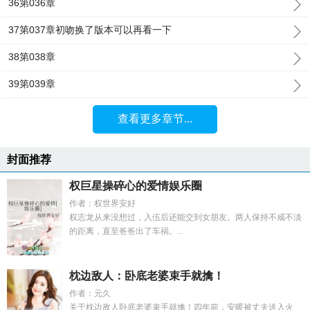
36第036章
37第037章初吻换了版本可以再看一下
38第038章
39第039章
查看更多章节...
封面推荐
权巨星操碎心的爱情娱乐圈
作者：权世界安好
权志龙从来没想过，入伍后还能交到女朋友。两人保持不咸不淡
的距离，直至爸爸出了车祸。...
枕边敌人：卧底老婆束手就擒！
作者：元久
关于枕边敌人卧底老婆束手就擒！四年前，安暖被丈夫送入火