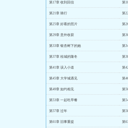
第17章 收到回信
第1
第21章 骑行
第2
第25章 好看的照片
第2
第29章 意外收获
第3
第33章 银杏树下的她
第3
第37章 桂城的隆冬
第3
第41章 误入小道
第4
第45章 大学城遇见
第4
第49章 如约相见
第5
第53章 一起吃早餐
第5
第57章 过年
第5
第61章 旧事重提
第6