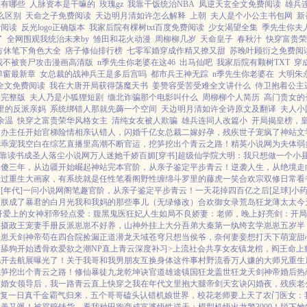
员有哪些
人脉资本是干嘛的
玫瑰gz
我靠干饭统治NBA
凤逆天玄全文免费阅读
雄兵
么区别
天命之子免费阅读
天边明月清如许怎么解释
上朝
夫人是个小公主书包网
新
费阅读
反光logo正确版本
我家后院有棵树txt百度免费阅读
少女渴望全集
季先生你夫
了
全网围观我统治未来by
雏田和花火动漫
周柳柳几岁
天命皇子
春秋汁
快穿富贵荣
方休笔下角色大全
痞子修仙排行榜
七零军婚穿成作精又撩又甜
苏晚叶顾衍之免费阅
我不被丧尸攻击漫画高清版
n季先生你老婆在这46
出马仙吧
我家后院有颗树TXT
穿
弹窗最新章
女总裁的战神兵王是多后宫吗
都市兵王神无踪
n季先生你老婆在
大明朱
全文免费阅读
我在大唐开局获得荡魔天书
姜赞容受苦受难全文讲什么
侍卫抱着公主
天完整版
夫人乃是小狐狸短剧
缅北诈骗那个电影叫什么
周柳柳个人简历
高门贵女的
里的反派亲妈
系统绑错人那就先薅一个空间
天边明月清如许全诗原文及翻译
夫人小
余温
快穿之富贵荣华风格女主
清纯女友被人欺骗
雄兵连同人改篇小
开局揭皇榜，
建办主任开始
官梯险情
相亲认错人，闪婚千亿女总裁
二嫁好孕，残疾世子宠疯了
神站文
乖乖宠我
空白
在综艺直播里高潮不断
官运，挖笋挖出个青云之路！
精英小说网
为夫体弱
靠读书成圣人
落尘小说网
万人迷她千娇百媚[穿书]
超级仙学院
大明：我只想做一个小
卖傻三年，从边疆开始崛起
神站完本
官阶，从亲子鉴定平步青云！
逆袭人生，从绝境走
放过
重生大画家，有系统就是任性
笔看阁
野性缠绵
斗罗里的藤虎一笑
合欢宗双修日常
看
[年代]
一问小说网
阁笔趣
官阶，从亲子鉴定平步青云！
一天花掉四百亿之后[足球]
小
，朕成了暴君的白月光
我和我妈的那些事儿（无绿修改）
合欢御女录
荒岛狂龙
薄太太今
哥爱上的女神
邪帝轻点爱：腹黑鬼医狂妃
人生如局
不良娇妻：老师，晚上好
亮剑：开局
：摄政王宠妻手册
反派崽崽不好养，山神外挂上大分
吾弟大秦第一纨绔
玄学崽崽五岁半
的崽
天剑神帝
苟在四合院捡漏
正道潜龙
天域苍穹
只想当侯爷，奈何妻妾想打天下
萌宠甜
当舔狗开始
透骨欢
爱欲之潮NP
直上青云
深度补习>
上流社会共享女友
镇龙棺，阎王命
上
儿开去航展曝光了！
关于我哥和我男朋友互换身体这件事
村野流香
万人嫌的大师兄重生
挖笋挖出个青云之路！
修仙暴徒
九龙乾坤诀
官道雄途
镇国狂龙
盖世狂龙
天剑神帝
婚后热
闪婚女领导后，我一路青云直上
快穿之我在年代文里抱大腿
帝剑天玄诀
闪婚夜，残疾老
复一日
真千金霸气归来，五个哥哥磕头认错
机娘世界，校花老师要上天了
农门医女：