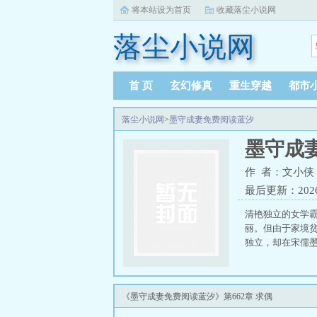
将本站设为首页
收藏落尘小说网
落尘小说网
首 页
玄幻修真
重生穿越
都市
落尘小说网
>
墨守成妻免费阅读蓝汐
墨守成
作 者：文小侠
最后更新：2026-0
清艳独立的女学霸
丽。但由于家境
独立，却在宋儒墨
《墨守成妻免费阅读蓝汐》第662章 求偶