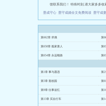
馈联系我们！ 特殊时刻,请大家多多收藏支持：
墨成守心
墨守成婚全文免费阅读
墨守成
第662章 求偶
第6
第658章 孤家寡人
第6
第654章 永远顺路
第6
第1章 事与愿违
第2
第5章 逛校园
第6
第9章 往事追忆
第1
第13章 买自行车
第1