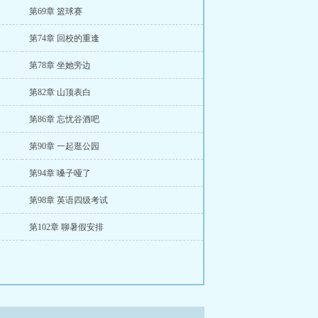
第69章 篮球赛
第74章 回校的重逢
第78章 坐她旁边
第82章 山顶表白
第86章 忘忧谷酒吧
第90章 一起逛公园
第94章 嗓子哑了
第98章 英语四级考试
第102章 聊暑假安排