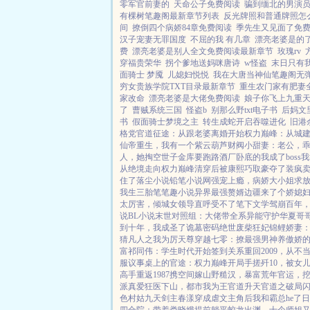
零军官前妻的
天命公子免费阅读
骗到缅北的男演
有棵树笔趣阁最新章节列表
反光牌照和普通牌照怎
间
撩倒四个病娇84章免费阅读
季先生又见面了免
汉子宠妻无罪国度
不屈的我 有几章
漂亮老婆是的
费
漂亮老婆是别人全文免费阅读最新章节
玫瑰rv
穿福贵荣华
拐个爹地送妈咪唐诗
w怪盗
末日只有
面骑士 梦魇
儿媳妇悦悦
我在大唐当神仙笔趣阁无
穷女贵族学院TXT目录最新章节
重生农门家有肥妻
家改命
漂亮老婆是大佬免费阅读
娘子你飞上九重
了
曹贼系统三国
怪盗b
别那么野txt电子书
后妈文
书
假面骑士梦境之主
转生成蛇开启吞噬进化
旧港
格党
官道征途：从跟老婆离婚开始
权力巅峰：从城
仙帝重生，我有一个紫云葫芦
财阀小甜妻：老公，
人，她掏空世子金库要跑路
酒厂卧底的我成了boss
我
从绝境走向权力巅峰
清穿后被康熙巧取豪夺了
装疯
住了
落尘小说
铅笔小说网
强宠上瘾，病娇大小姐求
我生三胎
笔笔趣小说
异界最强赘婿
边疆来了个娇媳妇
太厉害，倾城女领导直呼受不了
笔下文学
驾崩百年
说
BL小说
末世对照组：大佬带全系异能守护华夏
哥
到十年，我成圣了
诡墓密码
绝世废柴狂妃
锦鲤娇妻
猜
凡人之我为厉天尊
穿越七零：撩最强男神养傲娇
富
祁同伟：学生时代开始签到关系
重回2009，从不
服
议事桌上的
官途：权力巅峰
开局手搓歼10，被女
高手
重返1987
携空间嫁山野糙汉，暴富荒年
官运，
派真爱
狂医下山，都市我为王
官道升天
官道之破局
色村姑
九天剑主
春漾
穿成虐文主角后我和霸总he了
日