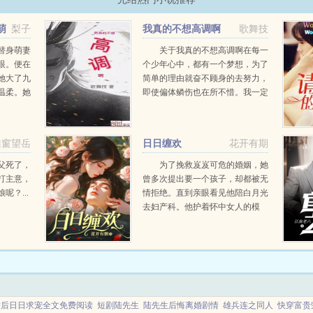
萌
梨子
我真的不想高调啊
歌舞技
替身萌妻
关于我真的不想高调啊在每一
眼。便在
个少年心中，都有一个梦想，为了
她大了九
简单的理由就奋不顾身的去努力，
温柔。她
即使偏体鳞伤也在所不惜。我一定
嫁给了
要成为世界自由搏击冠军。这是一
对她百般
个少年的青春梦，热血梦。...
推窗望岳
日日缠欢
花开有期
父死了，
为了挽救岌岌可危的婚姻，她
打主意，
曾多次提出要一个孩子，却都被无
？...
情拒绝。直到亲眼看见他陪白月光
去妇产科。他护着怀中女人的模
样，打破了她对于婚姻的最后幻
想。她终于死心，提出离婚。可男
人却像疯了一般缠着她...
娇后日日求宠全文免费阅读
短剧陆先生
陆先生后悔离婚剧情
雄兵连之同人
快穿富贵