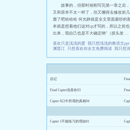
故事的，但那时候刚写完第一章之后，
又和原本不太一样了，但又懒得去修改前几
鹿了吧哈哈哈 何允静就是全文里面最吵的那
本就是想着他们这对cp才写的，所以之前
出来，我自己也是不大确定吶”（抓头发 ...
喜欢只是浅浅的爱
我只想浅浅的教语文pp
渊晋江
只想喜欢你全文免费阅读
我只想
后记
Fin
Final Capter浅喜欢03
Fin
Capter 6口中所谓的真相04
Ca
Capter 1不能练习的理由01
Ca