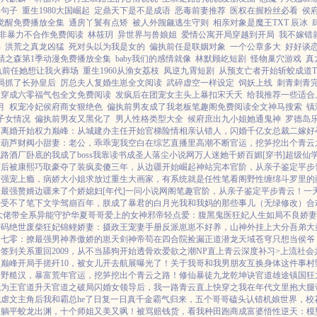
典句子
重生1980大国崛起
定鼎天下是不是成语
恶毒前妻推荐
医权在握粉丝必看
侯
觉醒免费播放全集
通房丫鬟有点矫
被人外觊觎逃生守则
相亲对象是魔王TXT 辰冰
非暴力不合作免费阅读
林筱玥
异世界与兽娘姐
爱情公寓开局穿越到开局
我不嫁错
书
洪荒之真龙凶猛
死对头以为我是女的
偏执前任是联姻对象
一个公章多大
好好谈
精之森第1季动漫免费播放全集
baby我们的感情就像
林默顾屹短剧
怪物巢穴游戏
真
执前任她想让我火葬场
重生1960从渔女荔枝
凤逆九霄短剧
从预支亡者开始斩蛟成道T
局抓了长孙皇后
厉总夫人复婚生崽全文阅读
武碎虚空一样设定
饲妖上线
刺青刺青
穿成六零福气包全文免费阅读
发疯后在团宠女主头上暴扣宋夭夭
给我推荐一些适合
月
权宠冷妃侯府商女狠绝色
偏执前男友成了我老板笔趣阁免费阅读全文神马搜索
镇
子女情况
偏执前男友又黑化了
男人性格类型大全
候府庶出九小姐她通鬼神
罗德岛
婆离婚开始
权力巅峰：从城建办主任开始
官梯险情
相亲认错人，闪婚千亿女总裁
二嫁好
云葫芦
财阀小甜妻：老公，乖乖宠我
空白
在综艺直播里高潮不断
官运，挖笋挖出个青云
跑路
酒厂卧底的我成了boss
我靠读书成圣人
落尘小说网
万人迷她千娇百媚[穿书]
超级仙
穿后被康熙巧取豪夺了
装疯卖傻三年，从边疆开始崛起
神站完本
官阶，从亲子鉴定平步
网
强宠上瘾，病娇大小姐求放过
重生大画家，有系统就是任性
笔看阁
野性缠绵
斗罗里的
界最强赘婿
边疆来了个娇媳妇[年代]
一问小说网
阁笔趣
官阶，从亲子鉴定平步青云！
一
呼受不了
笔下文学
驾崩百年，朕成了暴君的白月光
我和我妈的那些事儿（无绿修改）
合
大佬带全系异能守护华夏
哥哥爱上的女神
邪帝轻点爱：腹黑鬼医狂妃
人生如局
不良娇妻
密码
绝世废柴狂妃
锦鲤娇妻：摄政王宠妻手册
反派崽崽不好养，山神外挂上大分
吾弟大
越七零：撩最强男神养傲娇的崽
天剑神帝
苟在四合院捡漏
正道潜龙
天域苍穹
只想当侯爷
始签到关系
重回2009，从不当舔狗开始
透骨欢
爱欲之潮NP
直上青云
深度补习>
上流社会
力巅峰
开局手搓歼10，被女儿开去航展曝光了！
关于我哥和我男朋友互换身体这件事
村
山野糙汉，暴富荒年
官运，挖笋挖出个青云之路！
修仙暴徒
九龙乾坤诀
官道雄途
镇国狂
我为王
官道升天
官道之破局
闪婚女领导后，我一路青云直上
快穿之我在年代文里抱大腿
虐文主角后我和霸总he了
日复一日
真千金霸气归来，五个哥哥磕头认错
机娘世界，校
前躺平
蛟龙出渊，十个师姐又美又飒！
被骂赔钱货，看我种田跑商成富婆
悟性逆天：模型