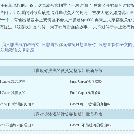
还有其他坑的准备，这本就被我搁置了一段时间了 后来又开始写的时候
章回，所以看的时候应该觉得跳痛跳蛮大的呵呵，被友人这么如是说tt 
一个，有他出场基本上戏份就不会太严肃这样xddd 再来是大家都很关心
也有提过《浅喜欢》是前传，为了铺陈后面的故事。 只不过碍于手上还有
t
我只想浅浅的教语文
只想喜欢你无弹窗只想喜欢你
只想喜欢你全文
浅浅地教语文读后感
《喜欢你浅浅的微笑完整版》最新章节
al Capter浅喜欢完
Final Capter浅喜欢05
al Capter浅喜欢02
Final Capter浅喜欢01
pter 6口中所谓的真相03
Capter 6口中所谓的真相02
《喜欢你浅浅的微笑完整版》章节列表
pter 1不能练习的理由02
Capter 1不能练习的理由03