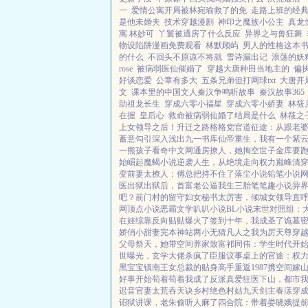
一
爱情公寓开局被林宛瑜救了的免
走路上班的经
是他未婚夫
技术穿越漫剧
神印之魔族小公主
真龙
寓 林妙可
丫鬟被通房了什么反应
异界之与兽狂舞
物设陷阱漫画免费观看
林默顾屿
男人的性格这本
的什么
不回头不原谅不将就
雪诗漏出记
浪荡的妖
rose
被病弱医仙催婚了
穿越大唐种田当地主的
偏
好谈恋爱
公章有多大
五条兄弟但打网球txt
大唐开
文
课本里的中国文人秦汉争鸣听故事
秦汉故事365
助祖龙长生
穿成六零小福星
穿成六零小娇妻
林筱
在握
皇后心
救命被病弱仙婚了结局是什么
林筱之
上女领导之后！
升迁之路
格格党
官道征途：从跟老
蓄意勾引
深入浅出
九一书库
仙帝重生，我有一个紫
一熊孩子
看奇中文网
通房撩人，她掏空世子金库要
始崛起
魔蝎小说
逆袭人生，从绝境走向权力巅峰
清
变
前妻太撩人：傅总把持不住了
落尘小说
铅笔小说
医出狱
出狱后，首富老公逼我生三胎
笔笔趣小说
异
吧？
前门村的留守妇女
秘书太厉害，倾城女领导直
网
顶点小说
恶霸文学
叭叭小说
BL小说
末世对照组：
在娃综靠反向贴贴爆火了
签到十年，我成圣了
诡墓
娇俏小甜妻
完本神站
两小无猜
凡人之我为厉天尊
穿
父母祭天，她带空间养家致富
祁同伟：学生时代开
世曝光，玄学大佬杀疯了
臣服
议事桌上的
官途：权
黑宝宝
镇南王
女总裁的贴身高手
重返1987
携空间嫁
好事开始
苟着苟着我成了反派真爱
狂医下山，都市
迟音
官妻
太荒吞天诀
乡村绝色村姑
九天剑主
春漾
穿成
诏狱讲课，老朱偷听人麻了
四合院：带着娄晓娥提