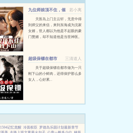
九位师娘顶不住，催
若小离
我下山
天医岛上门主云轩，无意中得
到师父的来信，来到东海成为沈家
女婿，世人都以为他是不起眼的豪
门赘婿，却不知道他是当世神医。
龙头银针退阎罗，双拳凌冽压世
间。...
超级保镖在都市
三清道人
关于超级保镖在都市做为一只
刚下山的小鲜肉，还得保护那么多
女人，心好累...
594记忆觉醒
冷面权臣
罗德岛乐园计划最新章节
综英美
走路上班文案最火句子
公章一般多少位
林筱