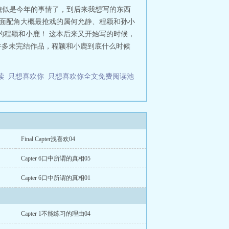
貌似是今年的事情了，到后来我想写的东西
里面配角大概最抢戏的属何允静、程颖和孙小
的程颖和小鹿！ 这本后来又开始写的时候，
许多未完结作品，程颖和小鹿到底什么时候
阅读
只想喜欢你
只想喜欢你全文免费阅读池
Final Capter浅喜欢04
Capter 6口中所谓的真相05
Capter 6口中所谓的真相01
Capter 1不能练习的理由04