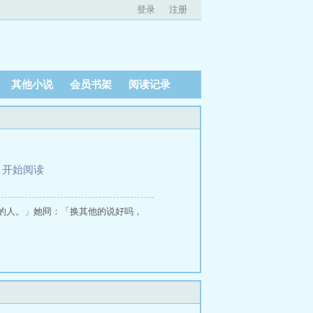
登录
注册
其他小说
会员书架
阅读记录
、
开始阅读
的人。」她冏：「换其他的说好吗，