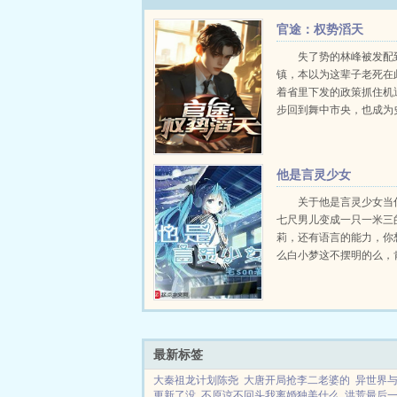
官途：权势滔天
失了势的林峰被发配
镇，本以为这辈子老死在
着省里下发的政策抓住机
步回到舞中市央，也成为
轻的当权者。...
他是言灵少女
关于他是言灵少女当
七尺男儿变成一只一米三
莉，还有语言的能力，你
么白小梦这不摆明的么，
去啊。群号524588046...
最新标签
大秦祖龙计划陈尧
大唐开局抢李二老婆的
异世界
更新了没
不原谅不回头我离婚独美什么
洪荒最后