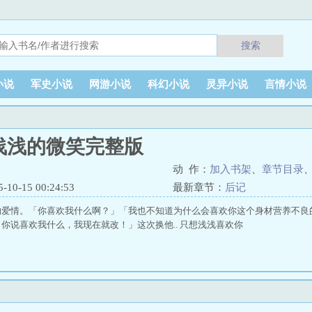
搜索
小说
军史小说
网游小说
科幻小说
灵异小说
言情小说
浅浅的微笑完整版
动 作：
加入书架
、
章节目录
0-15 00:24:53
最新章节：
后记
的爱情。「你喜欢我什么啊？」「我也不知道为什么会喜欢你这个身材营养不良
你说喜欢我什么，我现在就改！」这次换他.. 只想浅浅喜欢你