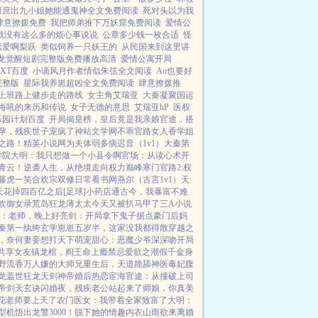
府庶出九小姐她能通鬼神全文免费阅读
死对头以为我
肆意撩拨免费
我把师弟推下万妖窟免费阅读
爱情公
就没有这么多的烦心事说说
公章多少钱一枚合适
怪
恋爱啊梨跃
类似饲养一只妖王的
从民国来到这里讲
龙觉醒短剧完整版免费播放高清
爱情公寓开局
XT百度
小谪风月作者情似朱弦全文阅读
Ao也要好
完整版
星际我养崽超凶全文免费阅读
肆意撩拨推
上班路上健步走的路线
女主角艾瑞亚
大秦凝聚国运
海吼的来历和传说
女子无德的意思
艾瑞亚hP
医权
乐园计划百度
开局揭皇榜，皇后竟是我亲娘
官途，搭
孕，残疾世子宠疯了
神站文学网
不乖
官路女人香
学姐
之路！
精英小说网
为夫体弱多病
迟音（1v1）
大秦第
学院
大明：我只想做一个小县令啊
官场：从读心术开
青云！
逆袭人生，从绝境走向权力巅峰
寒门官路2:权
藤虎一笑
合欢宗双修日常
看书网
燕尔（古言1v1）
天
天花掉四百亿之后[足球]
小药店通古今，我暴富不难
欢御女录
荒岛狂龙
薄太太今天又被扒马甲了
三A小说
：老师，晚上好
亮剑：开局拿下鬼子据点
豪门后妈
秦第一纨绔
玄学崽崽五岁半，这家没我都得散
穿越之
，奈何妻妾想打天下
萌宠甜心：恶魔少爷深深吻
开局
共享女友
镇龙棺，阎王命
上瘾禁忌
爱欲之潮
假千金身
野流香
万人嫌的大师兄重生后，天道跪舔
神医毒妃腹
龙
盖世狂龙
天剑神帝
婚后热恋
宦海官途：从撞破上司
帝剑天玄诀
闪婚夜，残疾老公站起来了
师娘，你真美
花老师要上天了
农门医女：我带着全家致富了
大明：
机悟出龙警3000！
脱下她的情趣内衣
山雨欲来
离婚