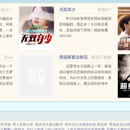
赵小二
无双弃少
游魂007
到偏远乡
昨日你欺我辱我笑我轻我贱我
此。却靠
恶我骗我，我忍你！今日再且看
遇，一步
你，是如何跪下求我！精彩收藏
史上最年
18W18V...
宅san
我选富婆后校花
番茄不放糖
气疯了
你从一个
恋爱单女主校园上一世，秦成
的三无萝
表白被拒后悲催的的命运齿轮就此
想要做什
转动，为白月光背上巨额债务，累
肯定变回
死在还钱路上。重生回到高考毕
业，秦成踩碎命运齿轮，心里就有
三个字。傍富婆！...
与兽耳娘
男人性格分析
彼岸花开最佳配句
死对头以为我喜欢他 桃温枝
警报真龙出狱1
一只麒麟一杯甜水
步行上班路上的心情说说
上班走路的说说发朋友圈
恶魔今天翘班