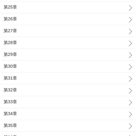
第25章
第26章
第27章
第28章
第29章
第30章
第31章
第32章
第33章
第34章
第35章