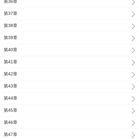
第36章
第37章
第38章
第39章
第40章
第41章
第42章
第43章
第44章
第45章
第46章
第47章