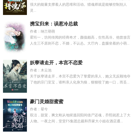
强大的能量支撑着人的思维和活动。猎魂师就是能够控制别人
灵...
携宝归来：误惹冷总裁
作者：纳兰萌萌
霍珩一，坊间传闻的经商奇才，颜值颇高，生性高冷。他曾放言
人生三不原则不恋，不婚，不认怂。大厅内，盘腿坐着的小萌...
妖孽请走开，本宫不恋爱
作者：木云池
关于妖孽请走开，本宫不恋爱为了挚爱的亲人，她义无反顾地夺
了他的宗门至宝，谁料亲人化身为狼，狠狠咬了她一口，而丢...
豪门灵婚甜蜜蜜
作者：晕兮
双洁，甜宠，爽文刚从地狱逃回阳间借尸还魂，乔熙就惹上了大
人物。一夜之间，堂堂FS集团总裁和乔家大小姐在酒店通...