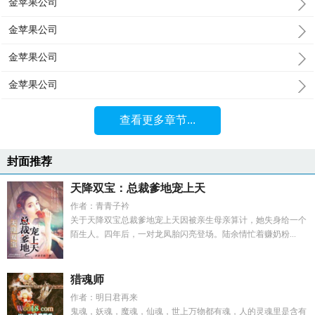
金苹果公司
金苹果公司
金苹果公司
金苹果公司
查看更多章节...
封面推荐
天降双宝：总裁爹地宠上天
作者：青青子衿
关于天降双宝总裁爹地宠上天因被亲生母亲算计，她失身给一个
陌生人。四年后，一对龙凤胎闪亮登场。陆余情忙着赚奶粉...
猎魂师
作者：明日君再来
鬼魂，妖魂，魔魂，仙魂，世上万物都有魂，人的灵魂里是含有