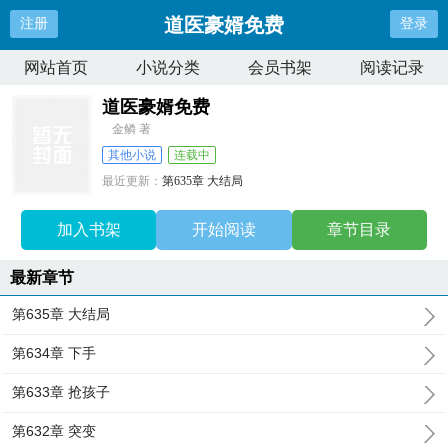
道医豪婿免费
注册
登录
网站首页
小说分类
会员书架
阅读记录
道医豪婿免费
金鳞 著
其他小说
连载中
最近更新：
第635章 大结局
更新时间：
2025-12-23 12:50:26
加入书架
开始阅读
章节目录
最新章节
第635章 大结局
第634章 下手
第633章 抢孩子
第632章 突变