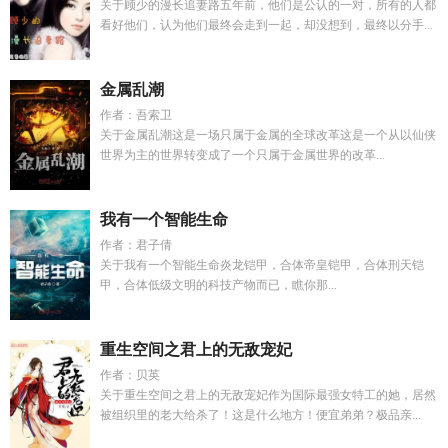
关于顾少的漫长追妻路五年前，他们是公认的一对，所有的人都
看好他们，认为他们最终会走到一起，却没想到，最终以分手...
金属乱潮
作者：吾索卫
关于金属乱潮这是一场只属于金属的全球改革这是一个从以仙侠
世界为主的世界转变成了一个只属于金属世界的改革...
我有一个智能生命
作者：君子倩
关于我有一个智能生命炎龙铠甲，合体帝皇铠甲，合体刑天铠
甲，合体低级文明的科技产物而已，瞧你那...
重生空间之君上的无敌宠妃
作者：贝英
关于重生空间之君上的无敌宠妃作为国际最强女特工的她，居然
被组织里的老大给杀了！这是什么地方！便宜弟弟？极品亲...