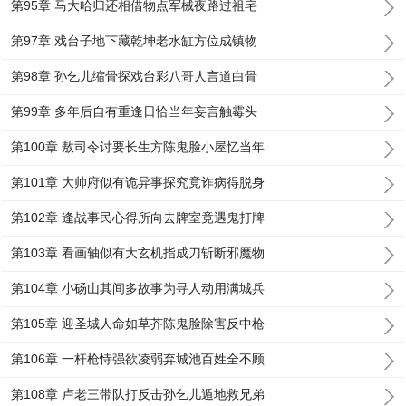
第95章 马大哈归还相借物点军械夜路过祖宅
第97章 戏台子地下藏乾坤老水缸方位成镇物
第98章 孙乞儿缩骨探戏台彩八哥人言道白骨
第99章 多年后自有重逢日恰当年妄言触霉头
第100章 敖司令讨要长生方陈鬼脸小屋忆当年
第101章 大帅府似有诡异事探究竟诈病得脱身
第102章 逢战事民心得所向去牌室竟遇鬼打牌
第103章 看画轴似有大玄机指成刀斩断邪魔物
第104章 小砀山其间多故事为寻人动用满城兵
第105章 迎圣城人命如草芥陈鬼脸除害反中枪
第106章 一杆枪恃强欲凌弱弃城池百姓全不顾
第108章 卢老三带队打反击孙乞儿遁地救兄弟