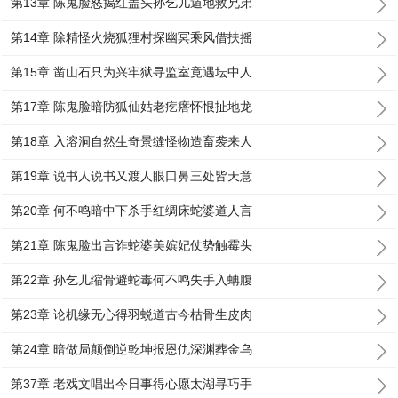
第13章 陈鬼脸怒揭红盖头孙乞儿遁地救兄弟
第14章 除精怪火烧狐狸村探幽冥乘风借扶摇
第15章 凿山石只为兴牢狱寻监室竟遇坛中人
第17章 陈鬼脸暗防狐仙姑老疙瘩怀恨扯地龙
第18章 入溶洞自然生奇景缝怪物造畜袭来人
第19章 说书人说书又渡人眼口鼻三处皆天意
第20章 何不鸣暗中下杀手红绸床蛇婆道人言
第21章 陈鬼脸出言诈蛇婆美嫔妃仗势触霉头
第22章 孙乞儿缩骨避蛇毒何不鸣失手入蚺腹
第23章 论机缘无心得羽蜕道古今枯骨生皮肉
第24章 暗做局颠倒逆乾坤报恩仇深渊葬金乌
第37章 老戏文唱出今日事得心愿太湖寻巧手