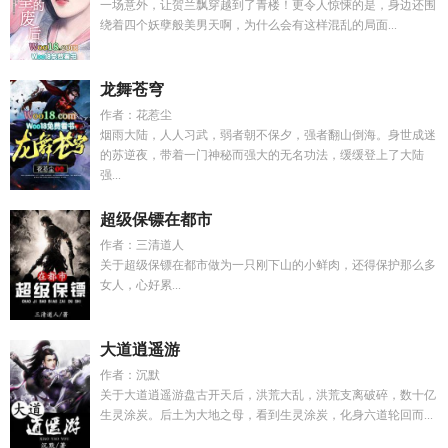
一场意外，让贺兰飘穿越到了青楼！更令人惊悚的是，身边还围
绕着四个妖孽般美男天啊，为什么会有这样混乱的局面...
龙舞苍穹
作者：花惹尘
烟雨大陆，人人习武，弱者朝不保夕，强者翻山倒海。身世成迷
的苏逆夜，带着一门神秘而强大的无名功法，缓缓登上了大陆
强...
超级保镖在都市
作者：三清道人
关于超级保镖在都市做为一只刚下山的小鲜肉，还得保护那么多
女人，心好累...
大道逍遥游
作者：沉默
关于大道逍遥游盘古开天后，洪荒大乱，洪荒支离破碎，数十亿
生灵涂炭。后土为大地之母，看到生灵涂炭，化身六道轮回而...