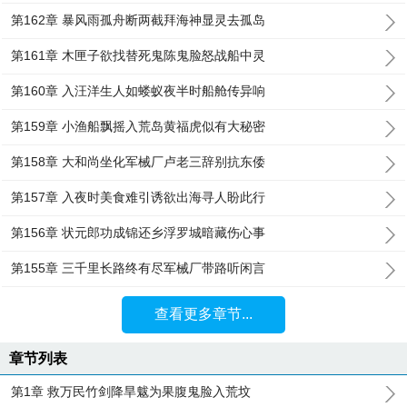
第162章 暴风雨孤舟断两截拜海神显灵去孤岛
第161章 木匣子欲找替死鬼陈鬼脸怒战船中灵
第160章 入汪洋生人如蝼蚁夜半时船舱传异响
第159章 小渔船飘摇入荒岛黄福虎似有大秘密
第158章 大和尚坐化军械厂卢老三辞别抗东倭
第157章 入夜时美食难引诱欲出海寻人盼此行
第156章 状元郎功成锦还乡浮罗城暗藏伤心事
第155章 三千里长路终有尽军械厂带路听闲言
查看更多章节...
章节列表
第1章 救万民竹剑降旱魃为果腹鬼脸入荒坟