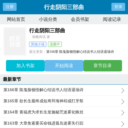
行走阴阳三部曲
注册
登录
网站首页
小说分类
会员书架
阅读记录
行走阴阳三部曲
渔樵闲话 著
其他小说
连载中
最近更新：
第166章 陈鬼脸顿悟解心结说书人结语退场诗
更新时间：
2026-02-03 22:29:20
加入书架
开始阅读
章节目录
最新章节
第166章 陈鬼脸顿悟解心结说书人结语退场诗
第165章 欲长生最终成短寿拜海神却成打牙祭
第164章 黄福虎为求长生发施秘咒迷雾化蛛丝
第163章 大章鱼索要买命钱进孤岛迷雾失行踪