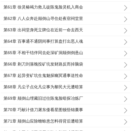
第61章 徐灵椿竭力救儿徒陈鬼脸灵机入商会
第62章 八人众奔赴颠倒山寻住处夜宿祠堂里
第63章 出祠堂身死立牌位在近前一命去西天
第64章 百事通不通阴间事打算盘打出恶人魂
第65章 不相干结伴同去处深矿洞颠倒倒悬山
第66章 剃刀刘落魄投矿坑发财路反而掉脑袋
第67章 起异变矿坑生鬼魅探幽冥通事送性命
第68章 凡尘子点化凡尘事为黎民大元遭暗算
第69章 颠倒山埋藏旧过往陈鬼脸暗探冶炼厂
第70章 巧献计借刀屠东倭看星图顿悟锦囊事
第71章 颠倒山应除蟾蜍患怎料得背后遭暗算