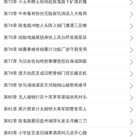
第72章 小玉米赠玉得用处陈鬼脸下矿遇邪魔
第73章 中奇毒有惊但无险探坑洞误入大格局
第74章 陈鬼脸冲散人头阵入铜门遭遇三足蟾
第75章 凶险地施展脱身技上高台昂首观星辰
第76章 锦囊事难有锦囊计冶炼厂攻守易变局
第77章 为活命告知绝密事哪曾想自身成阵眼
第78章 渡天劫恶灵成活靶青铜门背后藏玄机
第79章 饮马湖倾灌若天河颠倒山秘密再难寻
第80章 无人烟独行百十里茅草屋端坐死对头
第81章 两片唇算计太精明大将军阴曹拿罪人
第82章 陈鬼脸重回盘州城理头发去寻阚三刀
第83章 小学徒言道旧城事酒席间几语开心颜