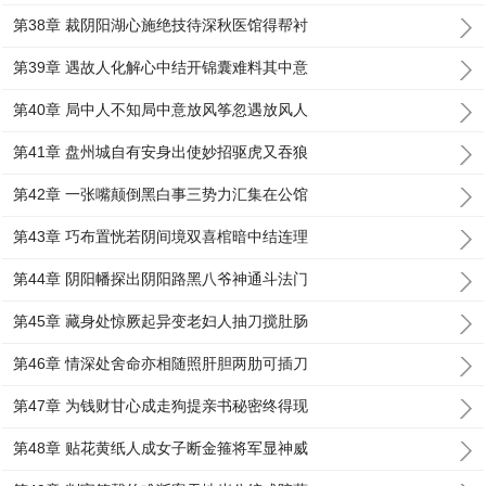
第38章 裁阴阳湖心施绝技待深秋医馆得帮衬
第39章 遇故人化解心中结开锦囊难料其中意
第40章 局中人不知局中意放风筝忽遇放风人
第41章 盘州城自有安身出使妙招驱虎又吞狼
第42章 一张嘴颠倒黑白事三势力汇集在公馆
第43章 巧布置恍若阴间境双喜棺暗中结连理
第44章 阴阳幡探出阴阳路黑八爷神通斗法门
第45章 藏身处惊厥起异变老妇人抽刀搅肚肠
第46章 情深处舍命亦相随照肝胆两肋可插刀
第47章 为钱财甘心成走狗提亲书秘密终得现
第48章 贴花黄纸人成女子断金箍将军显神威