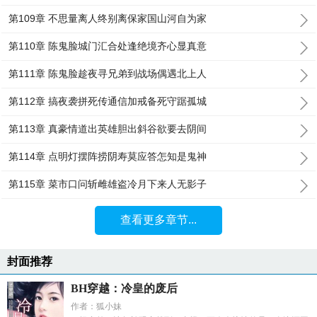
第109章 不思量离人终别离保家国山河自为家
第110章 陈鬼脸城门汇合处逢绝境齐心显真意
第111章 陈鬼脸趁夜寻兄弟到战场偶遇北上人
第112章 搞夜袭拼死传通信加戒备死守踞孤城
第113章 真豪情道出英雄胆出斜谷欲要去阴间
第114章 点明灯摆阵捞阴寿莫应答怎知是鬼神
第115章 菜市口问斩雌雄盗冷月下来人无影子
查看更多章节...
封面推荐
BH穿越：冷皇的废后
作者：狐小妹