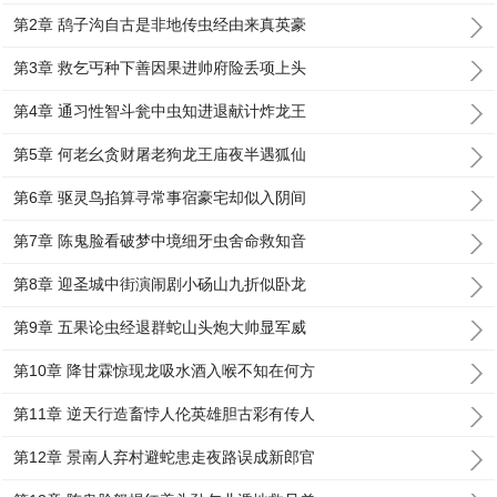
第2章 鸹子沟自古是非地传虫经由来真英豪
第3章 救乞丐种下善因果进帅府险丢项上头
第4章 通习性智斗瓮中虫知进退献计炸龙王
第5章 何老幺贪财屠老狗龙王庙夜半遇狐仙
第6章 驱灵鸟掐算寻常事宿豪宅却似入阴间
第7章 陈鬼脸看破梦中境细牙虫舍命救知音
第8章 迎圣城中街演闹剧小砀山九折似卧龙
第9章 五果论虫经退群蛇山头炮大帅显军威
第10章 降甘霖惊现龙吸水酒入喉不知在何方
第11章 逆天行造畜悖人伦英雄胆古彩有传人
第12章 景南人弃村避蛇患走夜路误成新郎官