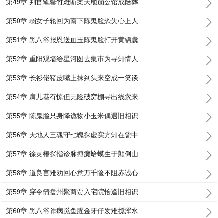
第49章 判官笔罄竹难断案天地崩公馆成陪葬
第50章 弱女子轮回为南下陈鬼脸恐失心上人
第51章 黑八爷报恩送血玉陈鬼脸打开黄锦囊
第52章 重阳观墙绘星河图去集市为寻知情人
第53章 长衫佬猪皮嘴上抹到头来空成一笑谈
第54章 肩儿巷有惊但无险破窝棚寻出线索来
第55章 陈鬼脸只身降诡物小玉米偶遇旧相识
第56章 天地人三魂守七魄探虚实方知在瓮中
第57章 徐灵椿探指诊脉搏癞蛤蟆生于颠倒山
第58章 道良言难劝回心意万千险不阻赤诚心
第59章 穿令箭盘州聚商贾入宅院恰逢旧相识
第60章 黑八爷诈病觅鱼腥金牙仔发难搅浑水