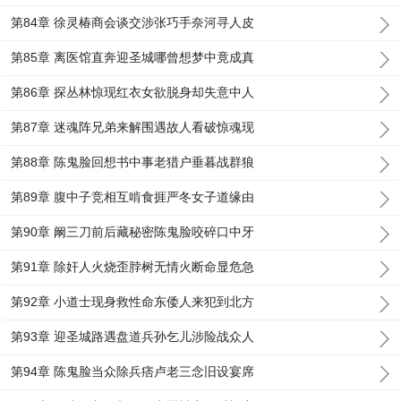
第84章 徐灵椿商会谈交涉张巧手奈河寻人皮
第85章 离医馆直奔迎圣城哪曾想梦中竟成真
第86章 探丛林惊现红衣女欲脱身却失意中人
第87章 迷魂阵兄弟来解围遇故人看破惊魂现
第88章 陈鬼脸回想书中事老猎户垂暮战群狼
第89章 腹中子竞相互啃食捱严冬女子道缘由
第90章 阚三刀前后藏秘密陈鬼脸咬碎口中牙
第91章 除奸人火烧歪脖树无情火断命显危急
第92章 小道士现身救性命东倭人来犯到北方
第93章 迎圣城路遇盘道兵孙乞儿涉险战众人
第94章 陈鬼脸当众除兵痞卢老三念旧设宴席