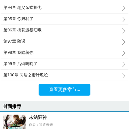
第94章 老父亲式担忧
第95章 你归我了
第96章 桃花运很旺哦
第97章 陪课
第98章 我陪著你
第99章 后悔吗晚了
第100章 同居之蜜汁尷尬
查看更多章节...
封面推荐
末法狂神
作者：追逐未来