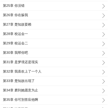
第25章 你没错
第26章 你在躲我
第27章 楚知故耍赖
第28章 校运会一
第29章 校运会二
第30章 我帮你吧
第31章 是梦境还是现实
第32章 我喜欢上了一个人
第33章 楚知故出现了
第34章 磨到她愿意为止
第35章 你可別答应他啊