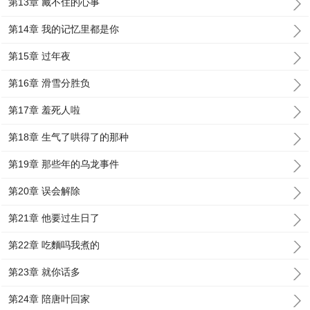
第13章 藏不住的心事
第14章 我的记忆里都是你
第15章 过年夜
第16章 滑雪分胜负
第17章 羞死人啦
第18章 生气了哄得了的那种
第19章 那些年的乌龙事件
第20章 误会解除
第21章 他要过生日了
第22章 吃麵吗我煮的
第23章 就你话多
第24章 陪唐叶回家