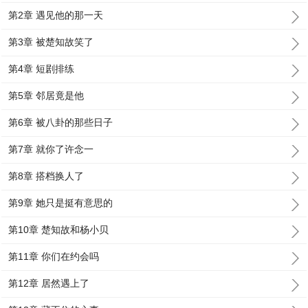
第2章 遇见他的那一天
第3章 被楚知故笑了
第4章 短剧排练
第5章 邻居竟是他
第6章 被八卦的那些日子
第7章 就你了许念一
第8章 搭档换人了
第9章 她只是挺有意思的
第10章 楚知故和杨小贝
第11章 你们在约会吗
第12章 居然遇上了