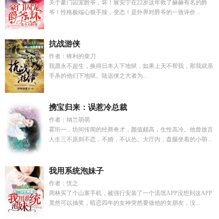
关于豪门囚宠爵爷，坏！展安宁在22岁这年救了赫赫有名的爵
爷！性格极端心狠手辣，变态！是外界对爵爷的一致评价...
抗战游侠
作者：锋利的柴刀
我愿永不超生，换得日本人下地狱，如果上天不帮我，那我就亲
手杀的他们下地狱。陆远侠之大者为...
携宝归来：误惹冷总裁
作者：纳兰萌萌
霍珩一，坊间传闻的经商奇才，颜值颇高，生性高冷。他曾放言
人生三不原则不恋，不婚，不认怂。大厅内，盘腿坐着的小萌...
我用系统泡妹子
作者：忧之
周林买了个山寨手机，被强行安装了一个流氓APP没想到这APP
竟然可以抽奖，暗恋四年的女神突然要做他的女朋友，没...