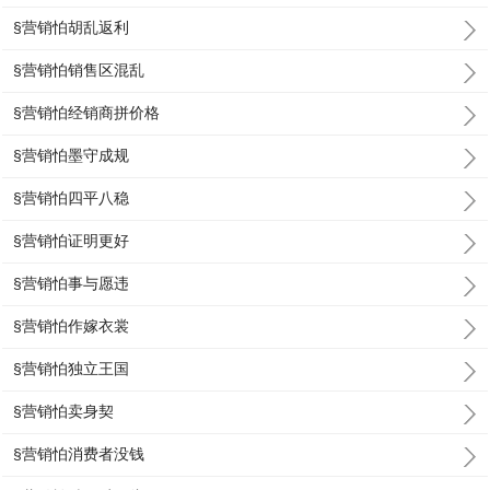
§营销怕胡乱返利
§营销怕销售区混乱
§营销怕经销商拼价格
§营销怕墨守成规
§营销怕四平八稳
§营销怕证明更好
§营销怕事与愿违
§营销怕作嫁衣裳
§营销怕独立王国
§营销怕卖身契
§营销怕消费者没钱