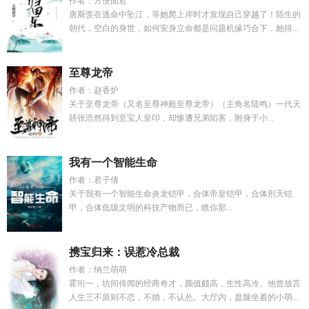
作者：方便面君
唐斯羡在逃命中坠江，等她爬上岸时才发现自己穿越了！陌生的
朝代，空白的身世，如何安身立命都是问题机缘巧合下，她得...
至尊龙帝
作者：赵香炉
关于至尊龙帝（又名至尊神殿至尊龙帝）（主角名陆鸣）一代天
骄张浩然得到至宝人皇印，却惨遭兄弟陷害，附身于小...
我有一个智能生命
作者：君子倩
关于我有一个智能生命炎龙铠甲，合体帝皇铠甲，合体刑天铠
甲，合体低级文明的科技产物而已，瞧你那...
携宝归来：误惹冷总裁
作者：纳兰萌萌
霍珩一，坊间传闻的经商奇才，颜值颇高，生性高冷。他曾放言
人生三不原则不恋，不婚，不认怂。大厅内，盘腿坐着的小萌...