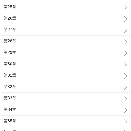
第25章
第26章
第27章
第28章
第29章
第30章
第31章
第32章
第33章
第34章
第35章