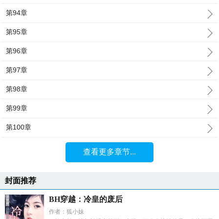
第94章
第95章
第96章
第97章
第98章
第99章
第100章
查看更多章节...
封面推荐
BH穿越：冷皇的废后
作者：狐小妹