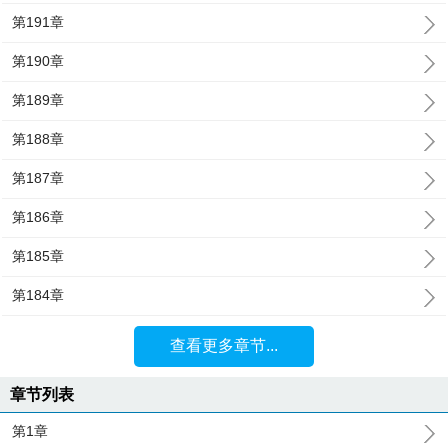
第191章
第190章
第189章
第188章
第187章
第186章
第185章
第184章
查看更多章节...
章节列表
第1章