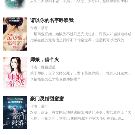
人生三不原则不恋，不婚，不认怂。大厅内，盘腿坐着的小萌...
请以你的名字呼唤我
作者：慕寒
一场商业联姻，她以为不过只是完成任务。而男人却虔诚地将戒
指戴在她的无名指上我给不了你全世界，但是我可以把我的...
师娘，借个火
作者：推窗望岳
关于师娘，借个火师父死了，留下美艳师娘，一堆的人打主意，
李福根要怎么才能保住师娘呢？...
豪门灵婚甜蜜蜜
作者：晕兮
双洁，甜宠，爽文刚从地狱逃回阳间借尸还魂，乔熙就惹上了大
人物。一夜之间，堂堂FS集团总裁和乔家大小姐在酒店通...