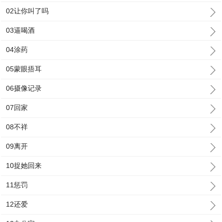
02让你叫了吗
03逼喝酒
04涂药
05蒙眼捂耳
06摄像记录
07回家
08不祥
09离开
10捉她回来
11惩罚
12还爱