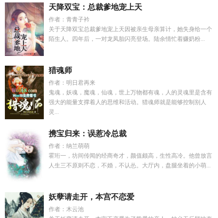
天降双宝：总裁爹地宠上天
作者：青青子衿
关于天降双宝总裁爹地宠上天因被亲生母亲算计，她失身给一个
陌生人。四年后，一对龙凤胎闪亮登场。陆余情忙着赚奶粉...
猎魂师
作者：明日君再来
鬼魂，妖魂，魔魂，仙魂，世上万物都有魂，人的灵魂里是含有
强大的能量支撑着人的思维和活动。猎魂师就是能够控制别人
灵...
携宝归来：误惹冷总裁
作者：纳兰萌萌
霍珩一，坊间传闻的经商奇才，颜值颇高，生性高冷。他曾放言
人生三不原则不恋，不婚，不认怂。大厅内，盘腿坐着的小萌...
妖孽请走开，本宫不恋爱
作者：木云池