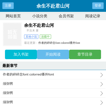
余生不赴君山河
注册
登录
网站首页
小说分类
会员书架
阅读记录
余生不赴君山河
不古木 著
其他小说
连载中
最近更新：
作者的碎碎念font colorred番外font
更新时间：
2026-06-06 13:29:23
加入书架
开始阅读
章节目录
最新章节
作者的碎碎念font colorred番外font
须弥惘
须弥惘
须弥惘