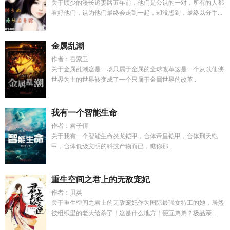
关于顾少的漫长追妻路五年前，他们是公认的一对，所有的人都
看好他们，认为他们最终会走到一起，却没想到，最终以分手...
金属乱潮
作者：吾索卫
关于金属乱潮这是一场只属于金属的全球改革这是一个从以仙侠
世界为主的世界转变成了一个只属于金属世界的改革...
我有一个智能生命
作者：君子倩
关于我有一个智能生命炎龙铠甲，合体帝皇铠甲，合体刑天铠
甲，合体低级文明的科技产物而已，瞧你那...
重生空间之君上的无敌宠妃
作者：贝英
关于重生空间之君上的无敌宠妃作为国际最强女特工的她，居然
被组织里的老大给杀了！这是什么地方！便宜弟弟？极品亲...